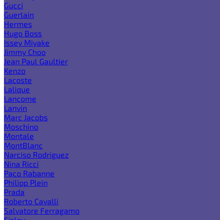
Gucci
Guerlain
Hermes
Hugo Boss
Issey Miyake
Jimmy Choo
Jean Paul Gaultier
Kenzo
Lacoste
Lalique
Lancome
Lanvin
Marc Jacobs
Moschino
Montale
MontBlanc
Narciso Rodriguez
Nina Ricci
Paco Rabanne
Philipp Plein
Prada
Roberto Cavalli
Salvatore Ferragamo
Sisley