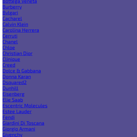
Bottega Veneta
Burberry
Bvlgari
Cacharel
Calvin Klein
Carolina Herrera
Cerruti
Chanel
Chloe
Christian Dior
Clinique
Creed
Dolce & Gabbana
Donna Karan
Dsquared2
Dunhill
Eisenberg
Elie Saab
Escentric Molecules
Estee Lauder
Fendi
Giardini Di Toscana
Giorgio Armani
Givenchy