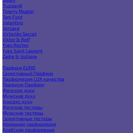
Trussardi
Thierry Mugler
Tom Ford
Valentino
Versace
Victoria`s Secret
Viktor & Rolf
Yves Rocher
Yves Saint Laurent
Zadig & Voltaire
Еще категории
Парфюм EURO
Селективный Парфюм
Парфюмерия LUX качества
Премиум Парфюм
Женские духи
Мужские духи
Унисекс духи
Женские тестеры
Мужские тестеры
Селективные тестеры
Номерная парфюмерия
Арабская парфюмерия