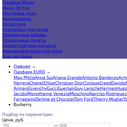
Парфюм Мини
Мини-Тестер
Масляные духи
Дезодоранты
Косметика
Атомайзер для духов
Подарочные наборы
Подарочные пакеты
Ароматизаторы для авто
Аромадиффузоры для дома
Гель для душа
Главная
→
Парфюм EURO
→
Max Philip
Anna Sui
Ariana Grande
Antonio Banderas
Arm
Herrera
Chanel
Chloe
Christian Dior
Clinique
Creed
Davidof
Armani
Givenchy
Gucci
Guerlain
Guy Laroche
Hermes
Hugo
Jacobs
Monotheme Venezia
Moschino
Narciso Rodriguez
Ferragamo
Tartine et Chocolat
Tom Ford
Thierry Mugler
T
Burberry
Подбор по параметрам
Цена,
руб.
—