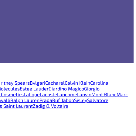
ritney Spears
Bvlgari
Cacharel
Calvin Klein
Carolina
Molecules
Estee Lauder
Giardino Magico
Giorgio
e Cosmetics
Lalique
Lacoste
Lancome
Lanvin
Mont Blanc
Marc
valli
Ralph Lauren
Prada
Ruf Taboo
Sisley
Salvatore
s Saint Laurent
Zadig & Voltaire