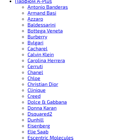
Парфюм A-Plus
Antonio Banderas
Armand Basi
Azzaro
Baldessarini
Bottega Veneta
Burberry
Bvlgari
Cacharel
Calvin Klein
Carolina Herrera
Cerruti
Chanel
Chloe
Christian Dior
Clinique
Creed
Dolce & Gabbana
Donna Karan
Dsquared2
Dunhill
Eisenberg
Elie Saab
Escentric Molecules