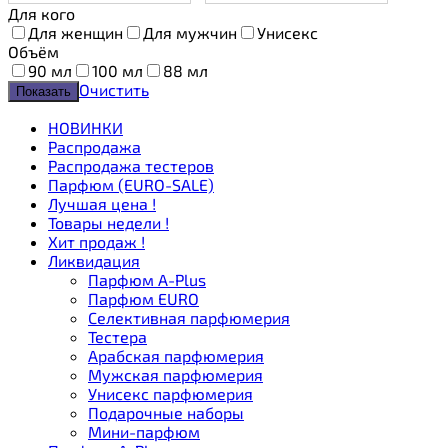
Для кого
Для женщин
Для мужчин
Унисекс
Объём
90 мл
100 мл
88 мл
Очистить
НОВИНКИ
Распродажа
Распродажа тестеров
Парфюм (EURO-SALE)
Лучшая цена !
Товары недели !
Хит продаж !
Ликвидация
Парфюм A-Plus
Парфюм EURO
Селективная парфюмерия
Тестера
Арабская парфюмерия
Мужская парфюмерия
Унисекс парфюмерия
Подарочные наборы
Мини-парфюм