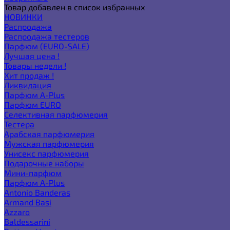
Товар добавлен в список избранных
НОВИНКИ
Распродажа
Распродажа тестеров
Парфюм (EURO-SALE)
Лучшая цена !
Товары недели !
Хит продаж !
Ликвидация
Парфюм A-Plus
Парфюм EURO
Селективная парфюмерия
Тестера
Арабская парфюмерия
Мужская парфюмерия
Унисекс парфюмерия
Подарочные наборы
Мини-парфюм
Парфюм A-Plus
Antonio Banderas
Armand Basi
Azzaro
Baldessarini