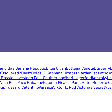
and Basi
Banana Republic
Billie Eilish
Bottega Veneta
Burberry
B
f
Dsquared2
DKNY
Dolce & Gabbana
Elizabeth Arden
Escentric 
 Boss
Jo Loves
Jean Paul Gaultier
Joop!
Karl Lagerfeld
Kenzo
Kyli
Nina Ricci
Paco Rabanne
Paloma Picasso
Paris Hilton
Roberto Ca
ous
Trussardi
Valentino
Versace
Viktor & Rolf
Victoria`s Secret
Yve