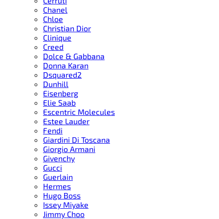
Cerruti
Chanel
Chloe
Christian Dior
Clinique
Creed
Dolce & Gabbana
Donna Karan
Dsquared2
Dunhill
Eisenberg
Elie Saab
Escentric Molecules
Estee Lauder
Fendi
Giardini Di Toscana
Giorgio Armani
Givenchy
Gucci
Guerlain
Hermes
Hugo Boss
Issey Miyake
Jimmy Choo