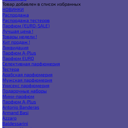
Товар добавлен в список избранных
НОВИНКИ
Распродажа
Распродажа тестеров
Парфюм (EURO-SALE)
Лучшая цена !
Товары недели !
Хит продаж !
Ликвидация
Парфюм A-Plus
Парфюм EURO
Селективная парфюмерия
Тестера
Арабская парфюмерия
Мужская парфюмерия
Унисекс парфюмерия
Подарочные наборы
Мини-парфюм
Парфюм A-Plus
Antonio Banderas
Armand Basi
Azzaro
Baldessarini