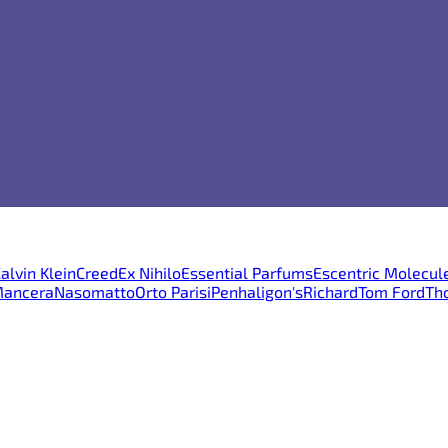
alvin Klein
Creed
Ex Nihilo
Essential Parfums
Escentric Molecul
ancera
Nasomatto
Orto Parisi
Penhaligon's
Richard
Tom Ford
Th