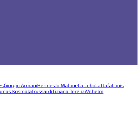
es
Giorgio Armani
Hermes
Jo Malone
La Lebo
Lattafa
Louis
omas Kosmala
Trussardi
Tiziana Terenzi
Vilhelm