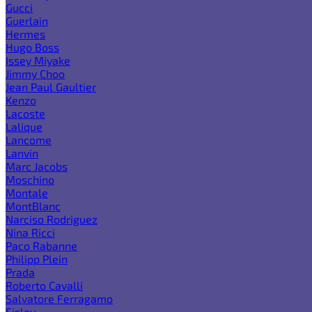
Gucci
Guerlain
Hermes
Hugo Boss
Issey Miyake
Jimmy Choo
Jean Paul Gaultier
Kenzo
Lacoste
Lalique
Lancome
Lanvin
Marc Jacobs
Moschino
Montale
MontBlanc
Narciso Rodriguez
Nina Ricci
Paco Rabanne
Philipp Plein
Prada
Roberto Cavalli
Salvatore Ferragamo
Sisley