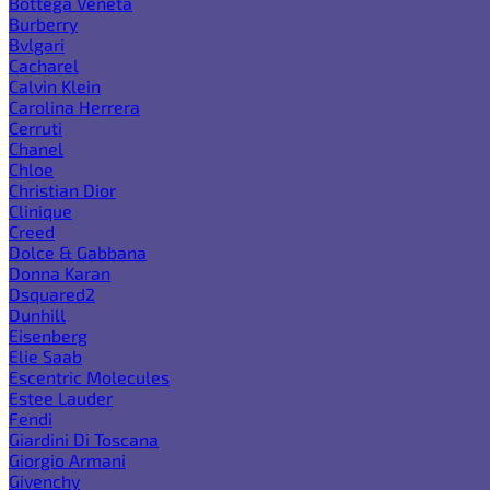
Bottega Veneta
Burberry
Bvlgari
Cacharel
Calvin Klein
Carolina Herrera
Cerruti
Chanel
Chloe
Christian Dior
Clinique
Creed
Dolce & Gabbana
Donna Karan
Dsquared2
Dunhill
Eisenberg
Elie Saab
Escentric Molecules
Estee Lauder
Fendi
Giardini Di Toscana
Giorgio Armani
Givenchy