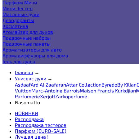
Парфюм Мини
Мини-Тестер
Масляные духи
Дезодоранты
Косметика
Атомайзер для духов
Подарочные наборы
Подарочные пакеты
Ароматизаторы для авто
Аромадиффузоры для дома
Гель для душа
Главная
→
Унисекс духи
→
Asdaaf
Ard Al Zaafaran
Attar Collection
Byredo
By Kilian
C
Vuitton
Marc-Antoine Barrois
Maison Francis Kurkdjian
M
Parfumerie
Xerjoff
Zarkoperfume
Nasomatto
НОВИНКИ
Распродажа
Распродажа тестеров
Парфюм (EURO-SALE)
Лучшая цена !