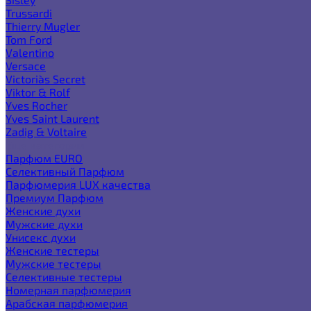
Trussardi
Thierry Mugler
Tom Ford
Valentino
Versace
Victoria`s Secret
Viktor & Rolf
Yves Rocher
Yves Saint Laurent
Zadig & Voltaire
Еще категории
Парфюм EURO
Селективный Парфюм
Парфюмерия LUX качества
Премиум Парфюм
Женские духи
Мужские духи
Унисекс духи
Женские тестеры
Мужские тестеры
Селективные тестеры
Номерная парфюмерия
Арабская парфюмерия