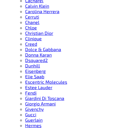
Cacharel
Calvin Klein
Carolina Herrera
Cerruti
Chanel
Chloe
Christian Dior
Clinique
Creed
Dolce & Gabbana
Donna Karan
Dsquared2
Dunhill
Eisenberg
Elie Saab
Escentric Molecules
Estee Lauder
Fendi
Giardini Di Toscana
Giorgio Armani
Givenchy
Gucci
Guerlain
Hermes