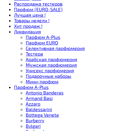
Распродажа тестеров
Парфюм (EURO-SALE)
Лучшая цена !
Товары недели !
Хит продаж !
Ликвидация
Парфюм A-Plus
Парфюм EURO
Селективная парфюмерия
Тестера
Арабская парфюмерия
Мужская парфюмерия
Унисекс парфюмерия
Подарочные наборы
Мини-парфюм
Парфюм A-Plus
Antonio Banderas
Armand Basi
Azzaro
Baldessarini
Bottega Veneta
Burberry
Bvlgari