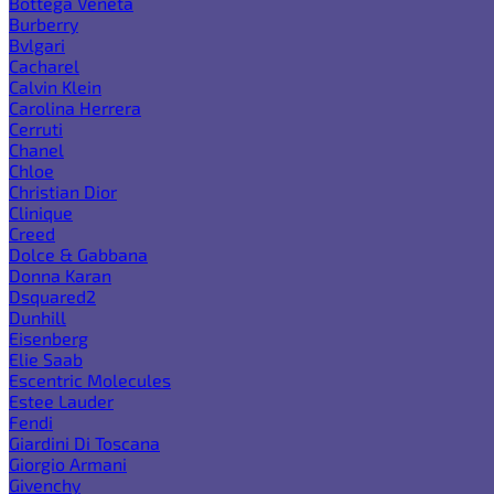
Bottega Veneta
Burberry
Bvlgari
Cacharel
Calvin Klein
Carolina Herrera
Cerruti
Chanel
Chloe
Christian Dior
Clinique
Creed
Dolce & Gabbana
Donna Karan
Dsquared2
Dunhill
Eisenberg
Elie Saab
Escentric Molecules
Estee Lauder
Fendi
Giardini Di Toscana
Giorgio Armani
Givenchy