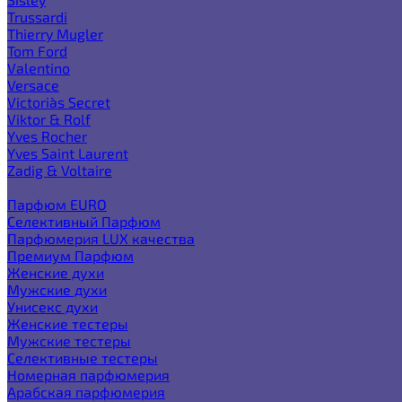
Trussardi
Thierry Mugler
Tom Ford
Valentino
Versace
Victoria`s Secret
Viktor & Rolf
Yves Rocher
Yves Saint Laurent
Zadig & Voltaire
Еще категории
Парфюм EURO
Селективный Парфюм
Парфюмерия LUX качества
Премиум Парфюм
Женские духи
Мужские духи
Унисекс духи
Женские тестеры
Мужские тестеры
Селективные тестеры
Номерная парфюмерия
Арабская парфюмерия