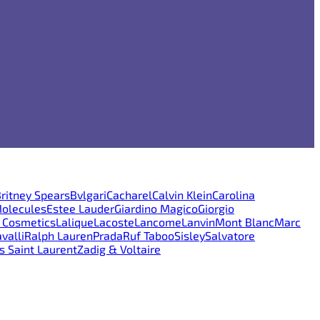
ritney Spears
Bvlgari
Cacharel
Calvin Klein
Carolina
Molecules
Estee Lauder
Giardino Magico
Giorgio
e Cosmetics
Lalique
Lacoste
Lancome
Lanvin
Mont Blanc
Marc
valli
Ralph Lauren
Prada
Ruf Taboo
Sisley
Salvatore
s Saint Laurent
Zadig & Voltaire