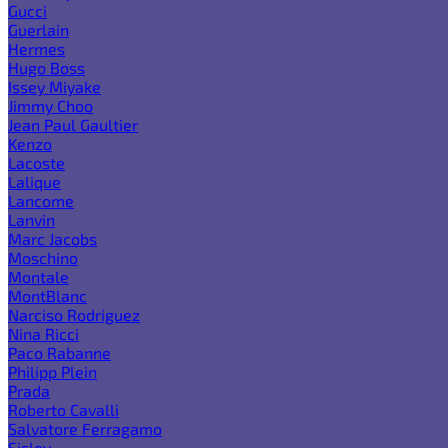
Gucci
Guerlain
Hermes
Hugo Boss
Issey Miyake
Jimmy Choo
Jean Paul Gaultier
Kenzo
Lacoste
Lalique
Lancome
Lanvin
Marc Jacobs
Moschino
Montale
MontBlanc
Narciso Rodriguez
Nina Ricci
Paco Rabanne
Philipp Plein
Prada
Roberto Cavalli
Salvatore Ferragamo
Sisley