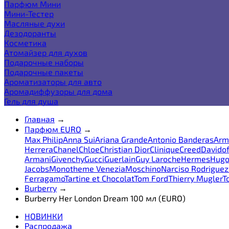
Парфюм Мини
Мини-Тестер
Масляные духи
Дезодоранты
Косметика
Атомайзер для духов
Подарочные наборы
Подарочные пакеты
Ароматизаторы для авто
Аромадиффузоры для дома
Гель для душа
Главная
→
Парфюм EURO
→
Max Philip
Anna Sui
Ariana Grande
Antonio Banderas
Arm
Herrera
Chanel
Chloe
Christian Dior
Clinique
Creed
Davidof
Armani
Givenchy
Gucci
Guerlain
Guy Laroche
Hermes
Hugo
Jacobs
Monotheme Venezia
Moschino
Narciso Rodriguez
Ferragamo
Tartine et Chocolat
Tom Ford
Thierry Mugler
T
Burberry
→
Burberry Her London Dream 100 мл (EURO)
НОВИНКИ
Распродажа