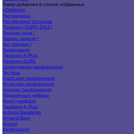
Товар добавлен в список избранных
НОВИНКИ
Распродажа
Распродажа тестеров
Парфюм (EURO-SALE)
Лучшая цена !
Товары недели !
Хит продаж !
Ликвидация
Парфюм A-Plus
Парфюм EURO
Селективная парфюмерия
Тестера
Арабская парфюмерия
Мужская парфюмерия
Унисекс парфюмерия
Подарочные наборы
Мини-парфюм
Парфюм A-Plus
Antonio Banderas
Armand Basi
Azzaro
Baldessarini