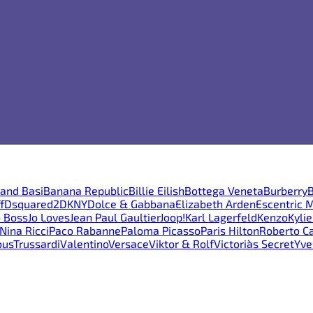
and Basi
Banana Republic
Billie Eilish
Bottega Veneta
Burberry
B
f
Dsquared2
DKNY
Dolce & Gabbana
Elizabeth Arden
Escentric 
 Boss
Jo Loves
Jean Paul Gaultier
Joop!
Karl Lagerfeld
Kenzo
Kyli
Nina Ricci
Paco Rabanne
Paloma Picasso
Paris Hilton
Roberto Ca
ous
Trussardi
Valentino
Versace
Viktor & Rolf
Victoria`s Secret
Yve