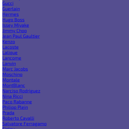
Gucci
Guerlain
Hermes
Hugo Boss
Issey Miyake
Jimmy Choo
Jean Paul Gaultier
Kenzo
Lacoste
Lalique
Lancome
Lanvin
Marc Jacobs
Moschino
Montale
MontBlanc
Narciso Rodriguez
Nina Ricci
Paco Rabanne
Philipp Plein
Prada
Roberto Cavalli
Salvatore Ferragamo
Sisley