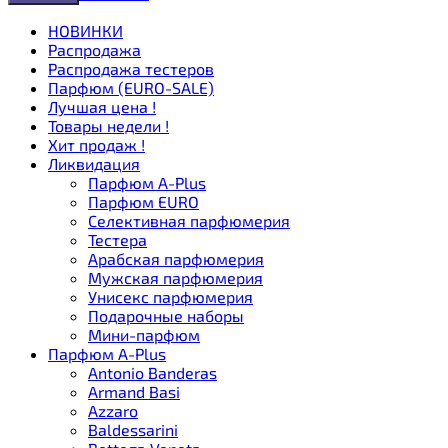
НОВИНКИ
Распродажа
Распродажа тестеров
Парфюм (EURO-SALE)
Лучшая цена !
Товары недели !
Хит продаж !
Ликвидация
Парфюм A-Plus
Парфюм EURO
Селективная парфюмерия
Тестера
Арабская парфюмерия
Мужская парфюмерия
Унисекс парфюмерия
Подарочные наборы
Мини-парфюм
Парфюм A-Plus
Antonio Banderas
Armand Basi
Azzaro
Baldessarini