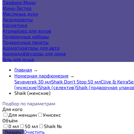
Парфюм Мини
Мини-Тестер
Масляные духи
Дезодоранты
Косметика
Атомайзер для духов
Подарочные наборы
Подарочные пакеты
Ароматизаторы для авто
Аромадиффузоры для дома
Гель для душа
Главная
→
Номерная парфюмерия
→
Sevaverek 30 мл
Shaik Don't Stop 50 мл
Clive & Keira
Se
(мужские)
Shaik (селектив)
Shaik (подарочная упако
Shaik (женские)
Подбор по параметрам
Для кого
Для женщин
Унисекс
Объём
0 мл
50 мл
Shaik №
Очистить