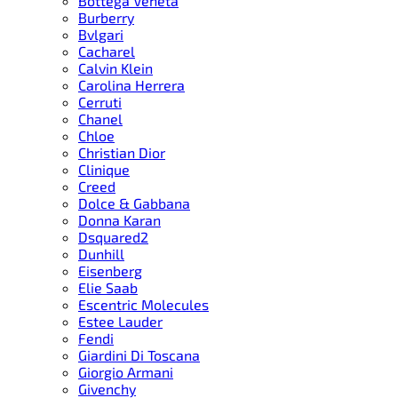
Bottega Veneta
Burberry
Bvlgari
Cacharel
Calvin Klein
Carolina Herrera
Cerruti
Chanel
Chloe
Christian Dior
Clinique
Creed
Dolce & Gabbana
Donna Karan
Dsquared2
Dunhill
Eisenberg
Elie Saab
Escentric Molecules
Estee Lauder
Fendi
Giardini Di Toscana
Giorgio Armani
Givenchy