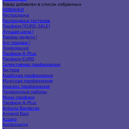
Товар добавлен в список избранных
НОВИНКИ
Распродажа
Распродажа тестеров
Парфюм (EURO-SALE)
Лучшая цена !
Товары недели !
Хит продаж !
Ликвидация
Парфюм A-Plus
Парфюм EURO
Селективная парфюмерия
Тестера
Арабская парфюмерия
Мужская парфюмерия
Унисекс парфюмерия
Подарочные наборы
Мини-парфюм
Парфюм A-Plus
Antonio Banderas
Armand Basi
Azzaro
Baldessarini