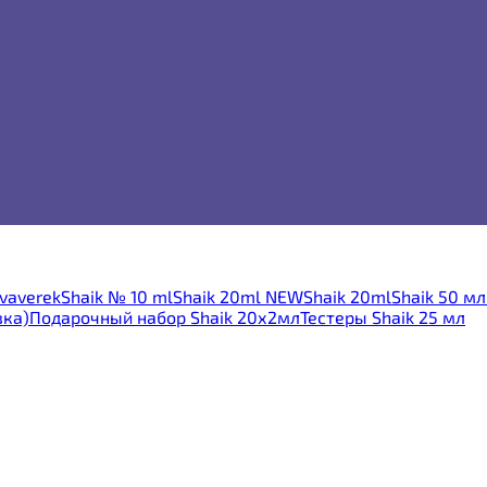
vaverek
Shaik № 10 ml
Shaik 20ml NEW
Shaik 20ml
Shaik 50 м
вка)
Подарочный набор Shaik 20х2мл
Тестеры Shaik 25 мл