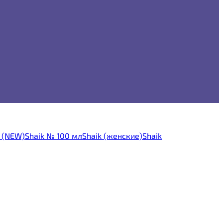
л (NEW)
Shaik № 100 мл
Shaik (женские)
Shaik