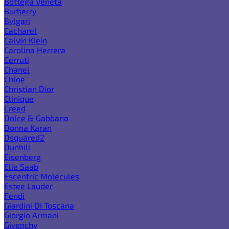
Bottega Veneta
Burberry
Bvlgari
Cacharel
Calvin Klein
Carolina Herrera
Cerruti
Chanel
Chloe
Christian Dior
Clinique
Creed
Dolce & Gabbana
Donna Karan
Dsquared2
Dunhill
Eisenberg
Elie Saab
Escentric Molecules
Estee Lauder
Fendi
Giardini Di Toscana
Giorgio Armani
Givenchy