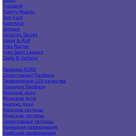
Trussardi
Thierry Mugler
Tom Ford
Valentino
Versace
Victoria`s Secret
Viktor & Rolf
Yves Rocher
Yves Saint Laurent
Zadig & Voltaire
Еще категории
Парфюм EURO
Селективный Парфюм
Парфюмерия LUX качества
Премиум Парфюм
Женские духи
Мужские духи
Унисекс духи
Женские тестеры
Мужские тестеры
Селективные тестеры
Номерная парфюмерия
Арабская парфюмерия