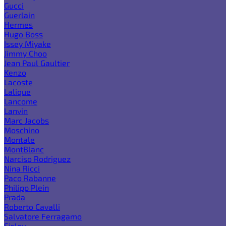
Gucci
Guerlain
Hermes
Hugo Boss
Issey Miyake
Jimmy Choo
Jean Paul Gaultier
Kenzo
Lacoste
Lalique
Lancome
Lanvin
Marc Jacobs
Moschino
Montale
MontBlanc
Narciso Rodriguez
Nina Ricci
Paco Rabanne
Philipp Plein
Prada
Roberto Cavalli
Salvatore Ferragamo
Sisley