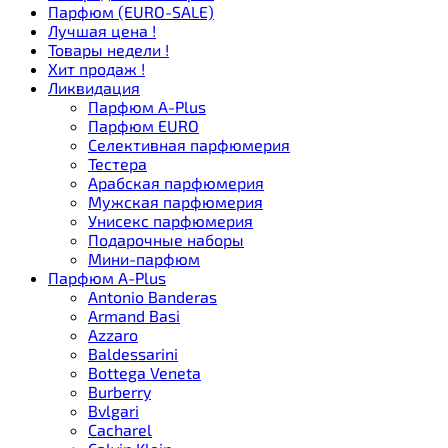
Парфюм (EURO-SALE)
Лучшая цена !
Товары недели !
Хит продаж !
Ликвидация
Парфюм A-Plus
Парфюм EURO
Селективная парфюмерия
Тестера
Арабская парфюмерия
Мужская парфюмерия
Унисекс парфюмерия
Подарочные наборы
Мини-парфюм
Парфюм A-Plus
Antonio Banderas
Armand Basi
Azzaro
Baldessarini
Bottega Veneta
Burberry
Bvlgari
Cacharel