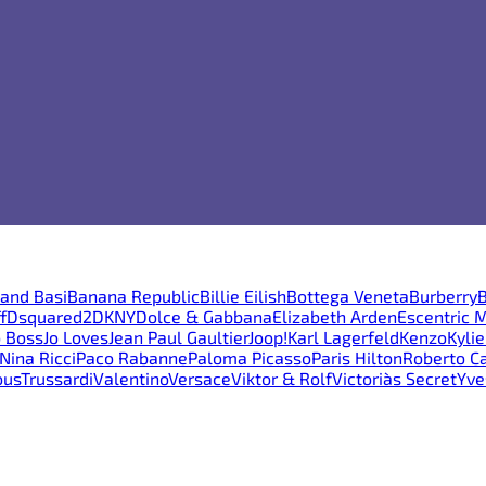
and Basi
Banana Republic
Billie Eilish
Bottega Veneta
Burberry
B
f
Dsquared2
DKNY
Dolce & Gabbana
Elizabeth Arden
Escentric 
 Boss
Jo Loves
Jean Paul Gaultier
Joop!
Karl Lagerfeld
Kenzo
Kyli
Nina Ricci
Paco Rabanne
Paloma Picasso
Paris Hilton
Roberto Ca
ous
Trussardi
Valentino
Versace
Viktor & Rolf
Victoria`s Secret
Yve