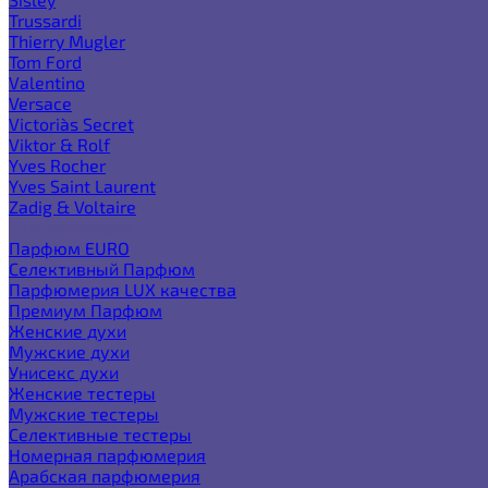
Trussardi
Thierry Mugler
Tom Ford
Valentino
Versace
Victoria`s Secret
Viktor & Rolf
Yves Rocher
Yves Saint Laurent
Zadig & Voltaire
Еще категории
Парфюм EURO
Селективный Парфюм
Парфюмерия LUX качества
Премиум Парфюм
Женские духи
Мужские духи
Унисекс духи
Женские тестеры
Мужские тестеры
Селективные тестеры
Номерная парфюмерия
Арабская парфюмерия