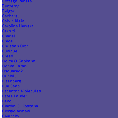
Bottega Veneta
Burberry
Bvlgari
Cacharel
Calvin Klein
Carolina Herrera
Cerruti
Chanel
Chloe
Christian Dior
Clinique
Creed
Dolce & Gabbana
Donna Karan
Dsquared2
Dunhill
Eisenberg
Elie Saab
Escentric Molecules
Estee Lauder
Fendi
Giardini Di Toscana
Giorgio Armani
Givenchy