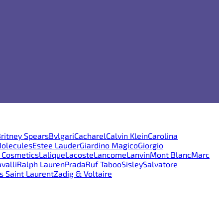
ritney Spears
Bvlgari
Cacharel
Calvin Klein
Carolina
Molecules
Estee Lauder
Giardino Magico
Giorgio
e Cosmetics
Lalique
Lacoste
Lancome
Lanvin
Mont Blanc
Marc
valli
Ralph Lauren
Prada
Ruf Taboo
Sisley
Salvatore
s Saint Laurent
Zadig & Voltaire