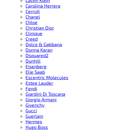
Calvin Klein
Carolina Herrera
Cerruti
Chanel
Chloe
Christian Dior
Clinique
Creed
Dolce & Gabbana
Donna Karan
Dsquared2
Dunhill
Eisenberg
Elie Saab
Escentric Molecules
Estee Lauder
Fendi
Giardini Di Toscana
Giorgio Armani
Givenchy
Gucci
Guerlain
Hermes
Hugo Boss