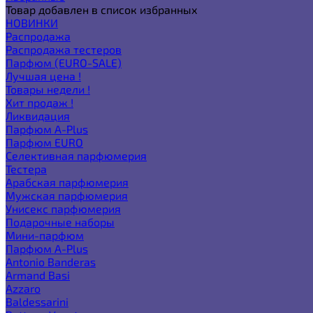
Товар добавлен в список избранных
НОВИНКИ
Распродажа
Распродажа тестеров
Парфюм (EURO-SALE)
Лучшая цена !
Товары недели !
Хит продаж !
Ликвидация
Парфюм A-Plus
Парфюм EURO
Селективная парфюмерия
Тестера
Арабская парфюмерия
Мужская парфюмерия
Унисекс парфюмерия
Подарочные наборы
Мини-парфюм
Парфюм A-Plus
Antonio Banderas
Armand Basi
Azzaro
Baldessarini