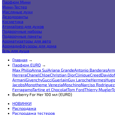
Парфюм Мини
Мини-Тестер
Масляные духи
Дезодоранты
Косметика
Атомайзер для духов
Подарочные наборы
Подарочные пакеты
Ароматизаторы для авто
Аромадиффузоры для дома
Гель для душа
Главная
→
Парфюм EURO
→
Max Philip
Anna Sui
Ariana Grande
Antonio Banderas
Arm
Herrera
Chanel
Chloe
Christian Dior
Clinique
Creed
Davidof
Armani
Givenchy
Gucci
Guerlain
Guy Laroche
Hermes
Hugo
Jacobs
Monotheme Venezia
Moschino
Narciso Rodriguez
Ferragamo
Tartine et Chocolat
Tom Ford
Thierry Mugler
T
Burberry For Her 100 мл (EURO)
НОВИНКИ
Распродажа
Распродажа тестеров