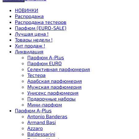
НОВИНКИ
Распродажа
Распродажа тестеров
Парфюм (EURO-SALE)
Лучшая цена !
Товары недели !
Хит продаж !
Ликвидация
Парфюм A-Plus
Парфюм EURO
Селективная парфюмерия
Тестера
Арабская парфюмерия
Мужская парфюмерия
Унисекс парфюмерия
Подарочные наборы
Мини-парфюм
Парфюм A-Plus
Antonio Banderas
Armand Basi
Azzaro
Baldessarini