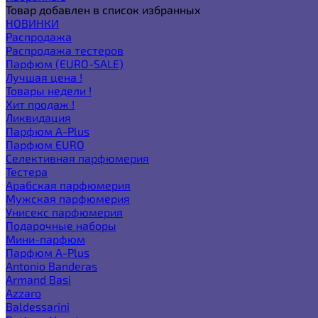
Товар добавлен в список избранных
НОВИНКИ
Распродажа
Распродажа тестеров
Парфюм (EURO-SALE)
Лучшая цена !
Товары недели !
Хит продаж !
Ликвидация
Парфюм A-Plus
Парфюм EURO
Селективная парфюмерия
Тестера
Арабская парфюмерия
Мужская парфюмерия
Унисекс парфюмерия
Подарочные наборы
Мини-парфюм
Парфюм A-Plus
Antonio Banderas
Armand Basi
Azzaro
Baldessarini