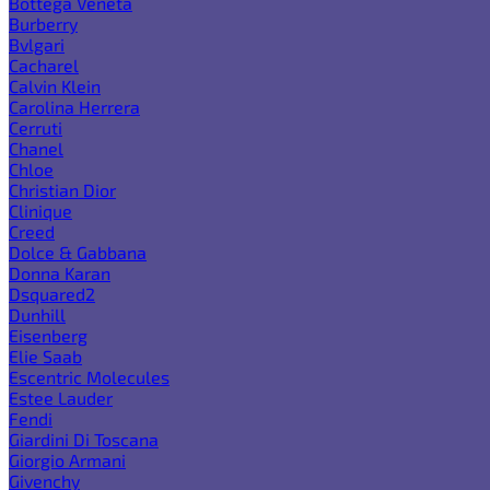
Bottega Veneta
Burberry
Bvlgari
Cacharel
Calvin Klein
Carolina Herrera
Cerruti
Chanel
Chloe
Christian Dior
Clinique
Creed
Dolce & Gabbana
Donna Karan
Dsquared2
Dunhill
Eisenberg
Elie Saab
Escentric Molecules
Estee Lauder
Fendi
Giardini Di Toscana
Giorgio Armani
Givenchy