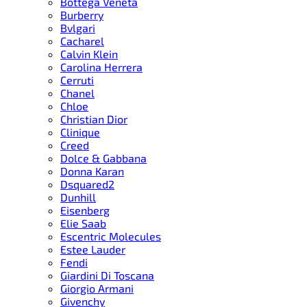
Bottega Veneta
Burberry
Bvlgari
Cacharel
Calvin Klein
Carolina Herrera
Cerruti
Chanel
Chloe
Christian Dior
Clinique
Creed
Dolce & Gabbana
Donna Karan
Dsquared2
Dunhill
Eisenberg
Elie Saab
Escentric Molecules
Estee Lauder
Fendi
Giardini Di Toscana
Giorgio Armani
Givenchy