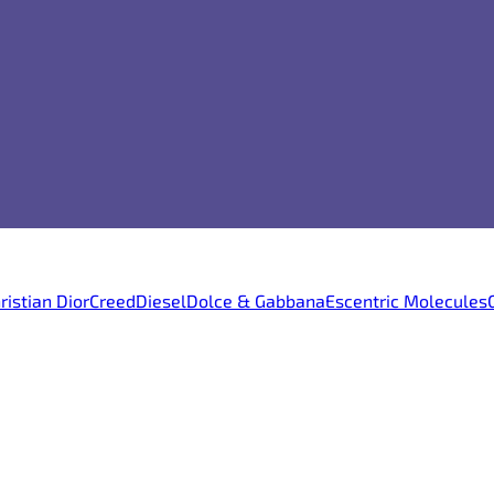
ristian Dior
Creed
Diesel
Dolce & Gabbana
Escentric Molecules