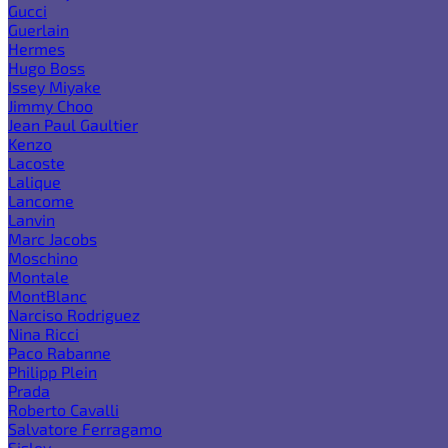
Gucci
Guerlain
Hermes
Hugo Boss
Issey Miyake
Jimmy Choo
Jean Paul Gaultier
Kenzo
Lacoste
Lalique
Lancome
Lanvin
Marc Jacobs
Moschino
Montale
MontBlanc
Narciso Rodriguez
Nina Ricci
Paco Rabanne
Philipp Plein
Prada
Roberto Cavalli
Salvatore Ferragamo
Sisley