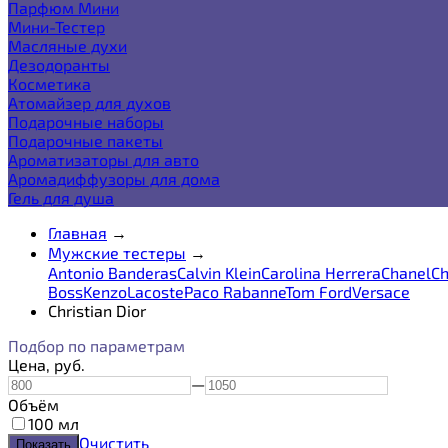
Парфюм Мини
Мини-Тестер
Масляные духи
Дезодоранты
Косметика
Атомайзер для духов
Подарочные наборы
Подарочные пакеты
Ароматизаторы для авто
Аромадиффузоры для дома
Гель для душа
Главная
→
Мужские тестеры
→
Antonio Banderas
Calvin Klein
Carolina Herrera
Chanel
Ch
Boss
Kenzo
Lacoste
Paco Rabanne
Tom Ford
Versace
Christian Dior
Подбор по параметрам
Цена,
руб.
—
Объём
100 мл
Очистить