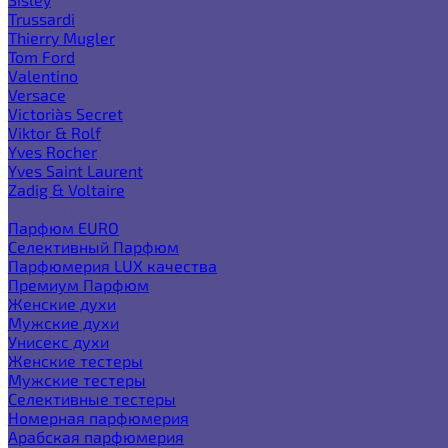
Trussardi
Thierry Mugler
Tom Ford
Valentino
Versace
Victoria`s Secret
Viktor & Rolf
Yves Rocher
Yves Saint Laurent
Zadig & Voltaire
Еще категории
Парфюм EURO
Селективный Парфюм
Парфюмерия LUX качества
Премиум Парфюм
Женские духи
Мужские духи
Унисекс духи
Женские тестеры
Мужские тестеры
Селективные тестеры
Номерная парфюмерия
Арабская парфюмерия