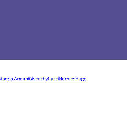
Giorgio Armani
Givenchy
Gucci
Hermes
Hugo