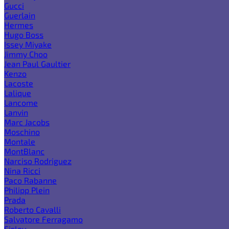
Gucci
Guerlain
Hermes
Hugo Boss
Issey Miyake
Jimmy Choo
Jean Paul Gaultier
Kenzo
Lacoste
Lalique
Lancome
Lanvin
Marc Jacobs
Moschino
Montale
MontBlanc
Narciso Rodriguez
Nina Ricci
Paco Rabanne
Philipp Plein
Prada
Roberto Cavalli
Salvatore Ferragamo
Sisley