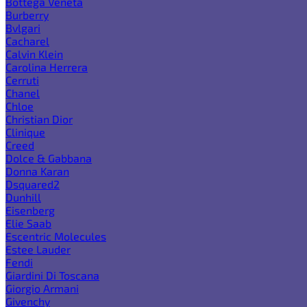
Bottega Veneta
Burberry
Bvlgari
Cacharel
Calvin Klein
Carolina Herrera
Cerruti
Chanel
Chloe
Christian Dior
Clinique
Creed
Dolce & Gabbana
Donna Karan
Dsquared2
Dunhill
Eisenberg
Elie Saab
Escentric Molecules
Estee Lauder
Fendi
Giardini Di Toscana
Giorgio Armani
Givenchy