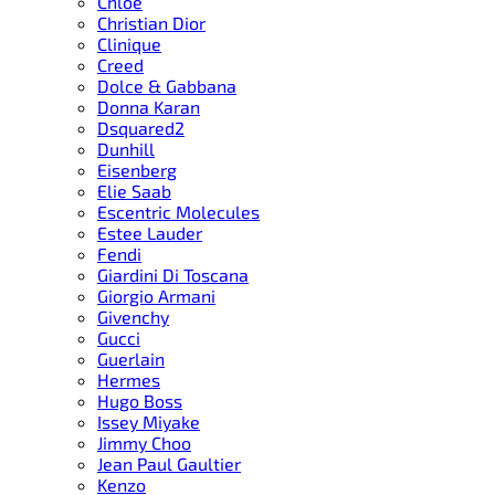
Chloe
Christian Dior
Clinique
Creed
Dolce & Gabbana
Donna Karan
Dsquared2
Dunhill
Eisenberg
Elie Saab
Escentric Molecules
Estee Lauder
Fendi
Giardini Di Toscana
Giorgio Armani
Givenchy
Gucci
Guerlain
Hermes
Hugo Boss
Issey Miyake
Jimmy Choo
Jean Paul Gaultier
Kenzo