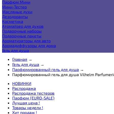
Парфюм Мини
Мини-Тестер
Масляные духи
Дезодоранты
Косметика
Атомайзер для духов
Подарочные наборы
Подарочные пакеты
Ароматизаторы для авто
Аромадиффузоры для дома
Гель для душа
Главная
→
Гель для душа
→
Парфюмированный гель для душа
→
Парфюмированный гель для душа Vilhelm Parfumeri
НОВИНКИ
Распродажа
Распродажа тестеров
Парфюм (EURO-SALE)
Лучшая цена !
Товары недели !
Хит продаж !