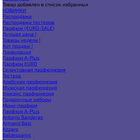
Товар добавлен в список избранных
НОВИНКИ
Распродажа
Распродажа тестеров
Парфюм (EURO-SALE)
Лучшая цена !
Товары недели !
Хит продаж !
Ликвидация
Парфюм A-Plus
Парфюм EURO
Селективная парфюмерия
Тестера
Арабская парфюмерия
Мужская парфюмерия
Унисекс парфюмерия
Подарочные наборы
Мини-парфюм
Парфюм A-Plus
Antonio Banderas
Armand Basi
Azzaro
Baldessarini