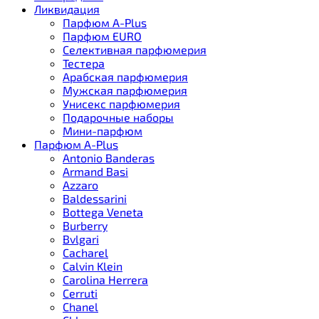
Ликвидация
Парфюм A-Plus
Парфюм EURO
Селективная парфюмерия
Тестера
Арабская парфюмерия
Мужская парфюмерия
Унисекс парфюмерия
Подарочные наборы
Мини-парфюм
Парфюм A-Plus
Antonio Banderas
Armand Basi
Azzaro
Baldessarini
Bottega Veneta
Burberry
Bvlgari
Cacharel
Calvin Klein
Carolina Herrera
Cerruti
Chanel