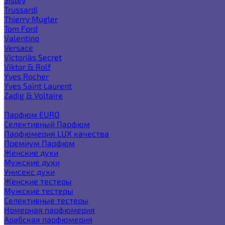
Trussardi
Thierry Mugler
Tom Ford
Valentino
Versace
Victoria`s Secret
Viktor & Rolf
Yves Rocher
Yves Saint Laurent
Zadig & Voltaire
Еще категории
Парфюм EURO
Селективный Парфюм
Парфюмерия LUX качества
Премиум Парфюм
Женские духи
Мужские духи
Унисекс духи
Женские тестеры
Мужские тестеры
Селективные тестеры
Номерная парфюмерия
Арабская парфюмерия