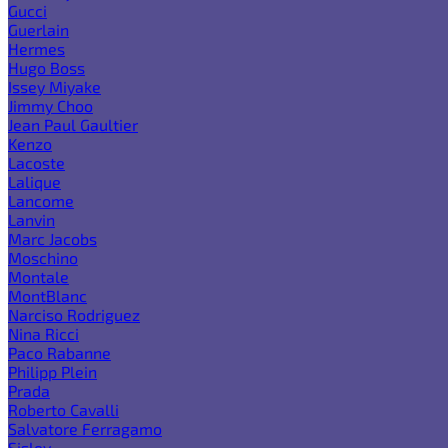
Gucci
Guerlain
Hermes
Hugo Boss
Issey Miyake
Jimmy Choo
Jean Paul Gaultier
Kenzo
Lacoste
Lalique
Lancome
Lanvin
Marc Jacobs
Moschino
Montale
MontBlanc
Narciso Rodriguez
Nina Ricci
Paco Rabanne
Philipp Plein
Prada
Roberto Cavalli
Salvatore Ferragamo
Sisley