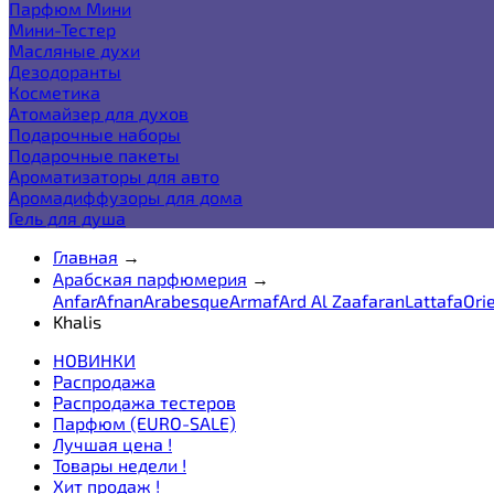
Парфюм Мини
Мини-Тестер
Масляные духи
Дезодоранты
Косметика
Атомайзер для духов
Подарочные наборы
Подарочные пакеты
Ароматизаторы для авто
Аромадиффузоры для дома
Гель для душа
Главная
→
Арабская парфюмерия
→
Anfar
Afnan
Arabesque
Armaf
Ard Al Zaafaran
Lattafa
Ori
Khalis
НОВИНКИ
Распродажа
Распродажа тестеров
Парфюм (EURO-SALE)
Лучшая цена !
Товары недели !
Хит продаж !