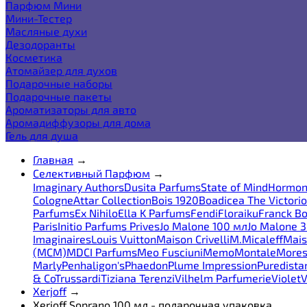
Парфюм Мини
Мини-Тестер
Масляные духи
Дезодоранты
Косметика
Атомайзер для духов
Подарочные наборы
Подарочные пакеты
Ароматизаторы для авто
Аромадиффузоры для дома
Гель для душа
Главная
→
Селективный Парфюм
→
Imaginary Authors
Dusita Parfums
State of Mind
Hormon
Cologne
Attar Collection
Bois 1920
Boadicea The Victori
Parfums
Ex Nihilo
Ella K Parfums
Fendi
Floraiku
Franck Bo
Paris
Initio Parfums Prives
Jo Malone 100 мл
Jo Malone 
Imaginaires
Louis Vuitton
Maison Crivelli
M.Micaleff
Mais
(MCM)
MDCI Parfums
Meo Fusciuni
Memo
Montale
More
Marly
Penhaligon's
Phaedon
Plume Impression
Puredista
& Co
Trussardi
Tiziana Terenzi
Vilhelm Parfumerie
Violet
V
Xerjoff
→
Xerjoff Soprano 100 мл - подарочная упаковка