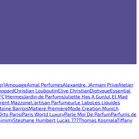
er)
Amouage
Ajmal Perfumes
Alexandre. J
Armani Prive
Atelier
hopard
Christian Louboutin
Clive Christian
Diptyque
Essential
FC)
Hermes
Jardin de Parfums
Juliette Has A Gun
Jul Et Mad
rent Mazzone
L'artisan Parfumeur
Le Labo
Les Liquides
oine Barrois
Matiere Premiere
Mode Creation Munich
Orto Parisi
Paris World Luxury
Parle Moi De Parfum
Parfums de
Simimi
Stephane Humbert Lucas 777
Thomas Kosmala
Tiffany