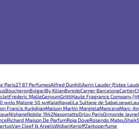
e Paris
27 87 Perfumes
Alfred Dunhill
Aerin Lauder (Estee Laud
ous
Boucheron
Bvlgari
By Kilian
Byredo
Carner Barcelona
Cartier
C
clet
Frederic Malle
Genyum
Gritti
Haute Fragrance Company (H
30 мл
Jo Malone 50 мл
Kajal
Kayali
La Sultane de Saba
Loewe
Lau
on Francis Kurkdjian
Maison Martin Margiela
Mancera
Marc-Ant
sque
Nishane
Nobile 1942
Nasomatto
Orlov Paris
Ormonde Jayne
nce
Richard Maison De Parfum
Roja Dove
Rosendo Mateu
Shaik
ertus
Van Cleef & Arpels
Widian
Xerjoff
Zarkoperfume