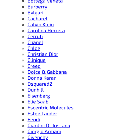
Bottega Veneta
Burberry
Bvlgari
Cacharel
Calvin Klein
Carolina Herrera
Cerruti
Chanel
Chloe
Christian Dior
Clinique
Creed
Dolce & Gabbana
Donna Karan
Dsquared2
Dunhill
Eisenberg
Elie Saab
Escentric Molecules
Estee Lauder
Fendi
Giardini Di Toscana
Giorgio Armani
Givenchy