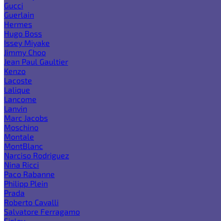
Gucci
Guerlain
Hermes
Hugo Boss
Issey Miyake
Jimmy Choo
Jean Paul Gaultier
Kenzo
Lacoste
Lalique
Lancome
Lanvin
Marc Jacobs
Moschino
Montale
MontBlanc
Narciso Rodriguez
Nina Ricci
Paco Rabanne
Philipp Plein
Prada
Roberto Cavalli
Salvatore Ferragamo
Sisley