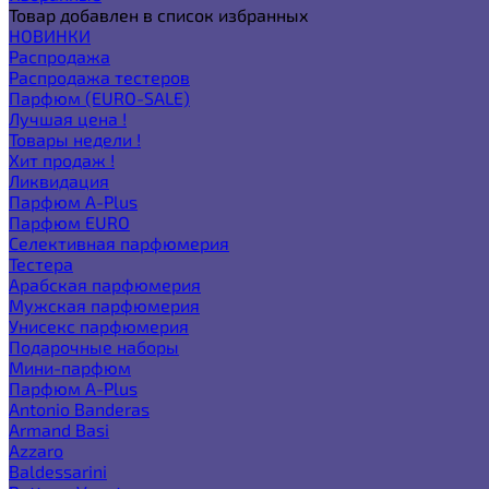
Товар добавлен в список избранных
НОВИНКИ
Распродажа
Распродажа тестеров
Парфюм (EURO-SALE)
Лучшая цена !
Товары недели !
Хит продаж !
Ликвидация
Парфюм A-Plus
Парфюм EURO
Селективная парфюмерия
Тестера
Арабская парфюмерия
Мужская парфюмерия
Унисекс парфюмерия
Подарочные наборы
Мини-парфюм
Парфюм A-Plus
Antonio Banderas
Armand Basi
Azzaro
Baldessarini