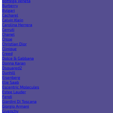
Bottega Veneta
Burberry
Bvlgari
Cacharel
Calvin Klein
Carolina Herrera
Cerruti
Chanel
Chloe
Christian Dior
Clinique
Creed
Dolce & Gabbana
Donna Karan
Dsquared2
Dunhill
Eisenberg
Elie Saab
Escentric Molecules
Estee Lauder
Fendi
Giardini Di Toscana
Giorgio Armani
Givenchy