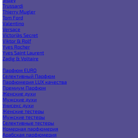
Trussardi
Thierry Mugler
Tom Ford
Valentino
Versace
Victoria`s Secret
Viktor & Rolf
Yves Rocher
Yves Saint Laurent
Zadig & Voltaire
Еще категории
Парфюм EURO
Селективный Парфюм
Парфюмерия LUX качества
Премиум Парфюм
Женские духи
Мужские духи
Унисекс духи
Женские тестеры
Мужские тестеры
Селективные тестеры
Номерная парфюмерия
Арабская парфюмерия