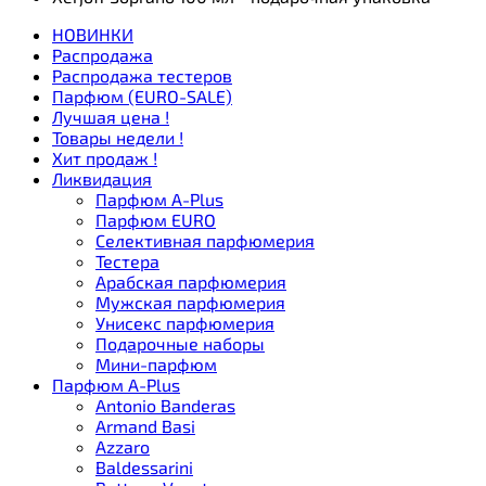
НОВИНКИ
Распродажа
Распродажа тестеров
Парфюм (EURO-SALE)
Лучшая цена !
Товары недели !
Хит продаж !
Ликвидация
Парфюм A-Plus
Парфюм EURO
Селективная парфюмерия
Тестера
Арабская парфюмерия
Мужская парфюмерия
Унисекс парфюмерия
Подарочные наборы
Мини-парфюм
Парфюм A-Plus
Antonio Banderas
Armand Basi
Azzaro
Baldessarini