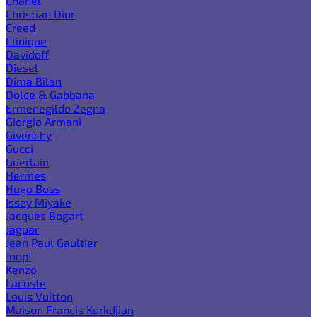
Chanel
Christian Dior
Creed
Clinique
Davidoff
Diesel
Dima Bilan
Dolce & Gabbana
Ermenegildo Zegna
Giorgio Armani
Givenchy
Gucci
Guerlain
Hermes
Hugo Boss
Issey Miyake
Jacques Bogart
Jaguar
Jean Paul Gaultier
Joop!
Kenzo
Lacoste
Louis Vuitton
Maison Francis Kurkdjian