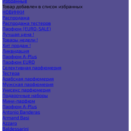
Избранные
Товар добавлен в список избранных
НОВИНКИ
Распродажа
Распродажа тестеров
Парфюм (EURO-SALE)
Лучшая цена !
Товары недели !
Хит продаж !
Ликвидация
Парфюм A-Plus
Парфюм EURO
Селективная парфюмерия
Тестера
Арабская парфюмерия
Мужская парфюмерия
Унисекс парфюмерия
Подарочные наборы
Мини-парфюм
Парфюм A-Plus
Antonio Banderas
Armand Basi
Azzaro
Baldessarini