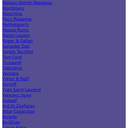
Maison Martin Margiela
Montblanc
Moschino
Paco Rabanne
Penhaligon's
Rasasi Rumz
Ralph Lauren
Roger & Gallet
Salvador Dali
Sergio Tacchini
Tom Ford
Trussardi
Valentino
Versace
Viktor & Rolf
Xerjoff
Yves Saint Laurent
Унисекс духи
Asdaaf
Ard Al Zaafaran
Attar Collection
Byredo
By Kilian
Calvin Klein