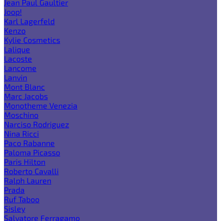
Jean Paul Gaultier
Joop!
Karl Lagerfeld
Kenzo
Kylie Cosmetics
Lalique
Lacoste
Lancome
Lanvin
Mont Blanc
Marc Jacobs
Monotheme Venezia
Moschino
Narciso Rodriguez
Nina Ricci
Paco Rabanne
Paloma Picasso
Paris Hilton
Roberto Cavalli
Ralph Lauren
Prada
Ruf Taboo
Sisley
Salvatore Ferragamo