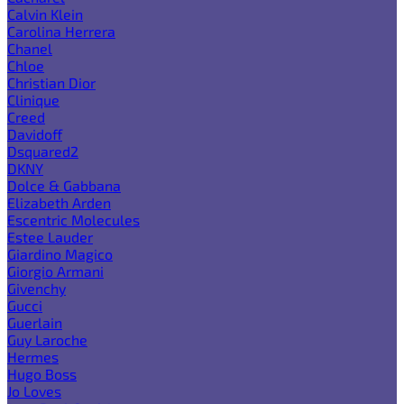
Calvin Klein
Carolina Herrera
Chanel
Chloe
Christian Dior
Clinique
Creed
Davidoff
Dsquared2
DKNY
Dolce & Gabbana
Elizabeth Arden
Escentric Molecules
Estee Lauder
Giardino Magico
Giorgio Armani
Givenchy
Gucci
Guerlain
Guy Laroche
Hermes
Hugo Boss
Jo Loves