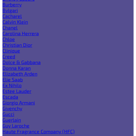
Burberry
Bvlgari
Cacharel
Calvin Klein
Chanel
Carolina Herrera
Chloe
Christian Dior
Clinique
Creed
Dolce & Gabbana
Donna Karan
Elizabeth Arden
Elie Saab
Ex Nihilo
Estee Lauder
Escada
Giorgio Armani
Givenchy
Gucci
Guerlain
Guy Laroche
Haute Fragrance Company (HFC)