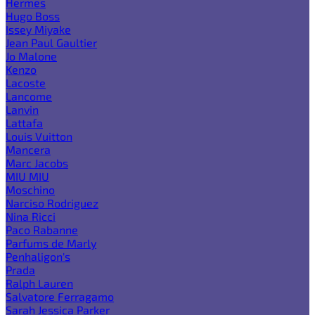
Hermes
Hugo Boss
Issey Miyake
Jean Paul Gaultier
Jo Malone
Kenzo
Lacoste
Lancome
Lanvin
Lattafa
Louis Vuitton
Mancera
Marc Jacobs
MIU MIU
Moschino
Narciso Rodriguez
Nina Ricci
Paco Rabanne
Parfums de Marly
Penhaligon's
Prada
Ralph Lauren
Salvatore Ferragamo
Sarah Jessica Parker