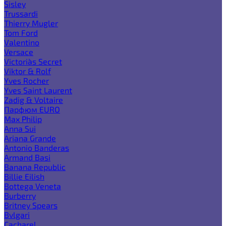
Sisley
Trussardi
Thierry Mugler
Tom Ford
Valentino
Versace
Victoria`s Secret
Viktor & Rolf
Yves Rocher
Yves Saint Laurent
Zadig & Voltaire
Парфюм EURO
Max Philip
Anna Sui
Ariana Grande
Antonio Banderas
Armand Basi
Banana Republic
Billie Eilish
Bottega Veneta
Burberry
Britney Spears
Bvlgari
Cacharel