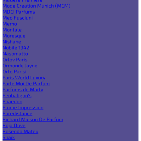
Mode Creation Munich (MCM)
MDCI Parfums
Meo Fusciuni
Memo
Montale
Moresque
Nishane
Nobile 1942
Nasomatto
Orlov Paris
Ormonde Jayne
Orto Parisi
Paris World Luxury
Parle Moi De Parfum
Parfums de Marly
Penhaligon's
Phaedon
Plume Impression
Puredistance
Richard Maison De Parfum
Roja Dove
Rosendo Mateu
Shaik