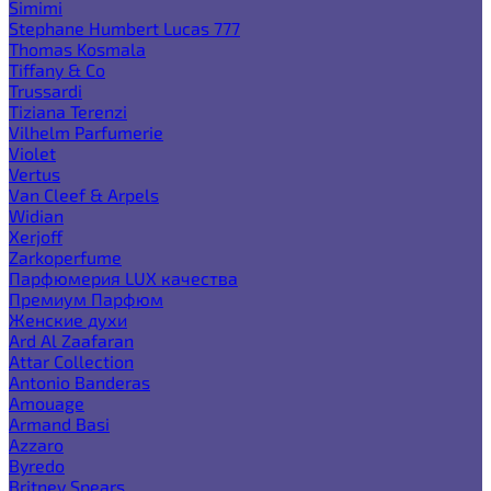
Simimi
Stephane Humbert Lucas 777
Thomas Kosmala
Tiffany & Co
Trussardi
Tiziana Terenzi
Vilhelm Parfumerie
Violet
Vertus
Van Cleef & Arpels
Widian
Xerjoff
Zarkoperfume
Парфюмерия LUX качества
Премиум Парфюм
Женские духи
Ard Al Zaafaran
Attar Collection
Antonio Banderas
Amouage
Armand Basi
Azzaro
Byredo
Britney Spears