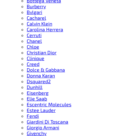
Bottega Veneta
Burberry
Bvlgari
Cacharel
Calvin Klein
Carolina Herrera
Cerruti
Chanel
Chloe
Christian Dior
Clinique
Creed
Dolce & Gabbana
Donna Karan
Dsquared2
Dunhill
Eisenberg
Elie Saab
Escentric Molecules
Estee Lauder
Fendi
Giardini Di Toscana
Giorgio Armani
Givenchy