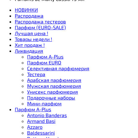
НОВИНКИ
Распродажа
Распродажа тестеров
Парфюм (EURO-SALE)
Лучшая цена !
Товары недели !
Хит продаж !
Ликвидация
Парфюм A-Plus
Парфюм EURO
Селективная парфюмерия
Тестера
Арабская парфюмерия
Мужская парфюмерия
Унисекс парфюмерия
Подарочные наборы
Мини-парфюм
Парфюм A-Plus
Antonio Banderas
Armand Basi
Azzaro
Baldessarini