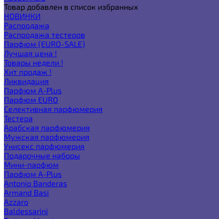
Товар добавлен в список избранных
НОВИНКИ
Распродажа
Распродажа тестеров
Парфюм (EURO-SALE)
Лучшая цена !
Товары недели !
Хит продаж !
Ликвидация
Парфюм A-Plus
Парфюм EURO
Селективная парфюмерия
Тестера
Арабская парфюмерия
Мужская парфюмерия
Унисекс парфюмерия
Подарочные наборы
Мини-парфюм
Парфюм A-Plus
Antonio Banderas
Armand Basi
Azzaro
Baldessarini