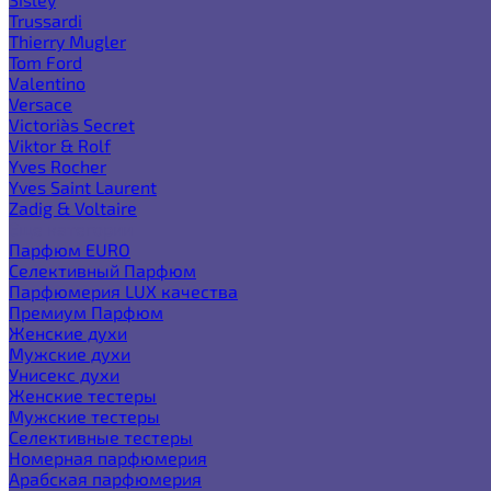
Trussardi
Thierry Mugler
Tom Ford
Valentino
Versace
Victoria`s Secret
Viktor & Rolf
Yves Rocher
Yves Saint Laurent
Zadig & Voltaire
Еще категории
Парфюм EURO
Селективный Парфюм
Парфюмерия LUX качества
Премиум Парфюм
Женские духи
Мужские духи
Унисекс духи
Женские тестеры
Мужские тестеры
Селективные тестеры
Номерная парфюмерия
Арабская парфюмерия