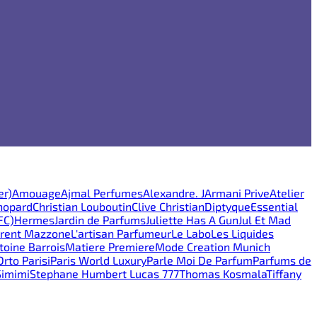
er)
Amouage
Ajmal Perfumes
Alexandre. J
Armani Prive
Atelier
hopard
Christian Louboutin
Clive Christian
Diptyque
Essential
FC)
Hermes
Jardin de Parfums
Juliette Has A Gun
Jul Et Mad
rent Mazzone
L'artisan Parfumeur
Le Labo
Les Liquides
oine Barrois
Matiere Premiere
Mode Creation Munich
Orto Parisi
Paris World Luxury
Parle Moi De Parfum
Parfums de
Simimi
Stephane Humbert Lucas 777
Thomas Kosmala
Tiffany