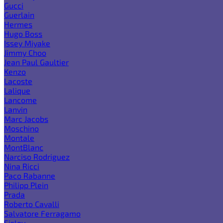
Gucci
Guerlain
Hermes
Hugo Boss
Issey Miyake
Jimmy Choo
Jean Paul Gaultier
Kenzo
Lacoste
Lalique
Lancome
Lanvin
Marc Jacobs
Moschino
Montale
MontBlanc
Narciso Rodriguez
Nina Ricci
Paco Rabanne
Philipp Plein
Prada
Roberto Cavalli
Salvatore Ferragamo
Sisley