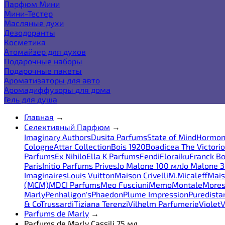
Парфюм Мини
Мини-Тестер
Масляные духи
Дезодоранты
Косметика
Атомайзер для духов
Подарочные наборы
Подарочные пакеты
Ароматизаторы для авто
Аромадиффузоры для дома
Гель для душа
Главная
→
Селективный Парфюм
→
Imaginary Authors
Dusita Parfums
State of Mind
Hormon
Cologne
Attar Collection
Bois 1920
Boadicea The Victori
Parfums
Ex Nihilo
Ella K Parfums
Fendi
Floraiku
Franck Bo
Paris
Initio Parfums Prives
Jo Malone 100 мл
Jo Malone 
Imaginaires
Louis Vuitton
Maison Crivelli
M.Micaleff
Mais
(MCM)
MDCI Parfums
Meo Fusciuni
Memo
Montale
More
Marly
Penhaligon's
Phaedon
Plume Impression
Puredista
& Co
Trussardi
Tiziana Terenzi
Vilhelm Parfumerie
Violet
V
Parfums de Marly
→
Parfums de Marly Cassili 75 мл