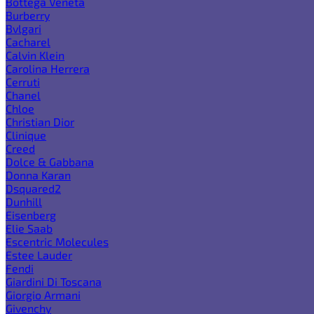
Bottega Veneta
Burberry
Bvlgari
Cacharel
Calvin Klein
Carolina Herrera
Cerruti
Chanel
Chloe
Christian Dior
Clinique
Creed
Dolce & Gabbana
Donna Karan
Dsquared2
Dunhill
Eisenberg
Elie Saab
Escentric Molecules
Estee Lauder
Fendi
Giardini Di Toscana
Giorgio Armani
Givenchy