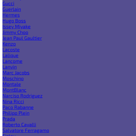
Gucci
Guerlain
Hermes
Hugo Boss
Issey Miyake
Jimmy Choo
Jean Paul Gaultier
Kenzo
Lacoste
Lalique
Lancome
Lanvin
Marc Jacobs
Moschino
Montale
MontBlanc
Narciso Rodriguez
Nina Ricci
Paco Rabanne
Philipp Plein
Prada
Roberto Cavalli
Salvatore Ferragamo
Sisley