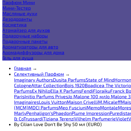
Парфюм Мини
Мини-Тестер
Масляные духи
Дезодоранты
Косметика
Атомайзер для духов
Подарочные наборы
Подарочные пакеты
Ароматизаторы для авто
Аромадиффузоры для дома
Гель для душа
Главная
→
Селективный Парфюм
→
Imaginary Authors
Dusita Parfums
State of Mind
Hormon
Cologne
Attar Collection
Bois 1920
Boadicea The Victori
Parfums
Ex Nihilo
Ella K Parfums
Fendi
Floraiku
Franck Bo
Paris
Initio Parfums Prives
Jo Malone 100 мл
Jo Malone 
Imaginaires
Louis Vuitton
Maison Crivelli
M.Micaleff
Mais
(MCM)
MDCI Parfums
Meo Fusciuni
Memo
Montale
More
Marly
Penhaligon's
Phaedon
Plume Impression
Puredista
& Co
Trussardi
Tiziana Terenzi
Vilhelm Parfumerie
Violet
V
By Cilian Love Don't Be Shy 50 мл (EURO)