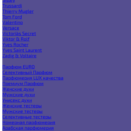
Trussardi
Thierry Mugler
Tom Ford
Valentino
Versace
Victoria`s Secret
Viktor & Rolf
Yves Rocher
Yves Saint Laurent
Zadig & Voltaire
Еще категории
Парфюм EURO
Селективный Парфюм
Парфюмерия LUX качества
Премиум Парфюм
Женские духи
Мужские духи
Унисекс духи
Женские тестеры
Мужские тестеры
Селективные тестеры
Номерная парфюмерия
Арабская парфюмерия