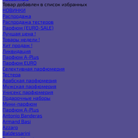
Товар добавлен в список избранных
НОВИНКИ
Распродажа
Распродажа тестеров
Парфюм (EURO-SALE)
Лучшая цена !
Товары недели !
Хит продаж !
Ликвидация
Парфюм A-Plus
Парфюм EURO
Селективная парфюмерия
Тестера
Арабская парфюмерия
Мужская парфюмерия
Унисекс парфюмерия
Подарочные наборы
Мини-парфюм
Парфюм A-Plus
Antonio Banderas
Armand Basi
Azzaro
Baldessarini