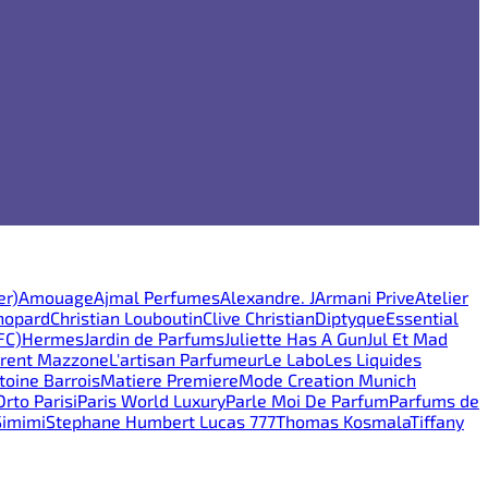
er)
Amouage
Ajmal Perfumes
Alexandre. J
Armani Prive
Atelier
hopard
Christian Louboutin
Clive Christian
Diptyque
Essential
FC)
Hermes
Jardin de Parfums
Juliette Has A Gun
Jul Et Mad
rent Mazzone
L'artisan Parfumeur
Le Labo
Les Liquides
oine Barrois
Matiere Premiere
Mode Creation Munich
Orto Parisi
Paris World Luxury
Parle Moi De Parfum
Parfums de
Simimi
Stephane Humbert Lucas 777
Thomas Kosmala
Tiffany