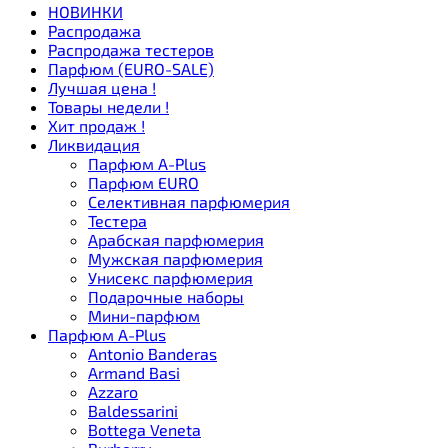
НОВИНКИ
Распродажа
Распродажа тестеров
Парфюм (EURO-SALE)
Лучшая цена !
Товары недели !
Хит продаж !
Ликвидация
Парфюм A-Plus
Парфюм EURO
Селективная парфюмерия
Тестера
Арабская парфюмерия
Мужская парфюмерия
Унисекс парфюмерия
Подарочные наборы
Мини-парфюм
Парфюм A-Plus
Antonio Banderas
Armand Basi
Azzaro
Baldessarini
Bottega Veneta