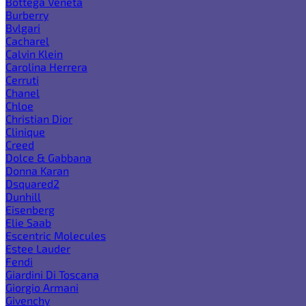
Bottega Veneta
Burberry
Bvlgari
Cacharel
Calvin Klein
Carolina Herrera
Cerruti
Chanel
Chloe
Christian Dior
Clinique
Creed
Dolce & Gabbana
Donna Karan
Dsquared2
Dunhill
Eisenberg
Elie Saab
Escentric Molecules
Estee Lauder
Fendi
Giardini Di Toscana
Giorgio Armani
Givenchy