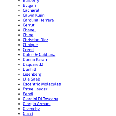
Burberry
Bvlgari
Cacharel
Calvin Klein
Carolina Herrera
Cerruti
Chanel
Chloe
Christian Dior
Clinique
Creed
Dolce & Gabbana
Donna Karan
Dsquared2
Dunhill
Eisenberg
Elie Saab
Escentric Molecules
Estee Lauder
Fendi
Giardini Di Toscana
Giorgio Armani
Givenchy
Gucci