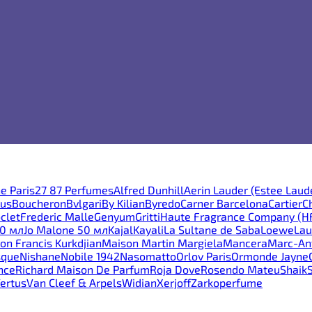
e Paris
27 87 Perfumes
Alfred Dunhill
Aerin Lauder (Estee Laud
ous
Boucheron
Bvlgari
By Kilian
Byredo
Carner Barcelona
Cartier
C
clet
Frederic Malle
Genyum
Gritti
Haute Fragrance Company (H
30 мл
Jo Malone 50 мл
Kajal
Kayali
La Sultane de Saba
Loewe
Lau
on Francis Kurkdjian
Maison Martin Margiela
Mancera
Marc-Ant
sque
Nishane
Nobile 1942
Nasomatto
Orlov Paris
Ormonde Jayne
nce
Richard Maison De Parfum
Roja Dove
Rosendo Mateu
Shaik
ertus
Van Cleef & Arpels
Widian
Xerjoff
Zarkoperfume