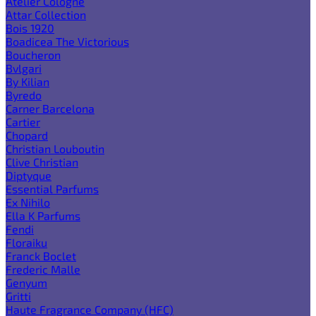
Atelier Cologne
Attar Collection
Bois 1920
Boadicea The Victorious
Boucheron
Bvlgari
By Kilian
Byredo
Carner Barcelona
Cartier
Chopard
Christian Louboutin
Clive Christian
Diptyque
Essential Parfums
Ex Nihilo
Ella K Parfums
Fendi
Floraiku
Franck Boclet
Frederic Malle
Genyum
Gritti
Haute Fragrance Company (HFC)