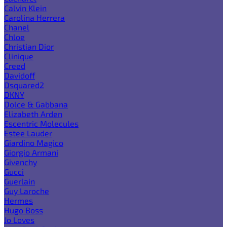
Calvin Klein
Carolina Herrera
Chanel
Chloe
Christian Dior
Clinique
Creed
Davidoff
Dsquared2
DKNY
Dolce & Gabbana
Elizabeth Arden
Escentric Molecules
Estee Lauder
Giardino Magico
Giorgio Armani
Givenchy
Gucci
Guerlain
Guy Laroche
Hermes
Hugo Boss
Jo Loves