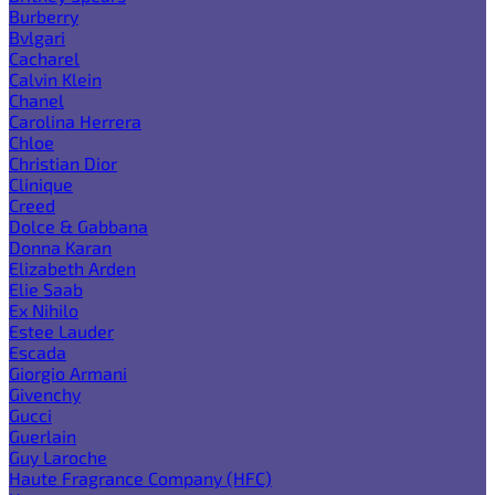
Burberry
Bvlgari
Cacharel
Calvin Klein
Chanel
Carolina Herrera
Chloe
Christian Dior
Clinique
Creed
Dolce & Gabbana
Donna Karan
Elizabeth Arden
Elie Saab
Ex Nihilo
Estee Lauder
Escada
Giorgio Armani
Givenchy
Gucci
Guerlain
Guy Laroche
Haute Fragrance Company (HFC)