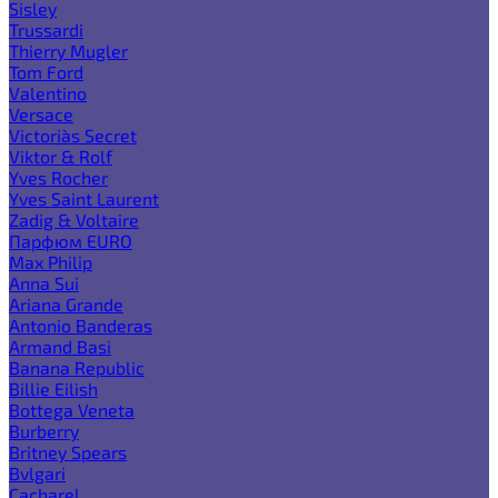
Sisley
Trussardi
Thierry Mugler
Tom Ford
Valentino
Versace
Victoria`s Secret
Viktor & Rolf
Yves Rocher
Yves Saint Laurent
Zadig & Voltaire
Парфюм EURO
Max Philip
Anna Sui
Ariana Grande
Antonio Banderas
Armand Basi
Banana Republic
Billie Eilish
Bottega Veneta
Burberry
Britney Spears
Bvlgari
Cacharel