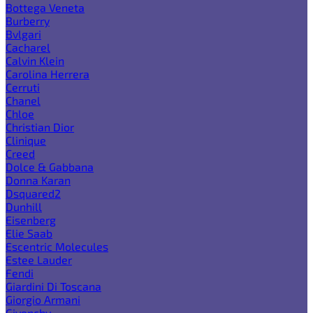
Bottega Veneta
Burberry
Bvlgari
Cacharel
Calvin Klein
Carolina Herrera
Cerruti
Chanel
Chloe
Christian Dior
Clinique
Creed
Dolce & Gabbana
Donna Karan
Dsquared2
Dunhill
Eisenberg
Elie Saab
Escentric Molecules
Estee Lauder
Fendi
Giardini Di Toscana
Giorgio Armani
Givenchy