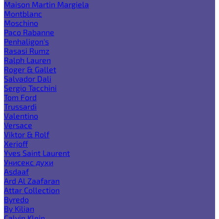
Maison Martin Margiela
Montblanc
Moschino
Paco Rabanne
Penhaligon's
Rasasi Rumz
Ralph Lauren
Roger & Gallet
Salvador Dali
Sergio Tacchini
Tom Ford
Trussardi
Valentino
Versace
Viktor & Rolf
Xerjoff
Yves Saint Laurent
Унисекс духи
Asdaaf
Ard Al Zaafaran
Attar Collection
Byredo
By Kilian
Calvin Klein