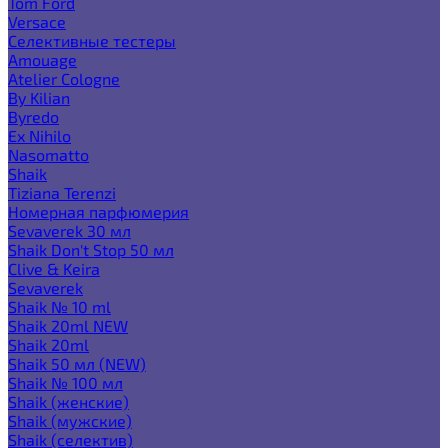
Tom Ford
Versace
Селективные тестеры
Amouage
Atelier Cologne
By Kilian
Byredo
Ex Nihilo
Nasomatto
Shaik
Tiziana Terenzi
Номерная парфюмерия
Sevaverek 30 мл
Shaik Don't Stop 50 мл
Clive & Keira
Sevaverek
Shaik № 10 ml
Shaik 20ml NEW
Shaik 20ml
Shaik 50 мл (NEW)
Shaik № 100 мл
Shaik (женские)
Shaik (мужские)
Shaik (селектив)