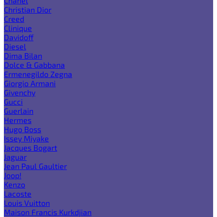
Chanel
Christian Dior
Creed
Clinique
Davidoff
Diesel
Dima Bilan
Dolce & Gabbana
Ermenegildo Zegna
Giorgio Armani
Givenchy
Gucci
Guerlain
Hermes
Hugo Boss
Issey Miyake
Jacques Bogart
Jaguar
Jean Paul Gaultier
Joop!
Kenzo
Lacoste
Louis Vuitton
Maison Francis Kurkdjian