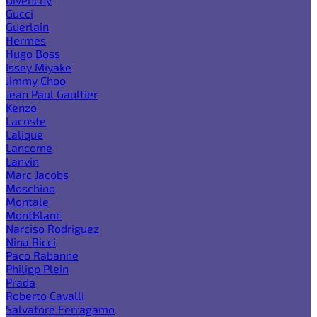
Gucci
Guerlain
Hermes
Hugo Boss
Issey Miyake
Jimmy Choo
Jean Paul Gaultier
Kenzo
Lacoste
Lalique
Lancome
Lanvin
Marc Jacobs
Moschino
Montale
MontBlanc
Narciso Rodriguez
Nina Ricci
Paco Rabanne
Philipp Plein
Prada
Roberto Cavalli
Salvatore Ferragamo