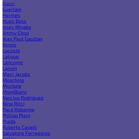
Gucci
Guerlain
Hermes
Hugo Boss
Issey Miyake
Jimmy Choo
Jean Paul Gaultier
Kenzo
Lacoste
Lalique
Lancome
Lanvin
Marc Jacobs
Moschino
Montale
MontBlanc
Narciso Rodriguez
Nina Ricci
Paco Rabanne
Philipp Plein
Prada
Roberto Cavalli
Salvatore Ferragamo
Sisley