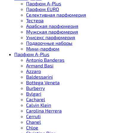
Парфюм A-Plus
Парфюм EURO
Селективная парфюмерия
Тестера
Арабская парфюмерия
Мужская парфюмерия
Унисекс парфюмерия
Подарочные наборы
Мини-парфюм
Парфюм A-Plus
Antonio Banderas
Armand Basi
Azzaro
Baldessarini
Bottega Veneta
Burberry
Bvlgari
Cacharel
Calvin Klein
Carolina Herrera
Cerruti
Chanel
Chloe