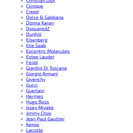
Christian Dior
Clinique
Creed
Dolce & Gabbana
Donna Karan
Dsquared2
Dunhill
Eisenberg
Elie Saab
Escentric Molecules
Estee Lauder
Fendi
Giardini Di Toscana
Giorgio Armani
Givenchy
Gucci
Guerlain
Hermes
Hugo Boss
Issey Miyake
Jimmy Choo
Jean Paul Gaultier
Kenzo
Lacoste