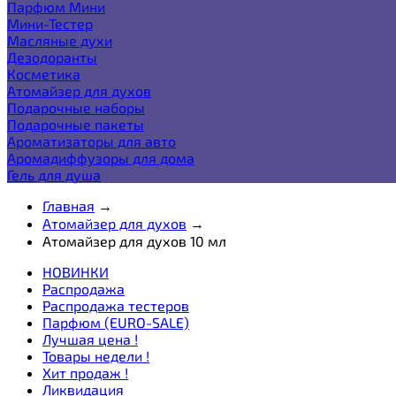
Парфюм Мини
Мини-Тестер
Масляные духи
Дезодоранты
Косметика
Атомайзер для духов
Подарочные наборы
Подарочные пакеты
Ароматизаторы для авто
Аромадиффузоры для дома
Гель для душа
Главная
→
Атомайзер для духов
→
Атомайзер для духов 10 мл
НОВИНКИ
Распродажа
Распродажа тестеров
Парфюм (EURO-SALE)
Лучшая цена !
Товары недели !
Хит продаж !
Ликвидация