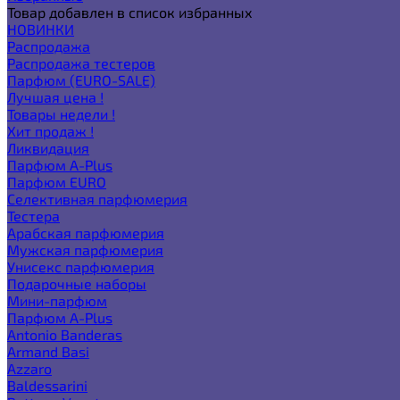
Товар добавлен в список избранных
НОВИНКИ
Распродажа
Распродажа тестеров
Парфюм (EURO-SALE)
Лучшая цена !
Товары недели !
Хит продаж !
Ликвидация
Парфюм A-Plus
Парфюм EURO
Селективная парфюмерия
Тестера
Арабская парфюмерия
Мужская парфюмерия
Унисекс парфюмерия
Подарочные наборы
Мини-парфюм
Парфюм A-Plus
Antonio Banderas
Armand Basi
Azzaro
Baldessarini