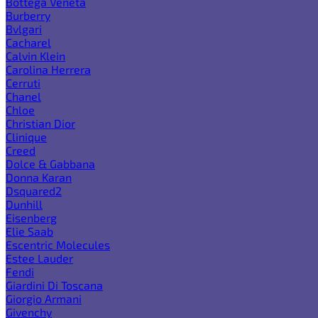
Bottega Veneta
Burberry
Bvlgari
Cacharel
Calvin Klein
Carolina Herrera
Cerruti
Chanel
Chloe
Christian Dior
Clinique
Creed
Dolce & Gabbana
Donna Karan
Dsquared2
Dunhill
Eisenberg
Elie Saab
Escentric Molecules
Estee Lauder
Fendi
Giardini Di Toscana
Giorgio Armani
Givenchy