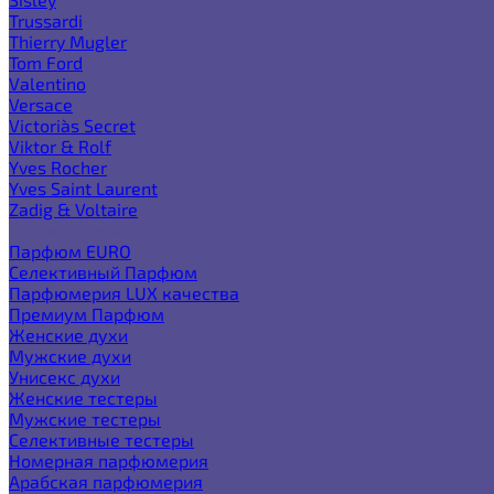
Trussardi
Thierry Mugler
Tom Ford
Valentino
Versace
Victoria`s Secret
Viktor & Rolf
Yves Rocher
Yves Saint Laurent
Zadig & Voltaire
Еще категории
Парфюм EURO
Селективный Парфюм
Парфюмерия LUX качества
Премиум Парфюм
Женские духи
Мужские духи
Унисекс духи
Женские тестеры
Мужские тестеры
Селективные тестеры
Номерная парфюмерия
Арабская парфюмерия