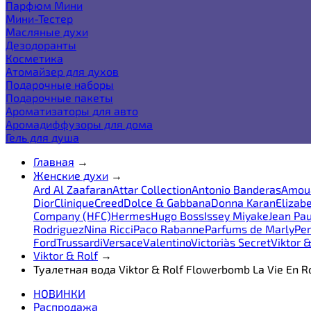
Парфюм Мини
Мини-Тестер
Масляные духи
Дезодоранты
Косметика
Атомайзер для духов
Подарочные наборы
Подарочные пакеты
Ароматизаторы для авто
Аромадиффузоры для дома
Гель для душа
Главная
→
Женские духи
→
Ard Al Zaafaran
Attar Collection
Antonio Banderas
Amou
Dior
Clinique
Creed
Dolce & Gabbana
Donna Karan
Elizab
Company (HFC)
Hermes
Hugo Boss
Issey Miyake
Jean Pau
Rodriguez
Nina Ricci
Paco Rabanne
Parfums de Marly
Pen
Ford
Trussardi
Versace
Valentino
Victoria`s Secret
Viktor &
Viktor & Rolf
→
Туалетная вода Viktor & Rolf Flowerbomb La Vie En R
НОВИНКИ
Распродажа