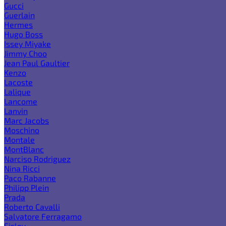
Gucci
Guerlain
Hermes
Hugo Boss
Issey Miyake
Jimmy Choo
Jean Paul Gaultier
Kenzo
Lacoste
Lalique
Lancome
Lanvin
Marc Jacobs
Moschino
Montale
MontBlanc
Narciso Rodriguez
Nina Ricci
Paco Rabanne
Philipp Plein
Prada
Roberto Cavalli
Salvatore Ferragamo
Sisley