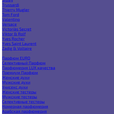
Trussardi
Thierry Mugler
Tom Ford
Valentino
Versace
Victoria`s Secret
Viktor & Rolf
Yves Rocher
Yves Saint Laurent
Zadig & Voltaire
Еще категории
Парфюм EURO
Селективный Парфюм
Парфюмерия LUX качества
Премиум Парфюм
Женские духи
Мужские духи
Унисекс духи
Женские тестеры
Мужские тестеры
Селективные тестеры
Номерная парфюмерия
Арабская парфюмерия