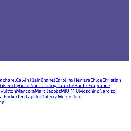
acharel
Calvin Klein
Chanel
Carolina Herrera
Chloe
Christian
Givenchy
Gucci
Guerlain
Guy Laroche
Haute Fragrance
 Vuitton
Mancera
Marc Jacobs
MIU MIU
Moschino
Narciso
ca Parker
Ted Lapidus
Thierry Mugler
Tom
me