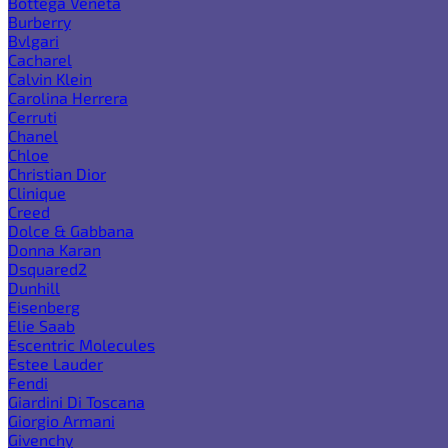
Bottega Veneta
Burberry
Bvlgari
Cacharel
Calvin Klein
Carolina Herrera
Cerruti
Chanel
Chloe
Christian Dior
Clinique
Creed
Dolce & Gabbana
Donna Karan
Dsquared2
Dunhill
Eisenberg
Elie Saab
Escentric Molecules
Estee Lauder
Fendi
Giardini Di Toscana
Giorgio Armani
Givenchy