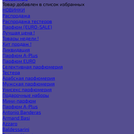
Товар добавлен в список избранных
НОВИНКИ
Распродажа
Распродажа тестеров
Парфюм (EURO-SALE)
Лучшая цена !
Товары недели !
Хит продаж !
Ликвидация
Парфюм A-Plus
Парфюм EURO
Селективная парфюмерия
Тестера
Арабская парфюмерия
Мужская парфюмерия
Унисекс парфюмерия
Подарочные наборы
Мини-парфюм
Парфюм A-Plus
Antonio Banderas
Armand Basi
Azzaro
Baldessarini