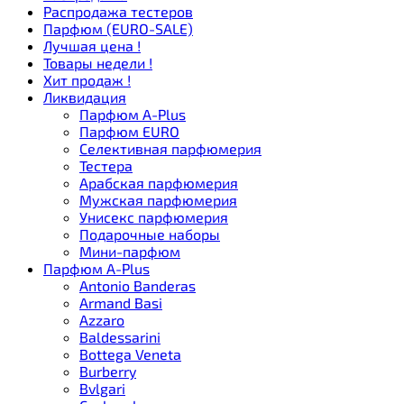
Распродажа тестеров
Парфюм (EURO-SALE)
Лучшая цена !
Товары недели !
Хит продаж !
Ликвидация
Парфюм A-Plus
Парфюм EURO
Селективная парфюмерия
Тестера
Арабская парфюмерия
Мужская парфюмерия
Унисекс парфюмерия
Подарочные наборы
Мини-парфюм
Парфюм A-Plus
Antonio Banderas
Armand Basi
Azzaro
Baldessarini
Bottega Veneta
Burberry
Bvlgari