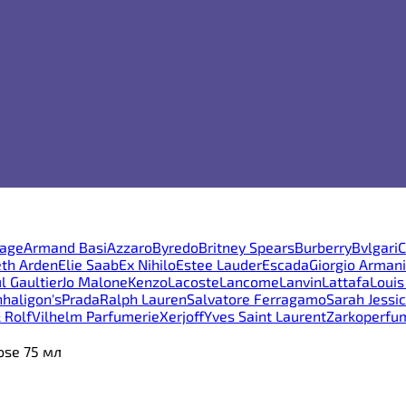
age
Armand Basi
Azzaro
Byredo
Britney Spears
Burberry
Bvlgari
C
eth Arden
Elie Saab
Ex Nihilo
Estee Lauder
Escada
Giorgio Armani
l Gaultier
Jo Malone
Kenzo
Lacoste
Lancome
Lanvin
Lattafa
Louis
haligon's
Prada
Ralph Lauren
Salvatore Ferragamo
Sarah Jessi
 Rolf
Vilhelm Parfumerie
Xerjoff
Yves Saint Laurent
Zarkoperfu
ose 75 мл