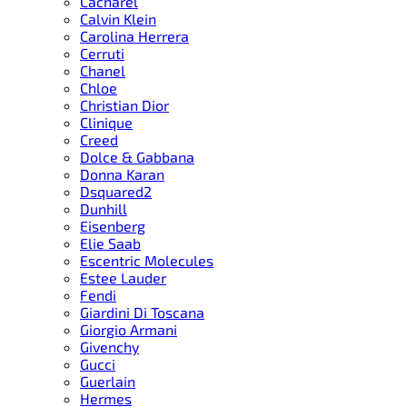
Cacharel
Calvin Klein
Carolina Herrera
Cerruti
Chanel
Chloe
Christian Dior
Clinique
Creed
Dolce & Gabbana
Donna Karan
Dsquared2
Dunhill
Eisenberg
Elie Saab
Escentric Molecules
Estee Lauder
Fendi
Giardini Di Toscana
Giorgio Armani
Givenchy
Gucci
Guerlain
Hermes