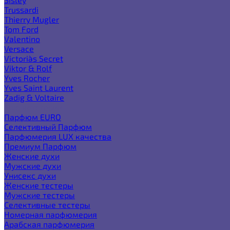
Trussardi
Thierry Mugler
Tom Ford
Valentino
Versace
Victoria`s Secret
Viktor & Rolf
Yves Rocher
Yves Saint Laurent
Zadig & Voltaire
Еще категории
Парфюм EURO
Селективный Парфюм
Парфюмерия LUX качества
Премиум Парфюм
Женские духи
Мужские духи
Унисекс духи
Женские тестеры
Мужские тестеры
Селективные тестеры
Номерная парфюмерия
Арабская парфюмерия