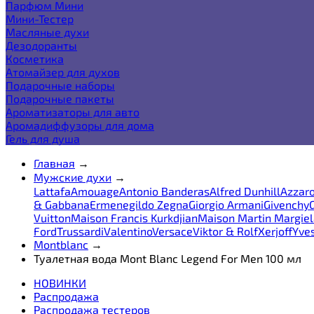
Парфюм Мини
Мини-Тестер
Масляные духи
Дезодоранты
Косметика
Атомайзер для духов
Подарочные наборы
Подарочные пакеты
Ароматизаторы для авто
Аромадиффузоры для дома
Гель для душа
Главная
→
Мужские духи
→
Lattafa
Amouage
Antonio Banderas
Alfred Dunhill
Azzar
& Gabbana
Ermenegildo Zegna
Giorgio Armani
Givenchy
Vuitton
Maison Francis Kurkdjian
Maison Martin Margie
Ford
Trussardi
Valentino
Versace
Viktor & Rolf
Xerjoff
Yves
Montblanc
→
Туалетная вода Mont Blanc Legend For Men 100 мл
НОВИНКИ
Распродажа
Распродажа тестеров