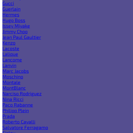
Gucci
Guerlain
Hermes
Hugo Boss
Issey Miyake
Jimmy Choo
Jean Paul Gaultier
Kenzo
Lacoste
Lalique
Lancome
Lanvin
Marc Jacobs
Moschino
Montale
MontBlanc
Narciso Rodriguez
Nina Ricci
Paco Rabanne
Philipp Plein
Prada
Roberto Cavalli
Salvatore Ferragamo
Sisley