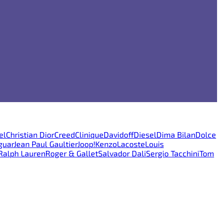
el
Christian Dior
Creed
Clinique
Davidoff
Diesel
Dima Bilan
Dolce
guar
Jean Paul Gaultier
Joop!
Kenzo
Lacoste
Louis
Ralph Lauren
Roger & Gallet
Salvador Dali
Sergio Tacchini
Tom