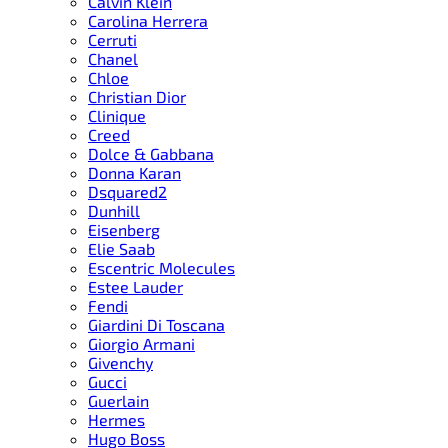
Calvin Klein
Carolina Herrera
Cerruti
Chanel
Chloe
Christian Dior
Clinique
Creed
Dolce & Gabbana
Donna Karan
Dsquared2
Dunhill
Eisenberg
Elie Saab
Escentric Molecules
Estee Lauder
Fendi
Giardini Di Toscana
Giorgio Armani
Givenchy
Gucci
Guerlain
Hermes
Hugo Boss