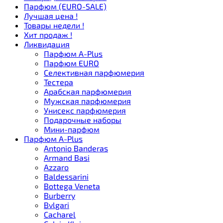
Парфюм (EURO-SALE)
Лучшая цена !
Товары недели !
Хит продаж !
Ликвидация
Парфюм A-Plus
Парфюм EURO
Селективная парфюмерия
Тестера
Арабская парфюмерия
Мужская парфюмерия
Унисекс парфюмерия
Подарочные наборы
Мини-парфюм
Парфюм A-Plus
Antonio Banderas
Armand Basi
Azzaro
Baldessarini
Bottega Veneta
Burberry
Bvlgari
Cacharel