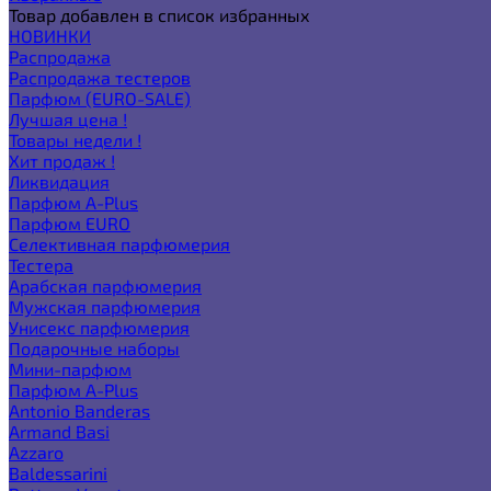
Товар добавлен в список избранных
НОВИНКИ
Распродажа
Распродажа тестеров
Парфюм (EURO-SALE)
Лучшая цена !
Товары недели !
Хит продаж !
Ликвидация
Парфюм A-Plus
Парфюм EURO
Селективная парфюмерия
Тестера
Арабская парфюмерия
Мужская парфюмерия
Унисекс парфюмерия
Подарочные наборы
Мини-парфюм
Парфюм A-Plus
Antonio Banderas
Armand Basi
Azzaro
Baldessarini