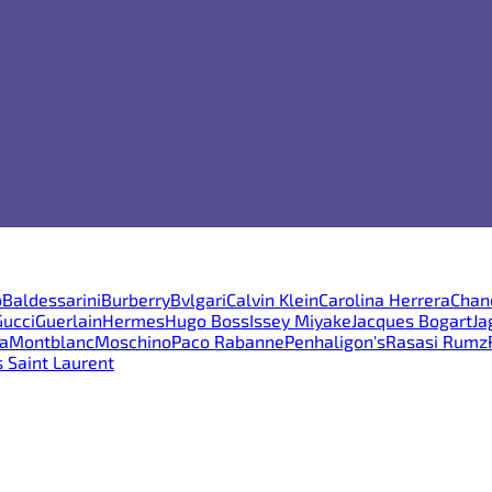
o
Baldessarini
Burberry
Bvlgari
Calvin Klein
Carolina Herrera
Chan
Gucci
Guerlain
Hermes
Hugo Boss
Issey Miyake
Jacques Bogart
Ja
la
Montblanc
Moschino
Paco Rabanne
Penhaligon's
Rasasi Rumz
 Saint Laurent