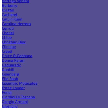
Bottega Veneta
Burberry
Bvlgari
Cacharel
Calvin Klein
Carolina Herrera
Cerruti
Chanel
Chloe
Christian Dior
Clinique
Creed
Dolce & Gabbana
Donna Karan
Dsquared2
Dunhill
Eisenberg
Elie Saab
Escentric Molecules
Estee Lauder
Fendi
Giardini Di Toscana
Giorgio Armani
Givenchy