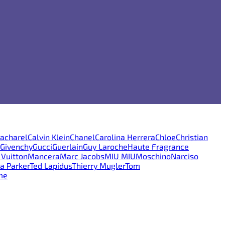
acharel
Calvin Klein
Chanel
Carolina Herrera
Chloe
Christian
Givenchy
Gucci
Guerlain
Guy Laroche
Haute Fragrance
 Vuitton
Mancera
Marc Jacobs
MIU MIU
Moschino
Narciso
ca Parker
Ted Lapidus
Thierry Mugler
Tom
me