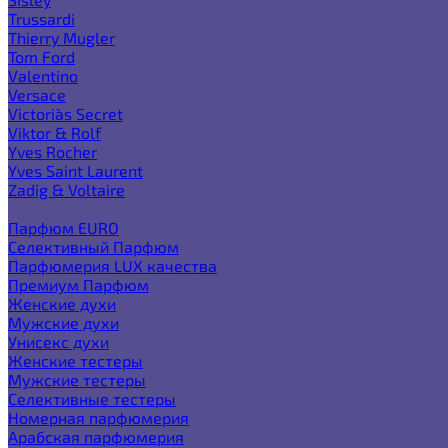
Trussardi
Thierry Mugler
Tom Ford
Valentino
Versace
Victoria`s Secret
Viktor & Rolf
Yves Rocher
Yves Saint Laurent
Zadig & Voltaire
Еще категории
Парфюм EURO
Селективный Парфюм
Парфюмерия LUX качества
Премиум Парфюм
Женские духи
Мужские духи
Унисекс духи
Женские тестеры
Мужские тестеры
Селективные тестеры
Номерная парфюмерия
Арабская парфюмерия