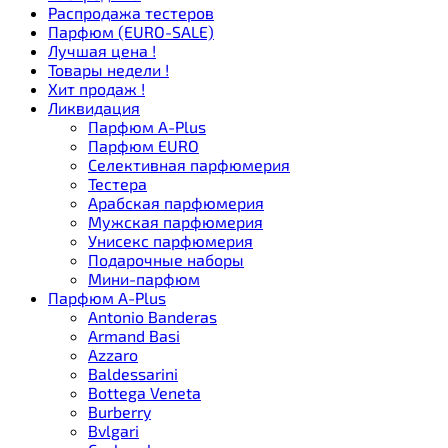
Распродажа тестеров
Парфюм (EURO-SALE)
Лучшая цена !
Товары недели !
Хит продаж !
Ликвидация
Парфюм A-Plus
Парфюм EURO
Селективная парфюмерия
Тестера
Арабская парфюмерия
Мужская парфюмерия
Унисекс парфюмерия
Подарочные наборы
Мини-парфюм
Парфюм A-Plus
Antonio Banderas
Armand Basi
Azzaro
Baldessarini
Bottega Veneta
Burberry
Bvlgari