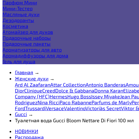
Парфюм Мини
Мини-Тестер
Масляные духи
Дезодоранты
Косметика
Атомайзер для духов
Подарочные наборы
Подарочные пакеты
Ароматизаторы для авто
Аромадиффузоры для дома
Гель для душа
Главная
→
Женские духи
→
Ard Al Zaafaran
Attar Collection
Antonio Banderas
Amou
Dior
Clinique
Creed
Dolce & Gabbana
Donna Karan
Elizab
Company (HFC)
Hermes
Hugo Boss
Issey Miyake
Jean Pau
Rodriguez
Nina Ricci
Paco Rabanne
Parfums de Marly
Pen
Ford
Trussardi
Versace
Valentino
Victoria`s Secret
Viktor &
Gucci
→
Туалетная вода Gucci Bloom Nettare Di Fiori 100 мл
НОВИНКИ
Распродажа