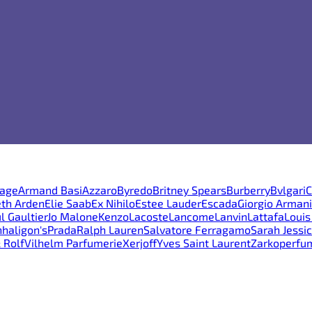
age
Armand Basi
Azzaro
Byredo
Britney Spears
Burberry
Bvlgari
C
eth Arden
Elie Saab
Ex Nihilo
Estee Lauder
Escada
Giorgio Armani
l Gaultier
Jo Malone
Kenzo
Lacoste
Lancome
Lanvin
Lattafa
Louis
haligon's
Prada
Ralph Lauren
Salvatore Ferragamo
Sarah Jessi
 Rolf
Vilhelm Parfumerie
Xerjoff
Yves Saint Laurent
Zarkoperfu