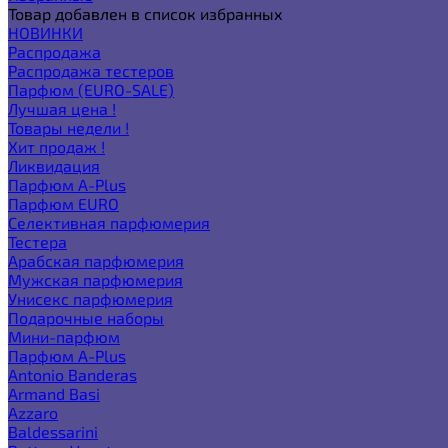
Товар добавлен в список избранных
НОВИНКИ
Распродажа
Распродажа тестеров
Парфюм (EURO-SALE)
Лучшая цена !
Товары недели !
Хит продаж !
Ликвидация
Парфюм A-Plus
Парфюм EURO
Селективная парфюмерия
Тестера
Арабская парфюмерия
Мужская парфюмерия
Унисекс парфюмерия
Подарочные наборы
Мини-парфюм
Парфюм A-Plus
Antonio Banderas
Armand Basi
Azzaro
Baldessarini