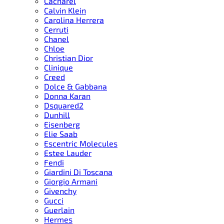
Cacharel
Calvin Klein
Carolina Herrera
Cerruti
Chanel
Chloe
Christian Dior
Clinique
Creed
Dolce & Gabbana
Donna Karan
Dsquared2
Dunhill
Eisenberg
Elie Saab
Escentric Molecules
Estee Lauder
Fendi
Giardini Di Toscana
Giorgio Armani
Givenchy
Gucci
Guerlain
Hermes