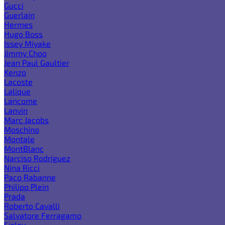
Gucci
Guerlain
Hermes
Hugo Boss
Issey Miyake
Jimmy Choo
Jean Paul Gaultier
Kenzo
Lacoste
Lalique
Lancome
Lanvin
Marc Jacobs
Moschino
Montale
MontBlanc
Narciso Rodriguez
Nina Ricci
Paco Rabanne
Philipp Plein
Prada
Roberto Cavalli
Salvatore Ferragamo
Sisley