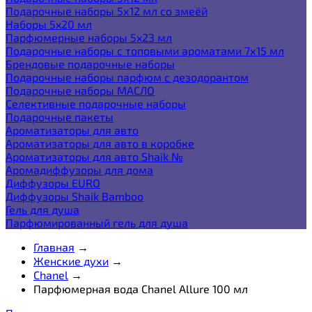
Подарочные наборы 5х12 мл со змеёй
Наборы 5x20 мл
Парфюмерные наборы 5x23 мл
Подарочные наборы с топовыми ароматами 7х15 мл
Брендовые подарочные наборы
Подарочные наборы парфюм с дезодорантом
Подарочные наборы МАСЛО
Селективные подарочные наборы
Подарочные пакеты
Ароматизаторы для авто
Ароматизаторы для авто в коробке
Ароматизаторы для авто Shaik №
Аромадиффузоры для дома
Диффузоры EURO
Диффузоры Shaik Bamboo
Гель для душа
Парфюмированный гель для душа
Главная
→
Женские духи
→
Chanel
→
Парфюмерная вода Chanel Allure 100 мл