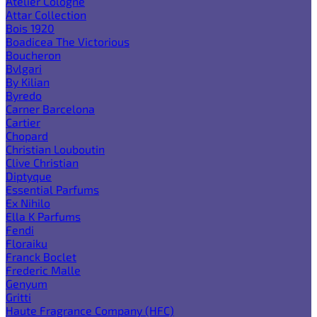
Atelier Cologne
Attar Collection
Bois 1920
Boadicea The Victorious
Boucheron
Bvlgari
By Kilian
Byredo
Carner Barcelona
Cartier
Chopard
Christian Louboutin
Clive Christian
Diptyque
Essential Parfums
Ex Nihilo
Ella K Parfums
Fendi
Floraiku
Franck Boclet
Frederic Malle
Genyum
Gritti
Haute Fragrance Company (HFC)