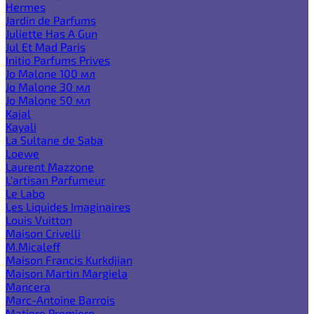
Hermes
Jardin de Parfums
Juliette Has A Gun
Jul Et Mad Paris
Initio Parfums Prives
Jo Malone 100 мл
Jo Malone 30 мл
Jo Malone 50 мл
Kajal
Kayali
La Sultane de Saba
Loewe
Laurent Mazzone
L'artisan Parfumeur
Le Labo
Les Liquides Imaginaires
Louis Vuitton
Maison Crivelli
M.Micaleff
Maison Francis Kurkdjian
Maison Martin Margiela
Mancera
Marc-Antoine Barrois
Matiere Premiere