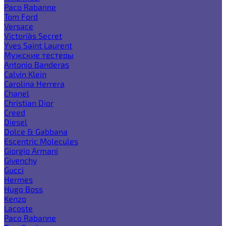
Paco Rabanne
Tom Ford
Versace
Victoria`s Secret
Yves Saint Laurent
Мужские тестеры
Antonio Banderas
Calvin Klein
Carolina Herrera
Chanel
Christian Dior
Creed
Diesel
Dolce & Gabbana
Escentric Molecules
Giorgio Armani
Givenchy
Gucci
Hermes
Hugo Boss
Kenzo
Lacoste
Paco Rabanne