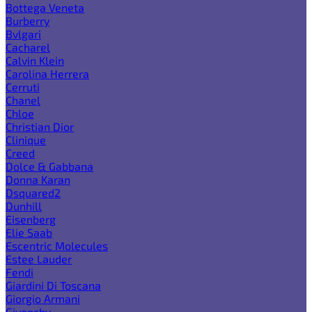
Bottega Veneta
Burberry
Bvlgari
Cacharel
Calvin Klein
Carolina Herrera
Cerruti
Chanel
Chloe
Christian Dior
Clinique
Creed
Dolce & Gabbana
Donna Karan
Dsquared2
Dunhill
Eisenberg
Elie Saab
Escentric Molecules
Estee Lauder
Fendi
Giardini Di Toscana
Giorgio Armani
Givenchy