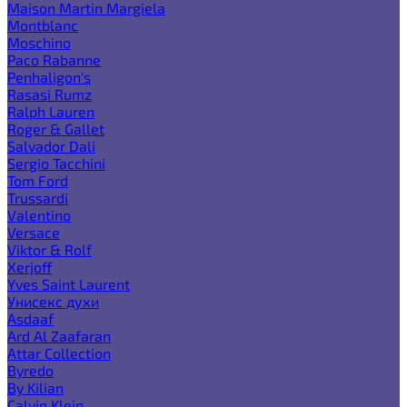
Maison Martin Margiela
Montblanc
Moschino
Paco Rabanne
Penhaligon's
Rasasi Rumz
Ralph Lauren
Roger & Gallet
Salvador Dali
Sergio Tacchini
Tom Ford
Trussardi
Valentino
Versace
Viktor & Rolf
Xerjoff
Yves Saint Laurent
Унисекс духи
Asdaaf
Ard Al Zaafaran
Attar Collection
Byredo
By Kilian
Calvin Klein