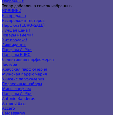
Избранные
Товар добавлен в список избранных
НОВИНКИ
Распродажа
Распродажа тестеров
Парфюм (EURO-SALE)
Лучшая цена !
Товары недели !
Хит продаж !
Ликвидация
Парфюм A-Plus
Парфюм EURO
Селективная парфюмерия
Тестера
Арабская парфюмерия
Мужская парфюмерия
Унисекс парфюмерия
Подарочные наборы
Мини-парфюм
Парфюм A-Plus
Antonio Banderas
Armand Basi
Azzaro
Baldessarini