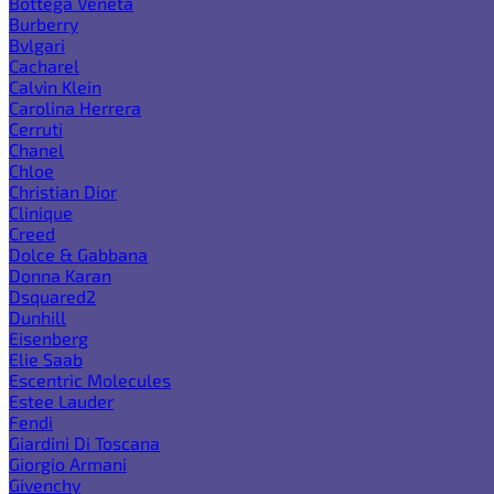
Bottega Veneta
Burberry
Bvlgari
Cacharel
Calvin Klein
Carolina Herrera
Cerruti
Chanel
Chloe
Christian Dior
Clinique
Creed
Dolce & Gabbana
Donna Karan
Dsquared2
Dunhill
Eisenberg
Elie Saab
Escentric Molecules
Estee Lauder
Fendi
Giardini Di Toscana
Giorgio Armani
Givenchy