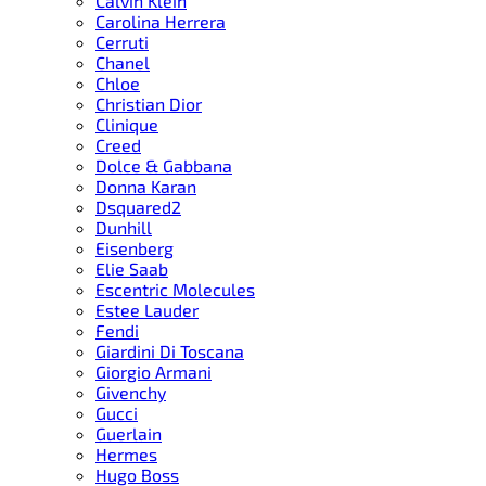
Calvin Klein
Carolina Herrera
Cerruti
Chanel
Chloe
Christian Dior
Clinique
Creed
Dolce & Gabbana
Donna Karan
Dsquared2
Dunhill
Eisenberg
Elie Saab
Escentric Molecules
Estee Lauder
Fendi
Giardini Di Toscana
Giorgio Armani
Givenchy
Gucci
Guerlain
Hermes
Hugo Boss