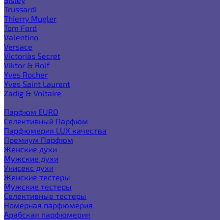
Trussardi
Thierry Mugler
Tom Ford
Valentino
Versace
Victoria`s Secret
Viktor & Rolf
Yves Rocher
Yves Saint Laurent
Zadig & Voltaire
Еще категории
Парфюм EURO
Селективный Парфюм
Парфюмерия LUX качества
Премиум Парфюм
Женские духи
Мужские духи
Унисекс духи
Женские тестеры
Мужские тестеры
Селективные тестеры
Номерная парфюмерия
Арабская парфюмерия