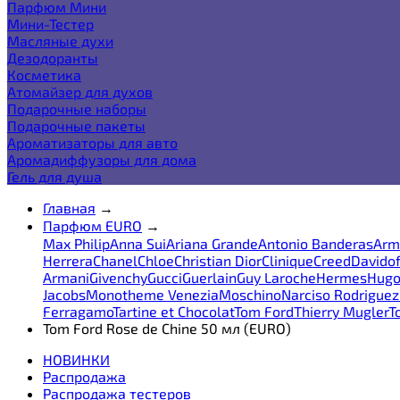
Парфюм Мини
Мини-Тестер
Масляные духи
Дезодоранты
Косметика
Атомайзер для духов
Подарочные наборы
Подарочные пакеты
Ароматизаторы для авто
Аромадиффузоры для дома
Гель для душа
Главная
→
Парфюм EURO
→
Max Philip
Anna Sui
Ariana Grande
Antonio Banderas
Arm
Herrera
Chanel
Chloe
Christian Dior
Clinique
Creed
Davidof
Armani
Givenchy
Gucci
Guerlain
Guy Laroche
Hermes
Hugo
Jacobs
Monotheme Venezia
Moschino
Narciso Rodriguez
Ferragamo
Tartine et Chocolat
Tom Ford
Thierry Mugler
T
Tom Ford Rose de Chine 50 мл (EURO)
НОВИНКИ
Распродажа
Распродажа тестеров