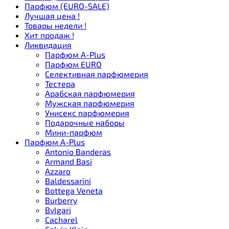
Парфюм (EURO-SALE)
Лучшая цена !
Товары недели !
Хит продаж !
Ликвидация
Парфюм A-Plus
Парфюм EURO
Селективная парфюмерия
Тестера
Арабская парфюмерия
Мужская парфюмерия
Унисекс парфюмерия
Подарочные наборы
Мини-парфюм
Парфюм A-Plus
Antonio Banderas
Armand Basi
Azzaro
Baldessarini
Bottega Veneta
Burberry
Bvlgari
Cacharel