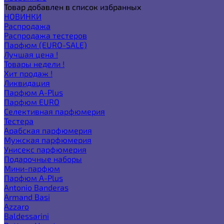
Товар добавлен в список избранных
НОВИНКИ
Распродажа
Распродажа тестеров
Парфюм (EURO-SALE)
Лучшая цена !
Товары недели !
Хит продаж !
Ликвидация
Парфюм A-Plus
Парфюм EURO
Селективная парфюмерия
Тестера
Арабская парфюмерия
Мужская парфюмерия
Унисекс парфюмерия
Подарочные наборы
Мини-парфюм
Парфюм A-Plus
Antonio Banderas
Armand Basi
Azzaro
Baldessarini