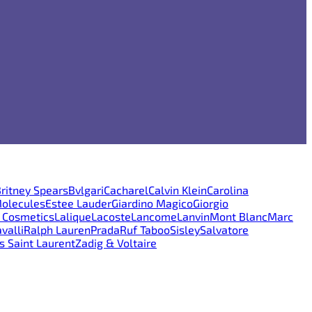
ritney Spears
Bvlgari
Cacharel
Calvin Klein
Carolina
Molecules
Estee Lauder
Giardino Magico
Giorgio
e Cosmetics
Lalique
Lacoste
Lancome
Lanvin
Mont Blanc
Marc
valli
Ralph Lauren
Prada
Ruf Taboo
Sisley
Salvatore
s Saint Laurent
Zadig & Voltaire