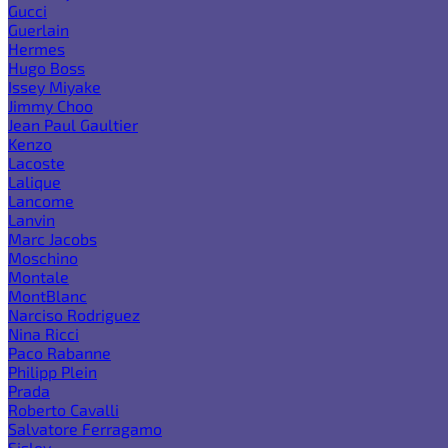
Gucci
Guerlain
Hermes
Hugo Boss
Issey Miyake
Jimmy Choo
Jean Paul Gaultier
Kenzo
Lacoste
Lalique
Lancome
Lanvin
Marc Jacobs
Moschino
Montale
MontBlanc
Narciso Rodriguez
Nina Ricci
Paco Rabanne
Philipp Plein
Prada
Roberto Cavalli
Salvatore Ferragamo
Sisley