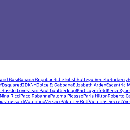
and Basi
Banana Republic
Billie Eilish
Bottega Veneta
Burberry
B
f
Dsquared2
DKNY
Dolce & Gabbana
Elizabeth Arden
Escentric 
 Boss
Jo Loves
Jean Paul Gaultier
Joop!
Karl Lagerfeld
Kenzo
Kyli
Nina Ricci
Paco Rabanne
Paloma Picasso
Paris Hilton
Roberto Ca
ous
Trussardi
Valentino
Versace
Viktor & Rolf
Victoria`s Secret
Yve