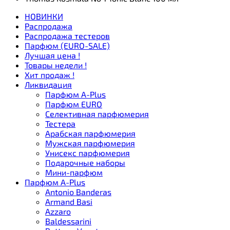
НОВИНКИ
Распродажа
Распродажа тестеров
Парфюм (EURO-SALE)
Лучшая цена !
Товары недели !
Хит продаж !
Ликвидация
Парфюм A-Plus
Парфюм EURO
Селективная парфюмерия
Тестера
Арабская парфюмерия
Мужская парфюмерия
Унисекс парфюмерия
Подарочные наборы
Мини-парфюм
Парфюм A-Plus
Antonio Banderas
Armand Basi
Azzaro
Baldessarini