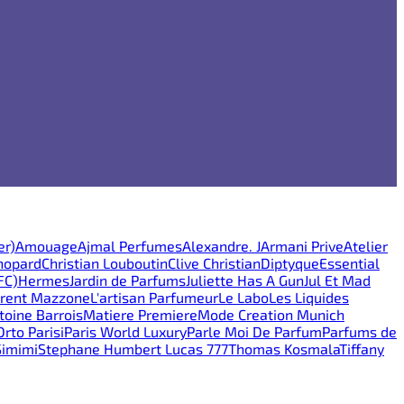
er)
Amouage
Ajmal Perfumes
Alexandre. J
Armani Prive
Atelier
hopard
Christian Louboutin
Clive Christian
Diptyque
Essential
FC)
Hermes
Jardin de Parfums
Juliette Has A Gun
Jul Et Mad
rent Mazzone
L'artisan Parfumeur
Le Labo
Les Liquides
oine Barrois
Matiere Premiere
Mode Creation Munich
Orto Parisi
Paris World Luxury
Parle Moi De Parfum
Parfums de
Simimi
Stephane Humbert Lucas 777
Thomas Kosmala
Tiffany