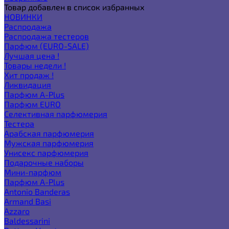
Товар добавлен в список избранных
НОВИНКИ
Распродажа
Распродажа тестеров
Парфюм (EURO-SALE)
Лучшая цена !
Товары недели !
Хит продаж !
Ликвидация
Парфюм A-Plus
Парфюм EURO
Селективная парфюмерия
Тестера
Арабская парфюмерия
Мужская парфюмерия
Унисекс парфюмерия
Подарочные наборы
Мини-парфюм
Парфюм A-Plus
Antonio Banderas
Armand Basi
Azzaro
Baldessarini