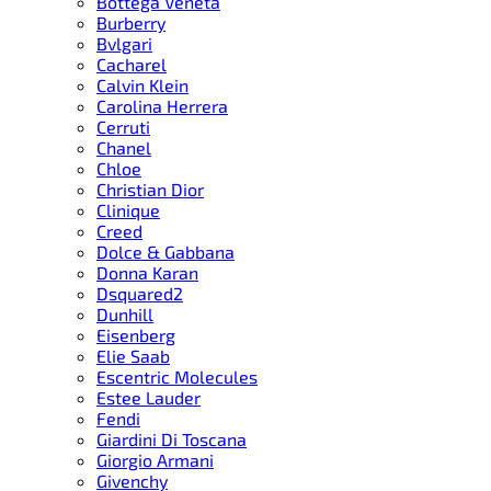
Bottega Veneta
Burberry
Bvlgari
Cacharel
Calvin Klein
Carolina Herrera
Cerruti
Chanel
Chloe
Christian Dior
Clinique
Creed
Dolce & Gabbana
Donna Karan
Dsquared2
Dunhill
Eisenberg
Elie Saab
Escentric Molecules
Estee Lauder
Fendi
Giardini Di Toscana
Giorgio Armani
Givenchy