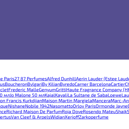
e Paris
27 87 Perfumes
Alfred Dunhill
Aerin Lauder (Estee Laud
ous
Boucheron
Bvlgari
By Kilian
Byredo
Carner Barcelona
Cartier
C
clet
Frederic Malle
Genyum
Gritti
Haute Fragrance Company (H
30 мл
Jo Malone 50 мл
Kajal
Kayali
La Sultane de Saba
Loewe
Lau
on Francis Kurkdjian
Maison Martin Margiela
Mancera
Marc-Ant
sque
Nishane
Nobile 1942
Nasomatto
Orlov Paris
Ormonde Jayne
nce
Richard Maison De Parfum
Roja Dove
Rosendo Mateu
Shaik
ertus
Van Cleef & Arpels
Widian
Xerjoff
Zarkoperfume