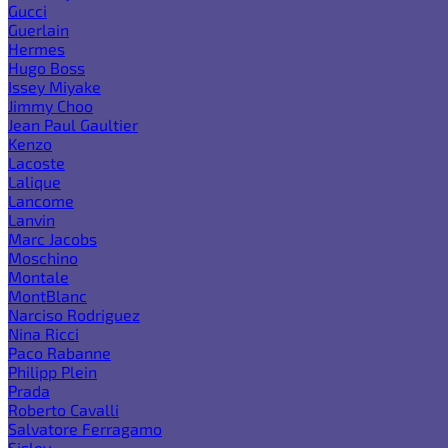
Gucci
Guerlain
Hermes
Hugo Boss
Issey Miyake
Jimmy Choo
Jean Paul Gaultier
Kenzo
Lacoste
Lalique
Lancome
Lanvin
Marc Jacobs
Moschino
Montale
MontBlanc
Narciso Rodriguez
Nina Ricci
Paco Rabanne
Philipp Plein
Prada
Roberto Cavalli
Salvatore Ferragamo
Sisley