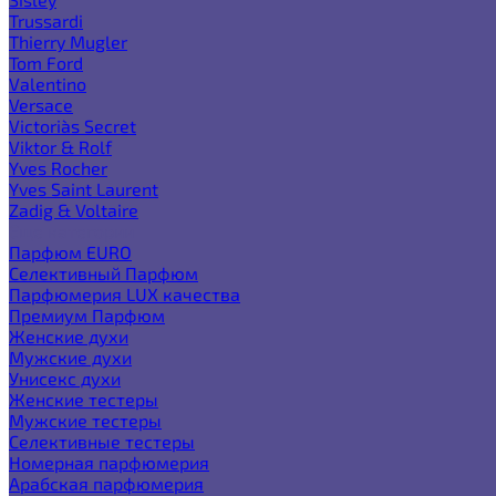
Trussardi
Thierry Mugler
Tom Ford
Valentino
Versace
Victoria`s Secret
Viktor & Rolf
Yves Rocher
Yves Saint Laurent
Zadig & Voltaire
Еще категории
Парфюм EURO
Селективный Парфюм
Парфюмерия LUX качества
Премиум Парфюм
Женские духи
Мужские духи
Унисекс духи
Женские тестеры
Мужские тестеры
Селективные тестеры
Номерная парфюмерия
Арабская парфюмерия