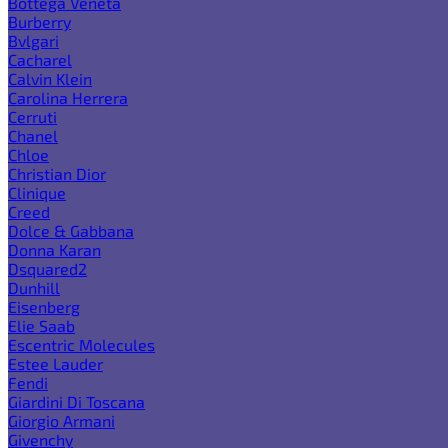
Bottega Veneta
Burberry
Bvlgari
Cacharel
Calvin Klein
Carolina Herrera
Cerruti
Chanel
Chloe
Christian Dior
Clinique
Creed
Dolce & Gabbana
Donna Karan
Dsquared2
Dunhill
Eisenberg
Elie Saab
Escentric Molecules
Estee Lauder
Fendi
Giardini Di Toscana
Giorgio Armani
Givenchy