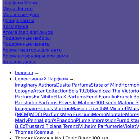
Парфюм Мини
Мини-Тестер
Масляные духи
Дезодоранты
Косметика
Атомайзер для духов
Подарочные наборы
Подарочные пакеты
Ароматизаторы для авто
Аромадиффузоры для дома
Гель для душа
Главная
→
Селективный Парфюм
→
Imaginary Authors
Dusita Parfums
State of Mind
Hormon
Cologne
Attar Collection
Bois 1920
Boadicea The Victori
Parfums
Ex Nihilo
Ella K Parfums
Fendi
Floraiku
Franck Bo
Paris
Initio Parfums Prives
Jo Malone 100 мл
Jo Malone 
Imaginaires
Louis Vuitton
Maison Crivelli
M.Micaleff
Mais
(MCM)
MDCI Parfums
Meo Fusciuni
Memo
Montale
More
Marly
Penhaligon's
Phaedon
Plume Impression
Puredista
& Co
Trussardi
Tiziana Terenzi
Vilhelm Parfumerie
Violet
V
Thomas Kosmala
→
Thomas Kosmala No 1 Tonic Blanc 100 мл