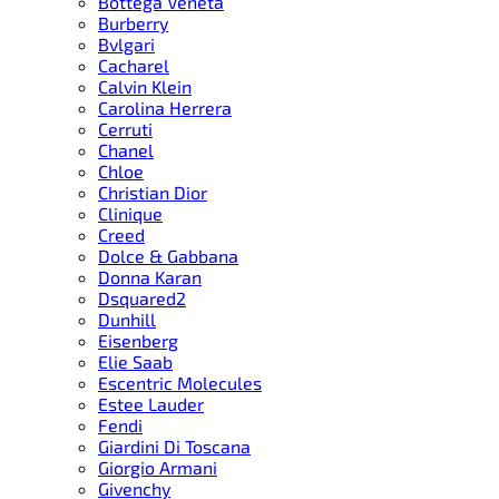
Bottega Veneta
Burberry
Bvlgari
Cacharel
Calvin Klein
Carolina Herrera
Cerruti
Chanel
Chloe
Christian Dior
Clinique
Creed
Dolce & Gabbana
Donna Karan
Dsquared2
Dunhill
Eisenberg
Elie Saab
Escentric Molecules
Estee Lauder
Fendi
Giardini Di Toscana
Giorgio Armani
Givenchy