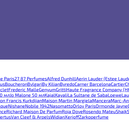
e Paris
27 87 Perfumes
Alfred Dunhill
Aerin Lauder (Estee Laud
ous
Boucheron
Bvlgari
By Kilian
Byredo
Carner Barcelona
Cartier
C
clet
Frederic Malle
Genyum
Gritti
Haute Fragrance Company (H
30 мл
Jo Malone 50 мл
Kajal
Kayali
La Sultane de Saba
Loewe
Lau
on Francis Kurkdjian
Maison Martin Margiela
Mancera
Marc-Ant
sque
Nishane
Nobile 1942
Nasomatto
Orlov Paris
Ormonde Jayne
nce
Richard Maison De Parfum
Roja Dove
Rosendo Mateu
Shaik
ertus
Van Cleef & Arpels
Widian
Xerjoff
Zarkoperfume