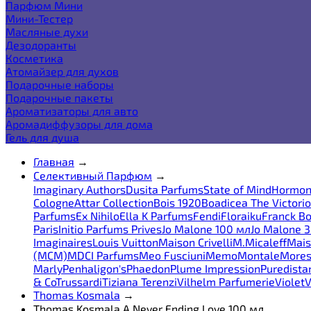
Парфюм Мини
Мини-Тестер
Масляные духи
Дезодоранты
Косметика
Атомайзер для духов
Подарочные наборы
Подарочные пакеты
Ароматизаторы для авто
Аромадиффузоры для дома
Гель для душа
Главная
→
Селективный Парфюм
→
Imaginary Authors
Dusita Parfums
State of Mind
Hormon
Cologne
Attar Collection
Bois 1920
Boadicea The Victori
Parfums
Ex Nihilo
Ella K Parfums
Fendi
Floraiku
Franck Bo
Paris
Initio Parfums Prives
Jo Malone 100 мл
Jo Malone 
Imaginaires
Louis Vuitton
Maison Crivelli
M.Micaleff
Mais
(MCM)
MDCI Parfums
Meo Fusciuni
Memo
Montale
More
Marly
Penhaligon's
Phaedon
Plume Impression
Puredista
& Co
Trussardi
Tiziana Terenzi
Vilhelm Parfumerie
Violet
V
Thomas Kosmala
→
Thomas Kosmala A Never Ending Love 100 мл