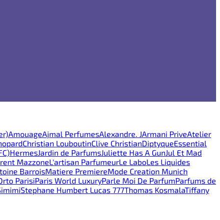
er)
Amouage
Ajmal Perfumes
Alexandre. J
Armani Prive
Atelier
hopard
Christian Louboutin
Clive Christian
Diptyque
Essential
FC)
Hermes
Jardin de Parfums
Juliette Has A Gun
Jul Et Mad
rent Mazzone
L'artisan Parfumeur
Le Labo
Les Liquides
oine Barrois
Matiere Premiere
Mode Creation Munich
Orto Parisi
Paris World Luxury
Parle Moi De Parfum
Parfums de
Simimi
Stephane Humbert Lucas 777
Thomas Kosmala
Tiffany