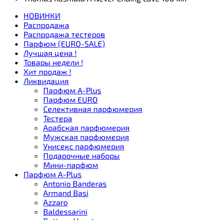
НОВИНКИ
Распродажа
Распродажа тестеров
Парфюм (EURO-SALE)
Лучшая цена !
Товары недели !
Хит продаж !
Ликвидация
Парфюм A-Plus
Парфюм EURO
Селективная парфюмерия
Тестера
Арабская парфюмерия
Мужская парфюмерия
Унисекс парфюмерия
Подарочные наборы
Мини-парфюм
Парфюм A-Plus
Antonio Banderas
Armand Basi
Azzaro
Baldessarini