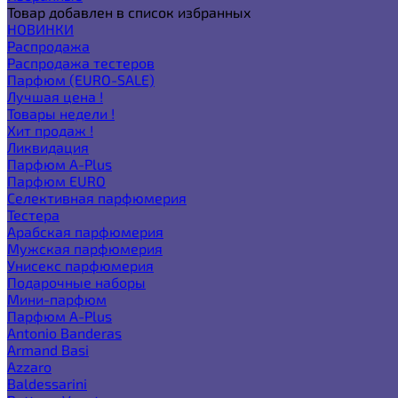
Товар добавлен в список избранных
НОВИНКИ
Распродажа
Распродажа тестеров
Парфюм (EURO-SALE)
Лучшая цена !
Товары недели !
Хит продаж !
Ликвидация
Парфюм A-Plus
Парфюм EURO
Селективная парфюмерия
Тестера
Арабская парфюмерия
Мужская парфюмерия
Унисекс парфюмерия
Подарочные наборы
Мини-парфюм
Парфюм A-Plus
Antonio Banderas
Armand Basi
Azzaro
Baldessarini