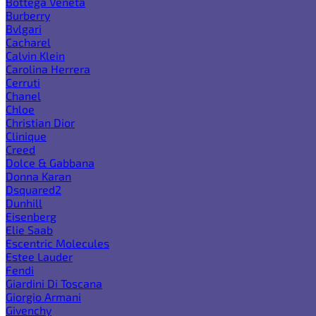
Bottega Veneta
Burberry
Bvlgari
Cacharel
Calvin Klein
Carolina Herrera
Cerruti
Chanel
Chloe
Christian Dior
Clinique
Creed
Dolce & Gabbana
Donna Karan
Dsquared2
Dunhill
Eisenberg
Elie Saab
Escentric Molecules
Estee Lauder
Fendi
Giardini Di Toscana
Giorgio Armani
Givenchy