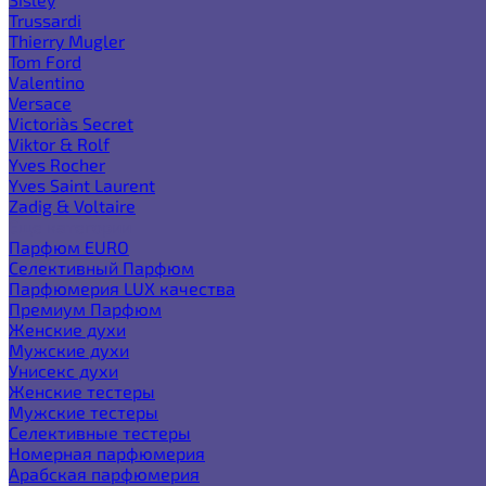
Trussardi
Thierry Mugler
Tom Ford
Valentino
Versace
Victoria`s Secret
Viktor & Rolf
Yves Rocher
Yves Saint Laurent
Zadig & Voltaire
Еще категории
Парфюм EURO
Селективный Парфюм
Парфюмерия LUX качества
Премиум Парфюм
Женские духи
Мужские духи
Унисекс духи
Женские тестеры
Мужские тестеры
Селективные тестеры
Номерная парфюмерия
Арабская парфюмерия