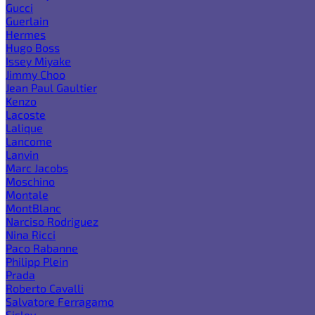
Gucci
Guerlain
Hermes
Hugo Boss
Issey Miyake
Jimmy Choo
Jean Paul Gaultier
Kenzo
Lacoste
Lalique
Lancome
Lanvin
Marc Jacobs
Moschino
Montale
MontBlanc
Narciso Rodriguez
Nina Ricci
Paco Rabanne
Philipp Plein
Prada
Roberto Cavalli
Salvatore Ferragamo
Sisley