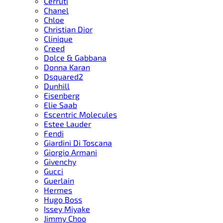
Cerruti
Chanel
Chloe
Christian Dior
Clinique
Creed
Dolce & Gabbana
Donna Karan
Dsquared2
Dunhill
Eisenberg
Elie Saab
Escentric Molecules
Estee Lauder
Fendi
Giardini Di Toscana
Giorgio Armani
Givenchy
Gucci
Guerlain
Hermes
Hugo Boss
Issey Miyake
Jimmy Choo