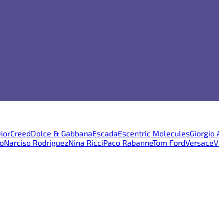
ior
Creed
Dolce & Gabbana
Escada
Escentric Molecules
Giorgio
o
Narciso Rodriguez
Nina Ricci
Paco Rabanne
Tom Ford
Versace
V