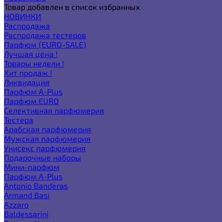
Товар добавлен в список избранных
НОВИНКИ
Распродажа
Распродажа тестеров
Парфюм (EURO-SALE)
Лучшая цена !
Товары недели !
Хит продаж !
Ликвидация
Парфюм A-Plus
Парфюм EURO
Селективная парфюмерия
Тестера
Арабская парфюмерия
Мужская парфюмерия
Унисекс парфюмерия
Подарочные наборы
Мини-парфюм
Парфюм A-Plus
Antonio Banderas
Armand Basi
Azzaro
Baldessarini