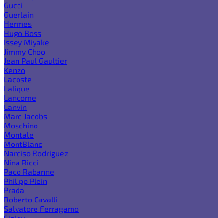
Gucci
Guerlain
Hermes
Hugo Boss
Issey Miyake
Jimmy Choo
Jean Paul Gaultier
Kenzo
Lacoste
Lalique
Lancome
Lanvin
Marc Jacobs
Moschino
Montale
MontBlanc
Narciso Rodriguez
Nina Ricci
Paco Rabanne
Philipp Plein
Prada
Roberto Cavalli
Salvatore Ferragamo
Sisley