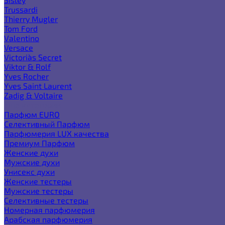
Trussardi
Thierry Mugler
Tom Ford
Valentino
Versace
Victoria`s Secret
Viktor & Rolf
Yves Rocher
Yves Saint Laurent
Zadig & Voltaire
Еще категории
Парфюм EURO
Селективный Парфюм
Парфюмерия LUX качества
Премиум Парфюм
Женские духи
Мужские духи
Унисекс духи
Женские тестеры
Мужские тестеры
Селективные тестеры
Номерная парфюмерия
Арабская парфюмерия