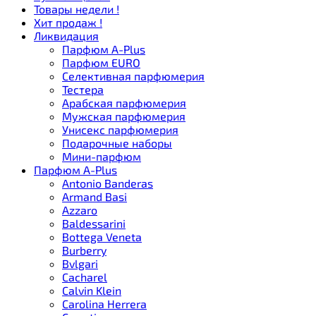
Товары недели !
Хит продаж !
Ликвидация
Парфюм A-Plus
Парфюм EURO
Селективная парфюмерия
Тестера
Арабская парфюмерия
Мужская парфюмерия
Унисекс парфюмерия
Подарочные наборы
Мини-парфюм
Парфюм A-Plus
Antonio Banderas
Armand Basi
Azzaro
Baldessarini
Bottega Veneta
Burberry
Bvlgari
Cacharel
Calvin Klein
Carolina Herrera