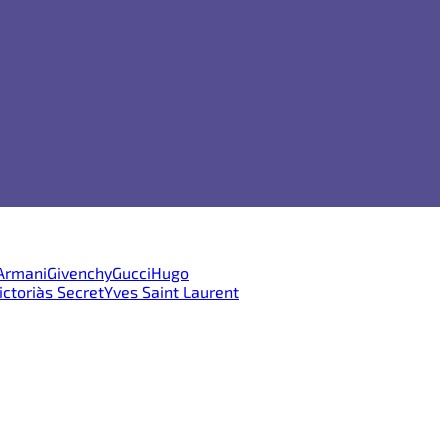
 Armani
Givenchy
Gucci
Hugo
ictoria`s Secret
Yves Saint Laurent