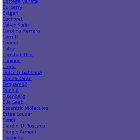
Bottega Veneta
Burberry
Bvlgari
Cacharel
Calvin Klein
Carolina Herrera
Cerruti
Chanel
Chloe
Christian Dior
Clinique
Creed
Dolce & Gabbana
Donna Karan
Dsquared2
Dunhill
Eisenberg
Elie Saab
Escentric Molecules
Estee Lauder
Fendi
Giardini Di Toscana
Giorgio Armani
Givenchy