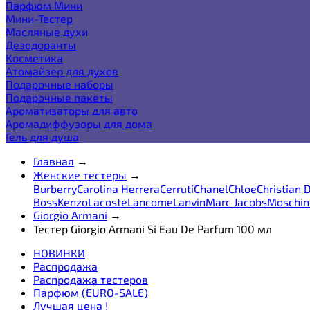
Парфюм Мини
Мини-Тестер
Масляные духи
Дезодоранты
Косметика
Атомайзер для духов
Подарочные наборы
Подарочные пакеты
Ароматизаторы для авто
Аромадиффузоры для дома
Гель для душа
Главная
→
Женские тестеры
→
Burberry
Carolina Herrera
Cerruti
Chanel
Chloe
Christian D
Boss
Kenzo
Lacoste
Lancome
Lanvin
Marc Jacobs
Moschin
Giorgio Armani
→
Тестер Giorgio Armani Si Eau De Parfum 100 мл
НОВИНКИ
Распродажа
Распродажа тестеров
Парфюм (EURO-SALE)
Лучшая цена !