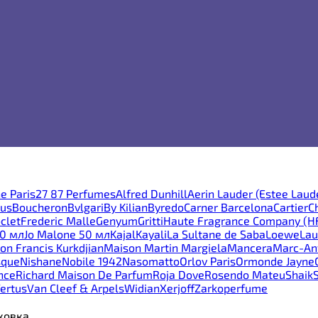
e Paris
27 87 Perfumes
Alfred Dunhill
Aerin Lauder (Estee Laud
ous
Boucheron
Bvlgari
By Kilian
Byredo
Carner Barcelona
Cartier
C
clet
Frederic Malle
Genyum
Gritti
Haute Fragrance Company (H
30 мл
Jo Malone 50 мл
Kajal
Kayali
La Sultane de Saba
Loewe
Lau
on Francis Kurkdjian
Maison Martin Margiela
Mancera
Marc-Ant
sque
Nishane
Nobile 1942
Nasomatto
Orlov Paris
Ormonde Jayne
nce
Richard Maison De Parfum
Roja Dove
Rosendo Mateu
Shaik
ertus
Van Cleef & Arpels
Widian
Xerjoff
Zarkoperfume
аковка