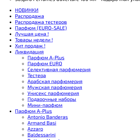
НОВИНКИ
Распродажа
Распродажа тестеров
Парфюм (EURO-SALE)
Лучшая цена !
Товары недели !
Хит продаж !
Ликвидация
Парфюм A-Plus
Парфюм EURO
Селективная парфюмерия
Тестера
Арабская парфюмерия
Мужская парфюмерия
Унисекс парфюмерия
Подарочные наборы
Мини-парфюм
Парфюм A-Plus
Antonio Banderas
Armand Basi
Azzaro
Baldessarini