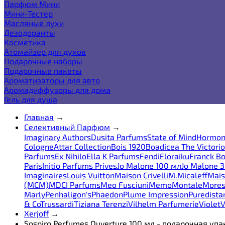
Парфюм Мини
Мини-Тестер
Масляные духи
Дезодоранты
Косметика
Атомайзер для духов
Подарочные наборы
Подарочные пакеты
Ароматизаторы для авто
Аромадиффузоры для дома
Гель для душа
Главная
→
Селективный Парфюм
→
Imaginary Authors
Dusita Parfums
State of Mind
Hormon
Cologne
Attar Collection
Bois 1920
Boadicea The Victori
Parfums
Ex Nihilo
Ella K Parfums
Fendi
Floraiku
Franck Bo
Paris
Initio Parfums Prives
Jo Malone 100 мл
Jo Malone 
Imaginaires
Louis Vuitton
Maison Crivelli
M.Micaleff
Mais
(MCM)
MDCI Parfums
Meo Fusciuni
Memo
Montale
More
Marly
Penhaligon's
Phaedon
Plume Impression
Puredista
& Co
Trussardi
Tiziana Terenzi
Vilhelm Parfumerie
Violet
V
Xerjoff
→
Sospiro Perfumes Ouverture 100 мл - подарочная уп