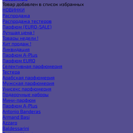
Товар добавлен в список избранных
НОВИНКИ
Распродажа
Распродажа тестеров
Парфюм (EURO-SALE)
Лучшая цена !
Товары недели !
Хит продаж !
Ликвидация
Парфюм A-Plus
Парфюм EURO
Селективная парфюмерия
Тестера
Арабская парфюмерия
Мужская парфюмерия
Унисекс парфюмерия
Подарочные наборы
Мини-парфюм
Парфюм A-Plus
Antonio Banderas
Armand Basi
Azzaro
Baldessarini