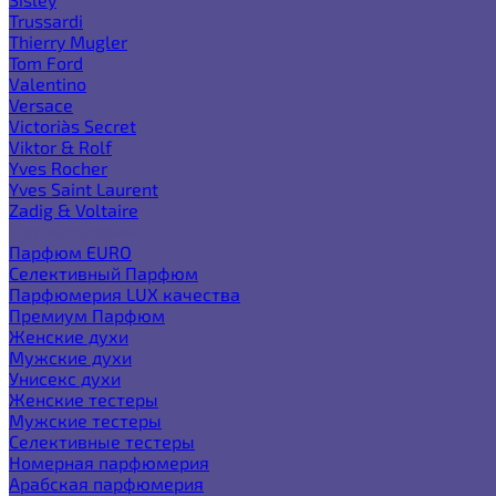
Trussardi
Thierry Mugler
Tom Ford
Valentino
Versace
Victoria`s Secret
Viktor & Rolf
Yves Rocher
Yves Saint Laurent
Zadig & Voltaire
Еще категории
Парфюм EURO
Селективный Парфюм
Парфюмерия LUX качества
Премиум Парфюм
Женские духи
Мужские духи
Унисекс духи
Женские тестеры
Мужские тестеры
Селективные тестеры
Номерная парфюмерия
Арабская парфюмерия