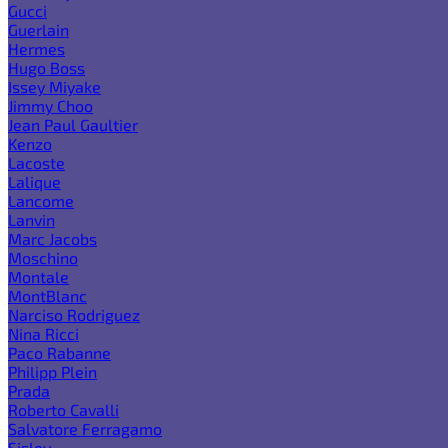
Gucci
Guerlain
Hermes
Hugo Boss
Issey Miyake
Jimmy Choo
Jean Paul Gaultier
Kenzo
Lacoste
Lalique
Lancome
Lanvin
Marc Jacobs
Moschino
Montale
MontBlanc
Narciso Rodriguez
Nina Ricci
Paco Rabanne
Philipp Plein
Prada
Roberto Cavalli
Salvatore Ferragamo
Sisley