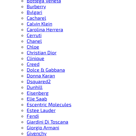
Bottega Veneta
Burberry
Bvlgari
Cacharel
Calvin Klein
Carolina Herrera
Cerruti
Chanel
Chloe
Christian Dior
Clinique
Creed
Dolce & Gabbana
Donna Karan
Dsquared2
Dunhill
Eisenberg
Elie Saab
Escentric Molecules
Estee Lauder
Fendi
Giardini Di Toscana
Giorgio Armani
Givenchy