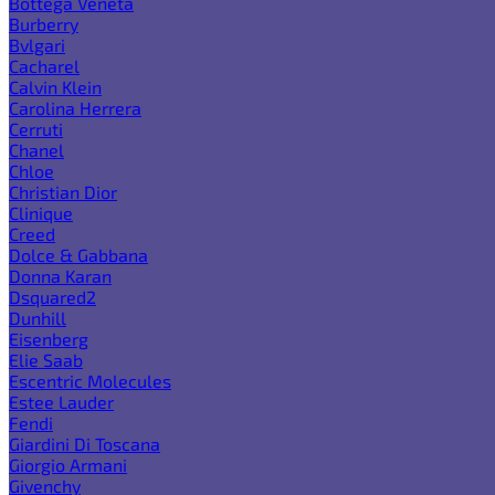
Bottega Veneta
Burberry
Bvlgari
Cacharel
Calvin Klein
Carolina Herrera
Cerruti
Chanel
Chloe
Christian Dior
Clinique
Creed
Dolce & Gabbana
Donna Karan
Dsquared2
Dunhill
Eisenberg
Elie Saab
Escentric Molecules
Estee Lauder
Fendi
Giardini Di Toscana
Giorgio Armani
Givenchy