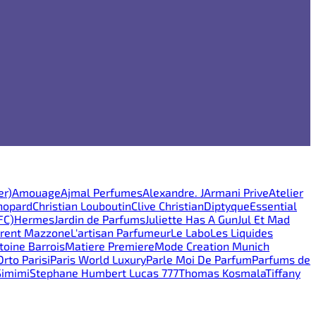
er)
Amouage
Ajmal Perfumes
Alexandre. J
Armani Prive
Atelier
hopard
Christian Louboutin
Clive Christian
Diptyque
Essential
FC)
Hermes
Jardin de Parfums
Juliette Has A Gun
Jul Et Mad
rent Mazzone
L'artisan Parfumeur
Le Labo
Les Liquides
oine Barrois
Matiere Premiere
Mode Creation Munich
Orto Parisi
Paris World Luxury
Parle Moi De Parfum
Parfums de
Simimi
Stephane Humbert Lucas 777
Thomas Kosmala
Tiffany