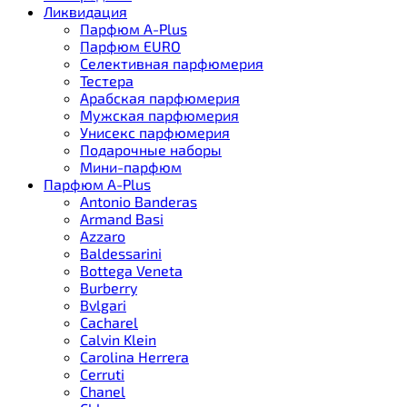
Ликвидация
Парфюм A-Plus
Парфюм EURO
Селективная парфюмерия
Тестера
Арабская парфюмерия
Мужская парфюмерия
Унисекс парфюмерия
Подарочные наборы
Мини-парфюм
Парфюм A-Plus
Antonio Banderas
Armand Basi
Azzaro
Baldessarini
Bottega Veneta
Burberry
Bvlgari
Cacharel
Calvin Klein
Carolina Herrera
Cerruti
Chanel