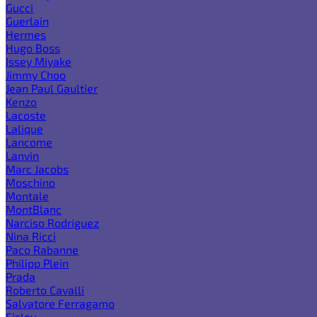
Gucci
Guerlain
Hermes
Hugo Boss
Issey Miyake
Jimmy Choo
Jean Paul Gaultier
Kenzo
Lacoste
Lalique
Lancome
Lanvin
Marc Jacobs
Moschino
Montale
MontBlanc
Narciso Rodriguez
Nina Ricci
Paco Rabanne
Philipp Plein
Prada
Roberto Cavalli
Salvatore Ferragamo
Sisley