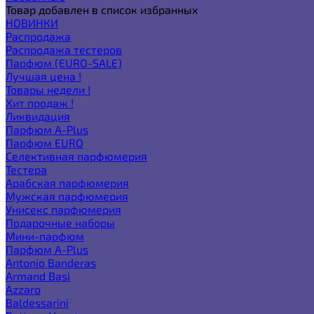
Товар добавлен в список избранных
НОВИНКИ
Распродажа
Распродажа тестеров
Парфюм (EURO-SALE)
Лучшая цена !
Товары недели !
Хит продаж !
Ликвидация
Парфюм A-Plus
Парфюм EURO
Селективная парфюмерия
Тестера
Арабская парфюмерия
Мужская парфюмерия
Унисекс парфюмерия
Подарочные наборы
Мини-парфюм
Парфюм A-Plus
Antonio Banderas
Armand Basi
Azzaro
Baldessarini