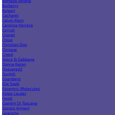
Bottega Veneta
Burberry
Bvlgari
Cacharel
Calvin Klein
Carolina Herrera
Cerruti
Chanel
Chloe
Christian Dior
Clinique
Creed
Dolce & Gabbana
Donna Karan
Dsquared2
Dunhill
Eisenberg
Elie Saab
Escentric Molecules
Estee Lauder
Fendi
Giardini Di Toscana
Giorgio Armani
Givenchy