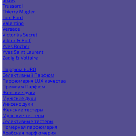
Trussardi
Thierry Mugler
Tom Ford
Valentino
Versace
Victoria`s Secret
Viktor & Rolf
Yves Rocher
Yves Saint Laurent
Zadig & Voltaire
Еще категории
Парфюм EURO
Селективный Парфюм
Парфюмерия LUX качества
Премиум Парфюм
Женские духи
Мужские духи
Унисекс духи
Женские тестеры
Мужские тестеры
Селективные тестеры
Номерная парфюмерия
Арабская парфюмерия