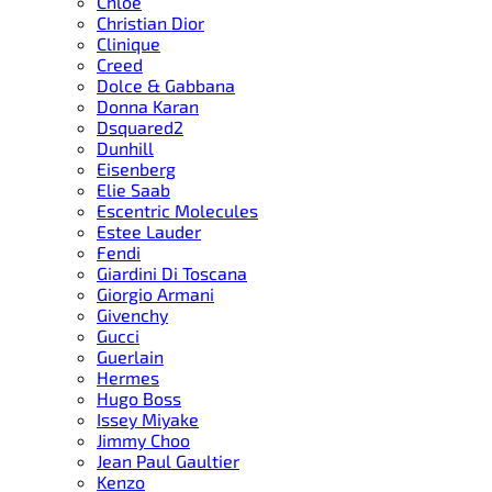
Chloe
Christian Dior
Clinique
Creed
Dolce & Gabbana
Donna Karan
Dsquared2
Dunhill
Eisenberg
Elie Saab
Escentric Molecules
Estee Lauder
Fendi
Giardini Di Toscana
Giorgio Armani
Givenchy
Gucci
Guerlain
Hermes
Hugo Boss
Issey Miyake
Jimmy Choo
Jean Paul Gaultier
Kenzo