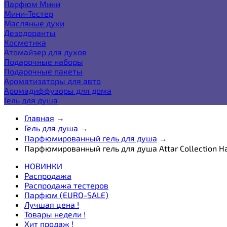
Парфюм Мини
Мини-Тестер
Масляные духи
Дезодоранты
Косметика
Атомайзер для духов
Подарочные наборы
Подарочные пакеты
Ароматизаторы для авто
Аромадиффузоры для дома
Гель для душа
Главная
→
Гель для душа
→
Парфюмированный гель для душа
→
Парфюмированный гель для душа Attar Collection Ha
НОВИНКИ
Распродажа
Распродажа тестеров
Парфюм (EURO-SALE)
Лучшая цена !
Товары недели !
Хит продаж !