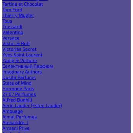
Tartine et Chocolat
Tom Ford
Thierry Mugler
Tous
Trussardi
Valentino
Versace
Viktor & Rolf
Victoria`s Secret
Yves Saint Laurent
Zadig & Voltaire
Селективный Парфюм
Imaginary Authors
Dusita Parfums
State of Mind
Hormone Paris
27 87 Perfumes
Alfred Dunhill
Aerin Lauder (Estee Lauder)
Amouage
Ajmal Perfumes
Alexandre. J
Armani Prive