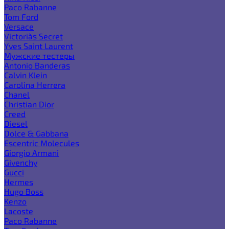
Paco Rabanne
Tom Ford
Versace
Victoria`s Secret
Yves Saint Laurent
Мужские тестеры
Antonio Banderas
Calvin Klein
Carolina Herrera
Chanel
Christian Dior
Creed
Diesel
Dolce & Gabbana
Escentric Molecules
Giorgio Armani
Givenchy
Gucci
Hermes
Hugo Boss
Kenzo
Lacoste
Paco Rabanne