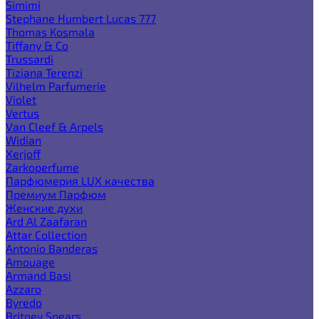
Simimi
Stephane Humbert Lucas 777
Thomas Kosmala
Tiffany & Co
Trussardi
Tiziana Terenzi
Vilhelm Parfumerie
Violet
Vertus
Van Cleef & Arpels
Widian
Xerjoff
Zarkoperfume
Парфюмерия LUX качества
Премиум Парфюм
Женские духи
Ard Al Zaafaran
Attar Collection
Antonio Banderas
Amouage
Armand Basi
Azzaro
Byredo
Britney Spears