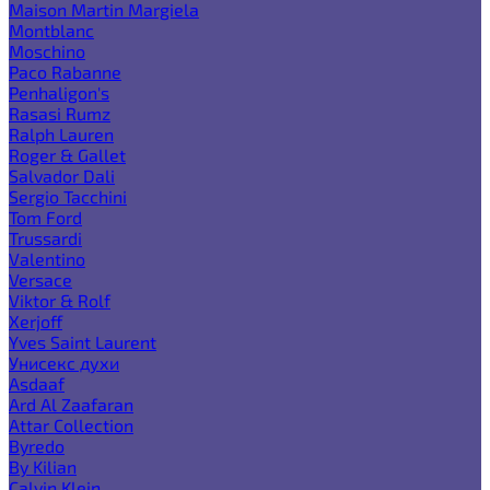
Maison Martin Margiela
Montblanc
Moschino
Paco Rabanne
Penhaligon's
Rasasi Rumz
Ralph Lauren
Roger & Gallet
Salvador Dali
Sergio Tacchini
Tom Ford
Trussardi
Valentino
Versace
Viktor & Rolf
Xerjoff
Yves Saint Laurent
Унисекс духи
Asdaaf
Ard Al Zaafaran
Attar Collection
Byredo
By Kilian
Calvin Klein