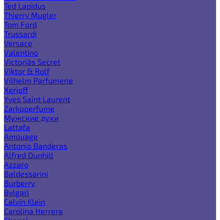
Ted Lapidus
Thierry Mugler
Tom Ford
Trussardi
Versace
Valentino
Victoria`s Secret
Viktor & Rolf
Vilhelm Parfumerie
Xerjoff
Yves Saint Laurent
Zarkoperfume
Мужские духи
Lattafa
Amouage
Antonio Banderas
Alfred Dunhill
Azzaro
Baldessarini
Burberry
Bvlgari
Calvin Klein
Carolina Herrera