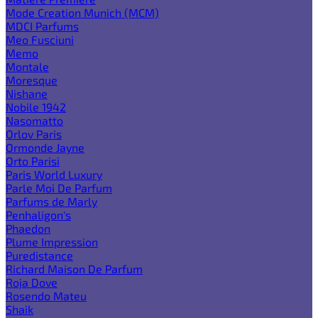
Mode Creation Munich (MCM)
MDCI Parfums
Meo Fusciuni
Memo
Montale
Moresque
Nishane
Nobile 1942
Nasomatto
Orlov Paris
Ormonde Jayne
Orto Parisi
Paris World Luxury
Parle Moi De Parfum
Parfums de Marly
Penhaligon's
Phaedon
Plume Impression
Puredistance
Richard Maison De Parfum
Roja Dove
Rosendo Mateu
Shaik