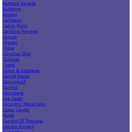
Bottega Veneta
Burberry
Bvlgari
Cacharel
Calvin Klein
Carolina Herrera
Cerruti
Chanel
Chloe
Christian Dior
Clinique
Creed
Dolce & Gabbana
Donna Karan
Dsquared2
Dunhill
Eisenberg
Elie Saab
Escentric Molecules
Estee Lauder
Fendi
Giardini Di Toscana
Giorgio Armani
Givenchy