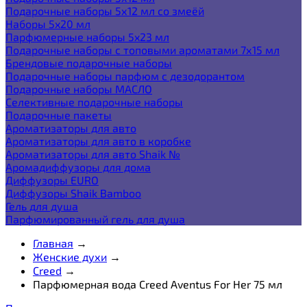
Подарочные наборы 5х12 мл со змеёй
Наборы 5x20 мл
Парфюмерные наборы 5x23 мл
Подарочные наборы с топовыми ароматами 7х15 мл
Брендовые подарочные наборы
Подарочные наборы парфюм с дезодорантом
Подарочные наборы МАСЛО
Селективные подарочные наборы
Подарочные пакеты
Ароматизаторы для авто
Ароматизаторы для авто в коробке
Ароматизаторы для авто Shaik №
Аромадиффузоры для дома
Диффузоры EURO
Диффузоры Shaik Bamboo
Гель для душа
Парфюмированный гель для душа
Главная
→
Женские духи
→
Creed
→
Парфюмерная вода Creed Aventus For Her 75 мл