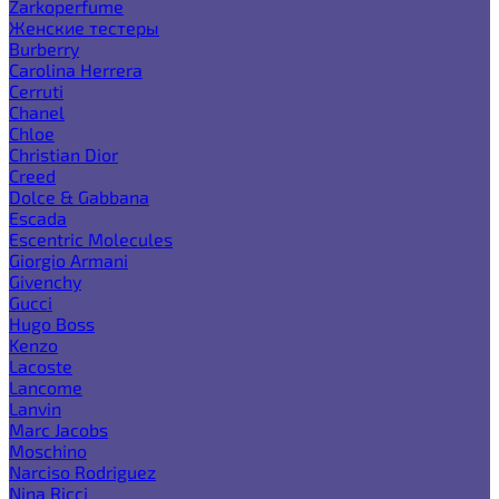
Zarkoperfume
Женские тестеры
Burberry
Carolina Herrera
Cerruti
Chanel
Chloe
Christian Dior
Creed
Dolce & Gabbana
Escada
Escentric Molecules
Giorgio Armani
Givenchy
Gucci
Hugo Boss
Kenzo
Lacoste
Lancome
Lanvin
Marc Jacobs
Moschino
Narciso Rodriguez
Nina Ricci