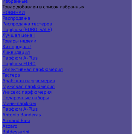
Избранные
Товар добавлен в список избранных
НОВИНКИ
Распродажа
Распродажа тестеров
Парфюм (EURO-SALE)
Лучшая цена !
Товары недели !
Хит продаж !
Ликвидация
Парфюм A-Plus
Парфюм EURO
Селективная парфюмерия
Тестера
Арабская парфюмерия
Мужская парфюмерия
Унисекс парфюмерия
Подарочные наборы
Мини-парфюм
Парфюм A-Plus
Antonio Banderas
Armand Basi
Azzaro
Baldessarini