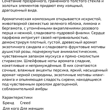
Сочетание прозрачного, граненного толстого стекла и
золотых элементов придают ему изящный,
драгоценный вида.
Ароматическая композиция открывается искристой,
животворной свежестью зеленого яблока, лимона и
бергамота, с утончёнными вкраплениями розового
перца и нежной, сладковато-пудровой фиалки. Сердце
парфюма интригует своей нетривиальностью,
демонстрируя плотный, густой, древесный аромат
экзотичного сандала и сладковато-фруктовые мотивы
душистой розы, подчеркнутые анималистическим,
чувственным запахом мускуса и пряно-смолистым
стираксом. Шлейфовые ноты аромата сладкие,
кокетливые и непринуждённые. В них сочетаются
сочные, влажные акценты персика, яркий, насыщенный
аромат черной смородины, экзотичные мотивы иланг-
иланга и опьяняющая сладость сирени, находящиеся
под чувственным ореолом драгоценной,
соблазнительной амбры
Характеристики
Бренд
Creed
Для кого
Для женщин