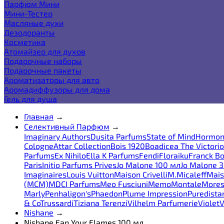
Парфюм Мини
Мини-Тестер
Масляные духи
Дезодоранты
Косметика
Атомайзер для духов
Подарочные наборы
Подарочные пакеты
Ароматизаторы для авто
Аромадиффузоры для дома
Гель для душа
Главная
→
Селективный Парфюм
→
Imaginary Authors
Dusita Parfums
State of Mind
Hormon
Cologne
Attar Collection
Bois 1920
Boadicea The Victori
Parfums
Ex Nihilo
Ella K Parfums
Fendi
Floraiku
Franck Bo
Paris
Initio Parfums Prives
Jo Malone 100 мл
Jo Malone 
Imaginaires
Louis Vuitton
Maison Crivelli
M.Micaleff
Mais
(MCM)
MDCI Parfums
Meo Fusciuni
Memo
Montale
More
Marly
Penhaligon's
Phaedon
Plume Impression
Puredista
& Co
Trussardi
Tiziana Terenzi
Vilhelm Parfumerie
Violet
V
Nishane
→
Nishane Fan Your Flames 100 мл