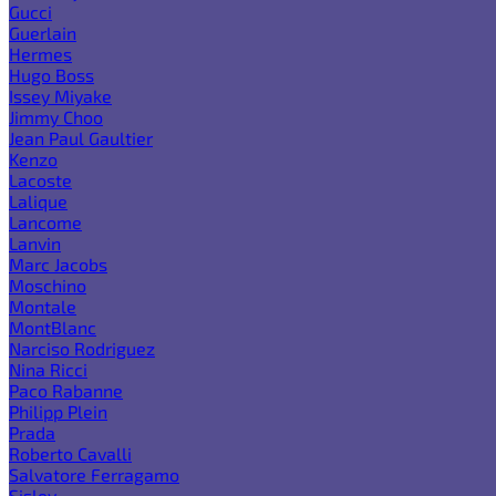
Gucci
Guerlain
Hermes
Hugo Boss
Issey Miyake
Jimmy Choo
Jean Paul Gaultier
Kenzo
Lacoste
Lalique
Lancome
Lanvin
Marc Jacobs
Moschino
Montale
MontBlanc
Narciso Rodriguez
Nina Ricci
Paco Rabanne
Philipp Plein
Prada
Roberto Cavalli
Salvatore Ferragamo
Sisley