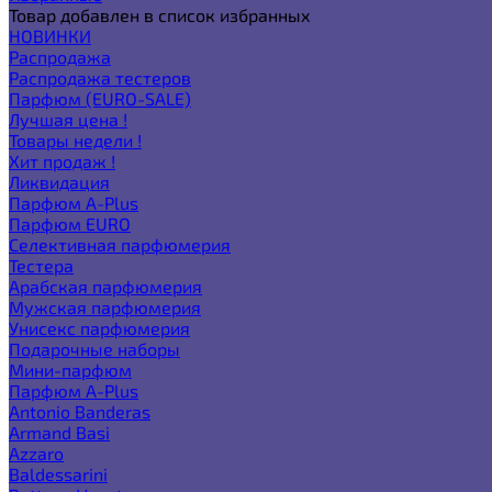
Товар добавлен в список избранных
НОВИНКИ
Распродажа
Распродажа тестеров
Парфюм (EURO-SALE)
Лучшая цена !
Товары недели !
Хит продаж !
Ликвидация
Парфюм A-Plus
Парфюм EURO
Селективная парфюмерия
Тестера
Арабская парфюмерия
Мужская парфюмерия
Унисекс парфюмерия
Подарочные наборы
Мини-парфюм
Парфюм A-Plus
Antonio Banderas
Armand Basi
Azzaro
Baldessarini