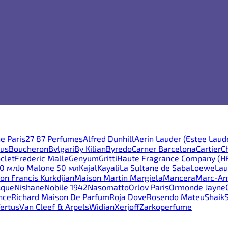
e Paris
27 87 Perfumes
Alfred Dunhill
Aerin Lauder (Estee Laud
ous
Boucheron
Bvlgari
By Kilian
Byredo
Carner Barcelona
Cartier
C
clet
Frederic Malle
Genyum
Gritti
Haute Fragrance Company (H
30 мл
Jo Malone 50 мл
Kajal
Kayali
La Sultane de Saba
Loewe
Lau
on Francis Kurkdjian
Maison Martin Margiela
Mancera
Marc-Ant
sque
Nishane
Nobile 1942
Nasomatto
Orlov Paris
Ormonde Jayne
nce
Richard Maison De Parfum
Roja Dove
Rosendo Mateu
Shaik
ertus
Van Cleef & Arpels
Widian
Xerjoff
Zarkoperfume