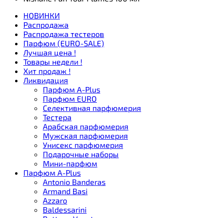
НОВИНКИ
Распродажа
Распродажа тестеров
Парфюм (EURO-SALE)
Лучшая цена !
Товары недели !
Хит продаж !
Ликвидация
Парфюм A-Plus
Парфюм EURO
Селективная парфюмерия
Тестера
Арабская парфюмерия
Мужская парфюмерия
Унисекс парфюмерия
Подарочные наборы
Мини-парфюм
Парфюм A-Plus
Antonio Banderas
Armand Basi
Azzaro
Baldessarini