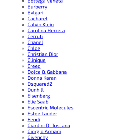
Bottega Veneta
Burberry
Bvlgari
Cacharel
Calvin Klein
Carolina Herrera
Cerruti
Chanel
Chloe
Christian Dior
Clinique
Creed
Dolce & Gabbana
Donna Karan
Dsquared2
Dunhill
Eisenberg
Elie Saab
Escentric Molecules
Estee Lauder
Fendi
Giardini Di Toscana
Giorgio Armani
Givenchy