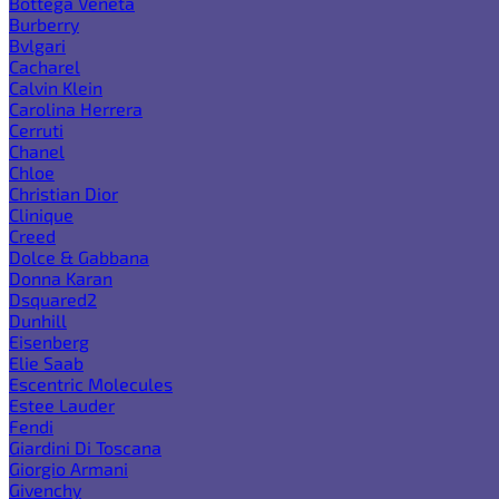
Bottega Veneta
Burberry
Bvlgari
Cacharel
Calvin Klein
Carolina Herrera
Cerruti
Chanel
Chloe
Christian Dior
Clinique
Creed
Dolce & Gabbana
Donna Karan
Dsquared2
Dunhill
Eisenberg
Elie Saab
Escentric Molecules
Estee Lauder
Fendi
Giardini Di Toscana
Giorgio Armani
Givenchy