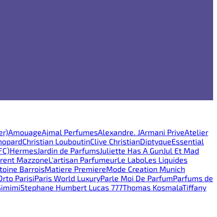
er)
Amouage
Ajmal Perfumes
Alexandre. J
Armani Prive
Atelier
hopard
Christian Louboutin
Clive Christian
Diptyque
Essential
FC)
Hermes
Jardin de Parfums
Juliette Has A Gun
Jul Et Mad
rent Mazzone
L'artisan Parfumeur
Le Labo
Les Liquides
oine Barrois
Matiere Premiere
Mode Creation Munich
Orto Parisi
Paris World Luxury
Parle Moi De Parfum
Parfums de
Simimi
Stephane Humbert Lucas 777
Thomas Kosmala
Tiffany