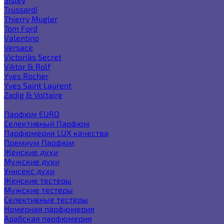
Trussardi
Thierry Mugler
Tom Ford
Valentino
Versace
Victoria`s Secret
Viktor & Rolf
Yves Rocher
Yves Saint Laurent
Zadig & Voltaire
Еще категории
Парфюм EURO
Селективный Парфюм
Парфюмерия LUX качества
Премиум Парфюм
Женские духи
Мужские духи
Унисекс духи
Женские тестеры
Мужские тестеры
Селективные тестеры
Номерная парфюмерия
Арабская парфюмерия