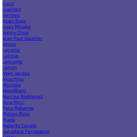
Gucci
Guerlain
Hermes
Hugo Boss
Issey Miyake
Jimmy Choo
Jean Paul Gaultier
Kenzo
Lacoste
Lalique
Lancome
Lanvin
Marc Jacobs
Moschino
Montale
MontBlanc
Narciso Rodriguez
Nina Ricci
Paco Rabanne
Philipp Plein
Prada
Roberto Cavalli
Salvatore Ferragamo
Sisley