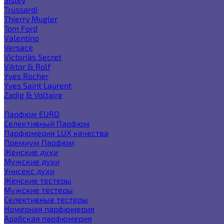
Trussardi
Thierry Mugler
Tom Ford
Valentino
Versace
Victoria`s Secret
Viktor & Rolf
Yves Rocher
Yves Saint Laurent
Zadig & Voltaire
Еще категории
Парфюм EURO
Селективный Парфюм
Парфюмерия LUX качества
Премиум Парфюм
Женские духи
Мужские духи
Унисекс духи
Женские тестеры
Мужские тестеры
Селективные тестеры
Номерная парфюмерия
Арабская парфюмерия