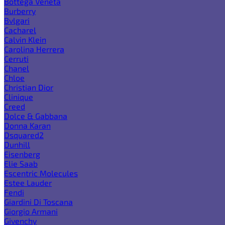
Bottega Veneta
Burberry
Bvlgari
Cacharel
Calvin Klein
Carolina Herrera
Cerruti
Chanel
Chloe
Christian Dior
Clinique
Creed
Dolce & Gabbana
Donna Karan
Dsquared2
Dunhill
Eisenberg
Elie Saab
Escentric Molecules
Estee Lauder
Fendi
Giardini Di Toscana
Giorgio Armani
Givenchy