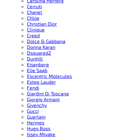
Carolina Herrera
Cerruti
Chanel
Chloe
Christian Dior
Clinique
Creed
Dolce & Gabbana
Donna Karan
Dsquared2
Dunhill
Eisenberg
Elie Saab
Escentric Molecules
Estee Lauder
Fendi
Giardini Di Toscana
Giorgio Armani
Givenchy
Gucci
Guerlain
Hermes
Hugo Boss
Issey Miyake