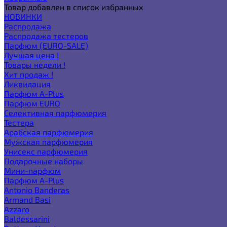
Товар добавлен в список избранных
НОВИНКИ
Распродажа
Распродажа тестеров
Парфюм (EURO-SALE)
Лучшая цена !
Товары недели !
Хит продаж !
Ликвидация
Парфюм A-Plus
Парфюм EURO
Селективная парфюмерия
Тестера
Арабская парфюмерия
Мужская парфюмерия
Унисекс парфюмерия
Подарочные наборы
Мини-парфюм
Парфюм A-Plus
Antonio Banderas
Armand Basi
Azzaro
Baldessarini