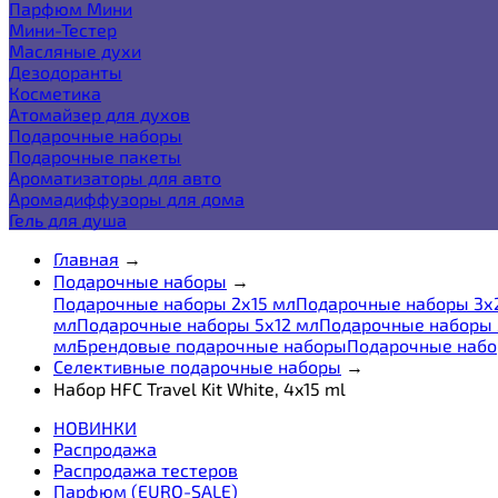
Парфюм Мини
Мини-Тестер
Масляные духи
Дезодоранты
Косметика
Атомайзер для духов
Подарочные наборы
Подарочные пакеты
Ароматизаторы для авто
Аромадиффузоры для дома
Гель для душа
Главная
→
Подарочные наборы
→
Подарочные наборы 2х15 мл
Подарочные наборы 3х
мл
Подарочные наборы 5х12 мл
Подарочные наборы 
мл
Брендовые подарочные наборы
Подарочные набо
Селективные подарочные наборы
→
Набор HFC Travel Kit White, 4x15 ml
НОВИНКИ
Распродажа
Распродажа тестеров
Парфюм (EURO-SALE)