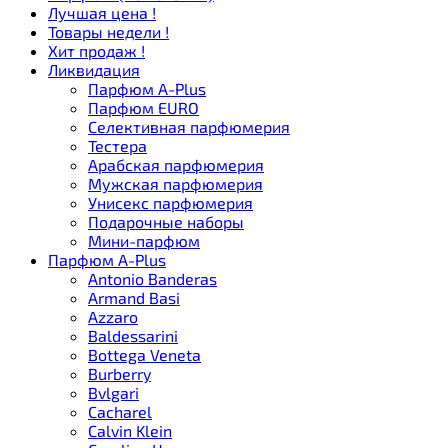
Лучшая цена !
Товары недели !
Хит продаж !
Ликвидация
Парфюм A-Plus
Парфюм EURO
Селективная парфюмерия
Тестера
Арабская парфюмерия
Мужская парфюмерия
Унисекс парфюмерия
Подарочные наборы
Мини-парфюм
Парфюм A-Plus
Antonio Banderas
Armand Basi
Azzaro
Baldessarini
Bottega Veneta
Burberry
Bvlgari
Cacharel
Calvin Klein