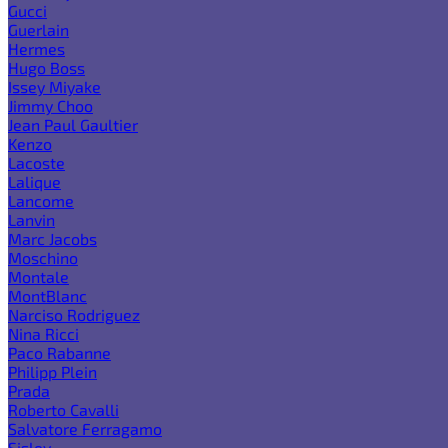
Gucci
Guerlain
Hermes
Hugo Boss
Issey Miyake
Jimmy Choo
Jean Paul Gaultier
Kenzo
Lacoste
Lalique
Lancome
Lanvin
Marc Jacobs
Moschino
Montale
MontBlanc
Narciso Rodriguez
Nina Ricci
Paco Rabanne
Philipp Plein
Prada
Roberto Cavalli
Salvatore Ferragamo
Sisley