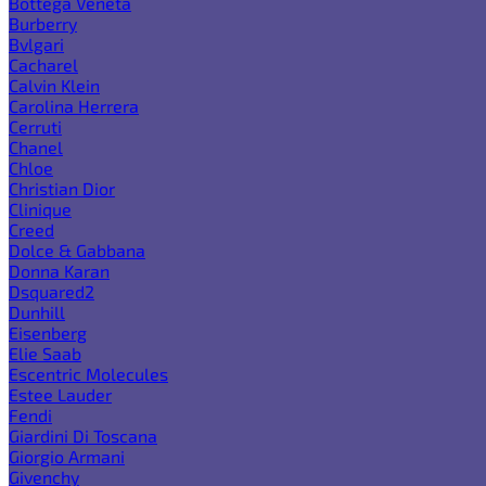
Bottega Veneta
Burberry
Bvlgari
Cacharel
Calvin Klein
Carolina Herrera
Cerruti
Chanel
Chloe
Christian Dior
Clinique
Creed
Dolce & Gabbana
Donna Karan
Dsquared2
Dunhill
Eisenberg
Elie Saab
Escentric Molecules
Estee Lauder
Fendi
Giardini Di Toscana
Giorgio Armani
Givenchy