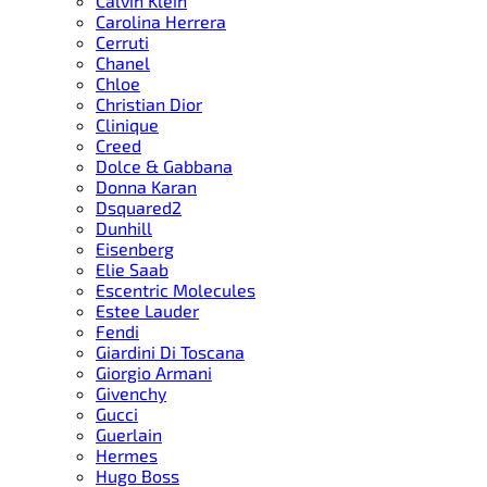
Calvin Klein
Carolina Herrera
Cerruti
Chanel
Chloe
Christian Dior
Clinique
Creed
Dolce & Gabbana
Donna Karan
Dsquared2
Dunhill
Eisenberg
Elie Saab
Escentric Molecules
Estee Lauder
Fendi
Giardini Di Toscana
Giorgio Armani
Givenchy
Gucci
Guerlain
Hermes
Hugo Boss