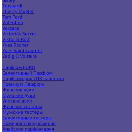
Trussardi
Thierry Mugler
Tom Ford
Valentino
Versace
Victoria`s Secret
Viktor & Rolf
Yves Rocher
Yves Saint Laurent
Zadig & Voltaire
Еще категории
Парфюм EURO
Селективный Парфюм
Парфюмерия LUX качества
Премиум Парфюм
Женские духи
Мужские духи
Унисекс духи
Женские тестеры
Мужские тестеры
Селективные тестеры
Номерная парфюмерия
Арабская парфюмерия