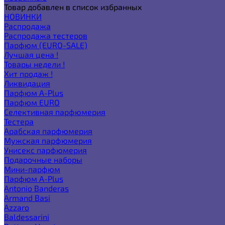
Товар добавлен в список избранных
НОВИНКИ
Распродажа
Распродажа тестеров
Парфюм (EURO-SALE)
Лучшая цена !
Товары недели !
Хит продаж !
Ликвидация
Парфюм A-Plus
Парфюм EURO
Селективная парфюмерия
Тестера
Арабская парфюмерия
Мужская парфюмерия
Унисекс парфюмерия
Подарочные наборы
Мини-парфюм
Парфюм A-Plus
Antonio Banderas
Armand Basi
Azzaro
Baldessarini