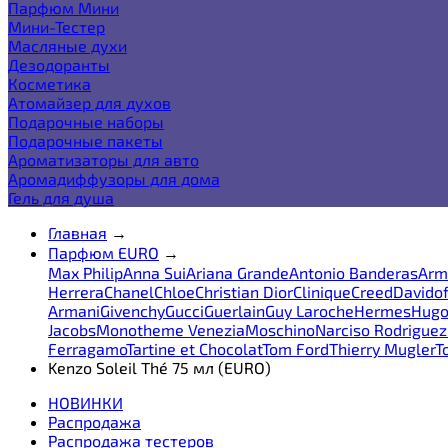
Парфюм Мини
Мини-Тестер
Масляные духи
Дезодоранты
Косметика
Атомайзер для духов
Подарочные наборы
Подарочные пакеты
Ароматизаторы для авто
Аромадиффузоры для дома
Гель для душа
Главная
→
Парфюм EURO
→
Max Philip
Anna Sui
Ariana Grande
Antonio Banderas
Arm
Herrera
Chanel
Chloe
Christian Dior
Clinique
Creed
Davidof
Armani
Givenchy
Gucci
Guerlain
Guy Laroche
Hermes
Hugo
Jacobs
Monotheme Venezia
Moschino
Narciso Rodriguez
Ferragamo
Tartine et Chocolat
Tom Ford
Thierry Mugler
T
Kenzo Soleil Thé 75 мл (EURO)
НОВИНКИ
Распродажа
Распродажа тестеров