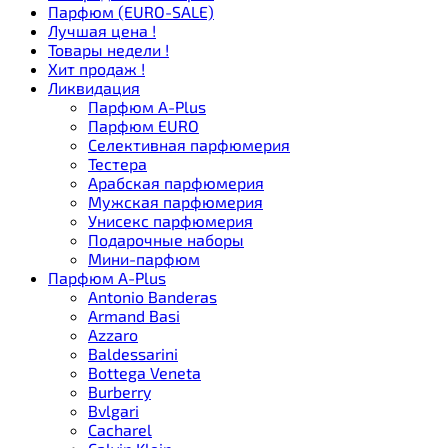
Парфюм (EURO-SALE)
Лучшая цена !
Товары недели !
Хит продаж !
Ликвидация
Парфюм A-Plus
Парфюм EURO
Селективная парфюмерия
Тестера
Арабская парфюмерия
Мужская парфюмерия
Унисекс парфюмерия
Подарочные наборы
Мини-парфюм
Парфюм A-Plus
Antonio Banderas
Armand Basi
Azzaro
Baldessarini
Bottega Veneta
Burberry
Bvlgari
Cacharel