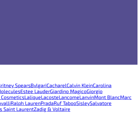
ritney Spears
Bvlgari
Cacharel
Calvin Klein
Carolina
Molecules
Estee Lauder
Giardino Magico
Giorgio
e Cosmetics
Lalique
Lacoste
Lancome
Lanvin
Mont Blanc
Marc
valli
Ralph Lauren
Prada
Ruf Taboo
Sisley
Salvatore
s Saint Laurent
Zadig & Voltaire