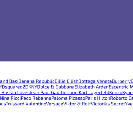
and Basi
Banana Republic
Billie Eilish
Bottega Veneta
Burberry
B
f
Dsquared2
DKNY
Dolce & Gabbana
Elizabeth Arden
Escentric 
 Boss
Jo Loves
Jean Paul Gaultier
Joop!
Karl Lagerfeld
Kenzo
Kyli
Nina Ricci
Paco Rabanne
Paloma Picasso
Paris Hilton
Roberto Ca
ous
Trussardi
Valentino
Versace
Viktor & Rolf
Victoria`s Secret
Yve