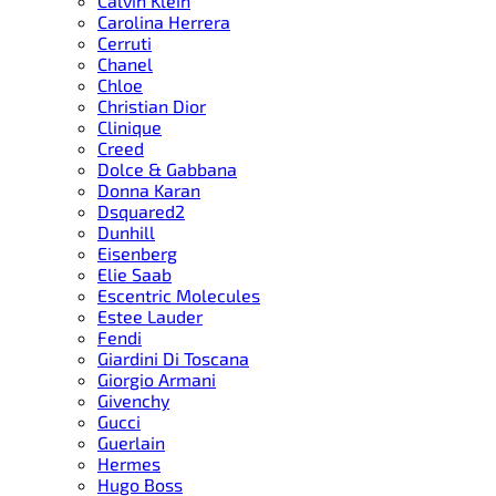
Calvin Klein
Carolina Herrera
Cerruti
Chanel
Chloe
Christian Dior
Clinique
Creed
Dolce & Gabbana
Donna Karan
Dsquared2
Dunhill
Eisenberg
Elie Saab
Escentric Molecules
Estee Lauder
Fendi
Giardini Di Toscana
Giorgio Armani
Givenchy
Gucci
Guerlain
Hermes
Hugo Boss