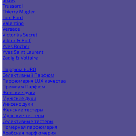
Trussardi
Thierry Mugler
Tom Ford
Valentino
Versace
Victoria`s Secret
Viktor & Rolf
Yves Rocher
Yves Saint Laurent
Zadig & Voltaire
Еще категории
Парфюм EURO
Селективный Парфюм
Парфюмерия LUX качества
Премиум Парфюм
Женские духи
Мужские духи
Унисекс духи
Женские тестеры
Мужские тестеры
Селективные тестеры
Номерная парфюмерия
Арабская парфюмерия