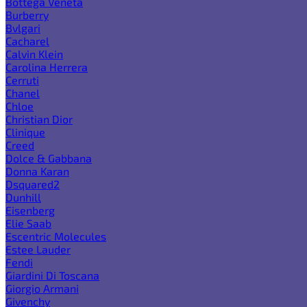
Bottega Veneta
Burberry
Bvlgari
Cacharel
Calvin Klein
Carolina Herrera
Cerruti
Chanel
Chloe
Christian Dior
Clinique
Creed
Dolce & Gabbana
Donna Karan
Dsquared2
Dunhill
Eisenberg
Elie Saab
Escentric Molecules
Estee Lauder
Fendi
Giardini Di Toscana
Giorgio Armani
Givenchy