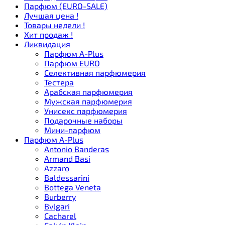
Парфюм (EURO-SALE)
Лучшая цена !
Товары недели !
Хит продаж !
Ликвидация
Парфюм A-Plus
Парфюм EURO
Селективная парфюмерия
Тестера
Арабская парфюмерия
Мужская парфюмерия
Унисекс парфюмерия
Подарочные наборы
Мини-парфюм
Парфюм A-Plus
Antonio Banderas
Armand Basi
Azzaro
Baldessarini
Bottega Veneta
Burberry
Bvlgari
Cacharel