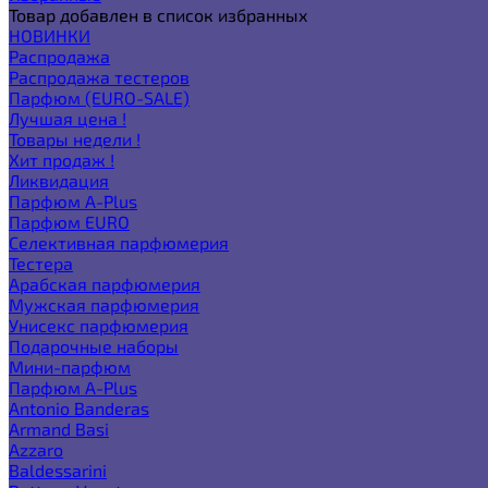
Товар добавлен в список избранных
НОВИНКИ
Распродажа
Распродажа тестеров
Парфюм (EURO-SALE)
Лучшая цена !
Товары недели !
Хит продаж !
Ликвидация
Парфюм A-Plus
Парфюм EURO
Селективная парфюмерия
Тестера
Арабская парфюмерия
Мужская парфюмерия
Унисекс парфюмерия
Подарочные наборы
Мини-парфюм
Парфюм A-Plus
Antonio Banderas
Armand Basi
Azzaro
Baldessarini