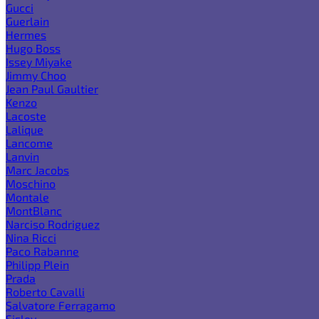
Gucci
Guerlain
Hermes
Hugo Boss
Issey Miyake
Jimmy Choo
Jean Paul Gaultier
Kenzo
Lacoste
Lalique
Lancome
Lanvin
Marc Jacobs
Moschino
Montale
MontBlanc
Narciso Rodriguez
Nina Ricci
Paco Rabanne
Philipp Plein
Prada
Roberto Cavalli
Salvatore Ferragamo
Sisley