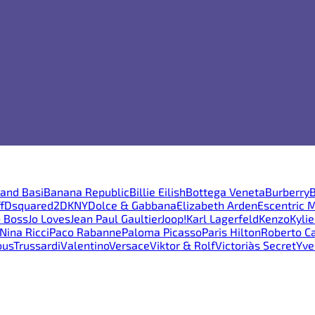
and Basi
Banana Republic
Billie Eilish
Bottega Veneta
Burberry
B
f
Dsquared2
DKNY
Dolce & Gabbana
Elizabeth Arden
Escentric 
 Boss
Jo Loves
Jean Paul Gaultier
Joop!
Karl Lagerfeld
Kenzo
Kyli
Nina Ricci
Paco Rabanne
Paloma Picasso
Paris Hilton
Roberto Ca
ous
Trussardi
Valentino
Versace
Viktor & Rolf
Victoria`s Secret
Yve