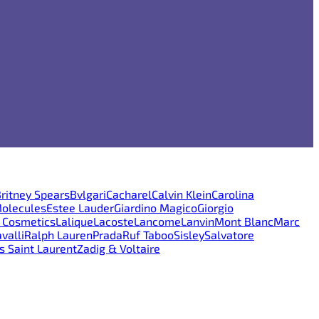
ritney Spears
Bvlgari
Cacharel
Calvin Klein
Carolina
Molecules
Estee Lauder
Giardino Magico
Giorgio
e Cosmetics
Lalique
Lacoste
Lancome
Lanvin
Mont Blanc
Marc
valli
Ralph Lauren
Prada
Ruf Taboo
Sisley
Salvatore
s Saint Laurent
Zadig & Voltaire