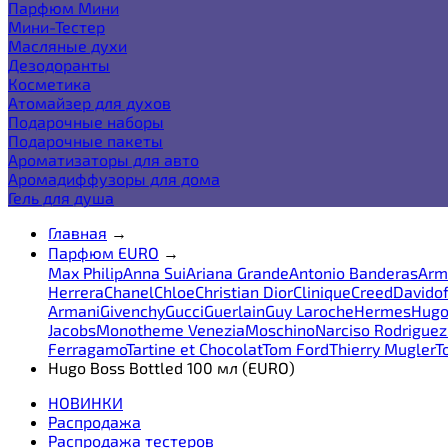
Парфюм Мини
Мини-Тестер
Масляные духи
Дезодоранты
Косметика
Атомайзер для духов
Подарочные наборы
Подарочные пакеты
Ароматизаторы для авто
Аромадиффузоры для дома
Гель для душа
Главная
→
Парфюм EURO
→
Max Philip
Anna Sui
Ariana Grande
Antonio Banderas
Arm
Herrera
Chanel
Chloe
Christian Dior
Clinique
Creed
Davidof
Armani
Givenchy
Gucci
Guerlain
Guy Laroche
Hermes
Hugo
Jacobs
Monotheme Venezia
Moschino
Narciso Rodriguez
Ferragamo
Tartine et Chocolat
Tom Ford
Thierry Mugler
T
Hugo Boss Bottled 100 мл (EURO)
НОВИНКИ
Распродажа
Распродажа тестеров