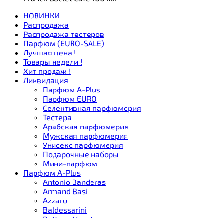
НОВИНКИ
Распродажа
Распродажа тестеров
Парфюм (EURO-SALE)
Лучшая цена !
Товары недели !
Хит продаж !
Ликвидация
Парфюм A-Plus
Парфюм EURO
Селективная парфюмерия
Тестера
Арабская парфюмерия
Мужская парфюмерия
Унисекс парфюмерия
Подарочные наборы
Мини-парфюм
Парфюм A-Plus
Antonio Banderas
Armand Basi
Azzaro
Baldessarini