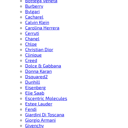
Bottega Veneta
Burberry
Bvlgari
Cacharel
Calvin Klein
Carolina Herrera
Cerruti
Chanel
Chloe
Christian Dior
Clinique
Creed
Dolce & Gabbana
Donna Karan
Dsquared2
Dunhill
Eisenberg
Elie Saab
Escentric Molecules
Estee Lauder
Fendi
Giardini Di Toscana
Giorgio Armani
Givenchy