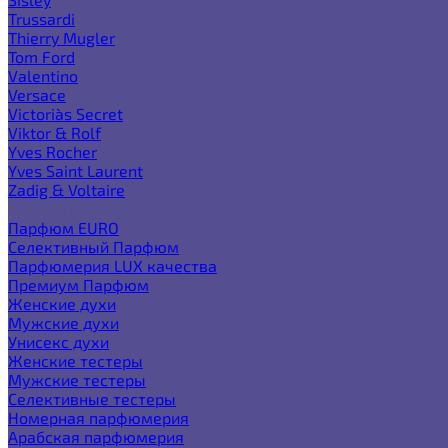
Trussardi
Thierry Mugler
Tom Ford
Valentino
Versace
Victoria`s Secret
Viktor & Rolf
Yves Rocher
Yves Saint Laurent
Zadig & Voltaire
Еще категории
Парфюм EURO
Селективный Парфюм
Парфюмерия LUX качества
Премиум Парфюм
Женские духи
Мужские духи
Унисекс духи
Женские тестеры
Мужские тестеры
Селективные тестеры
Номерная парфюмерия
Арабская парфюмерия