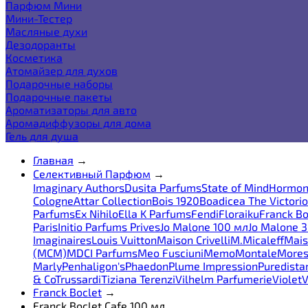
Парфюм Мини
Мини-Тестер
Масляные духи
Дезодоранты
Косметика
Атомайзер для духов
Подарочные наборы
Подарочные пакеты
Ароматизаторы для авто
Аромадиффузоры для дома
Гель для душа
Главная
→
Селективный Парфюм
→
Imaginary Authors
Dusita Parfums
State of Mind
Hormon
Cologne
Attar Collection
Bois 1920
Boadicea The Victori
Parfums
Ex Nihilo
Ella K Parfums
Fendi
Floraiku
Franck Bo
Paris
Initio Parfums Prives
Jo Malone 100 мл
Jo Malone 
Imaginaires
Louis Vuitton
Maison Crivelli
M.Micaleff
Mais
(MCM)
MDCI Parfums
Meo Fusciuni
Memo
Montale
More
Marly
Penhaligon's
Phaedon
Plume Impression
Puredista
& Co
Trussardi
Tiziana Terenzi
Vilhelm Parfumerie
Violet
V
Franck Boclet
→
Franck Boclet Cafe 100 мл