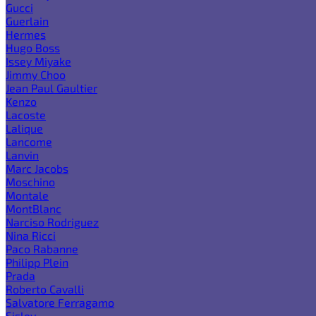
Gucci
Guerlain
Hermes
Hugo Boss
Issey Miyake
Jimmy Choo
Jean Paul Gaultier
Kenzo
Lacoste
Lalique
Lancome
Lanvin
Marc Jacobs
Moschino
Montale
MontBlanc
Narciso Rodriguez
Nina Ricci
Paco Rabanne
Philipp Plein
Prada
Roberto Cavalli
Salvatore Ferragamo
Sisley