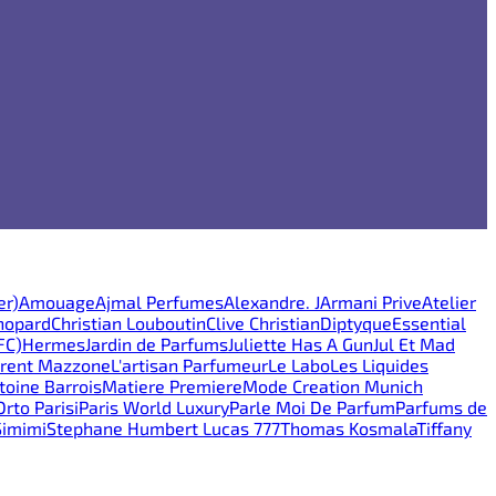
er)
Amouage
Ajmal Perfumes
Alexandre. J
Armani Prive
Atelier
hopard
Christian Louboutin
Clive Christian
Diptyque
Essential
FC)
Hermes
Jardin de Parfums
Juliette Has A Gun
Jul Et Mad
rent Mazzone
L'artisan Parfumeur
Le Labo
Les Liquides
oine Barrois
Matiere Premiere
Mode Creation Munich
Orto Parisi
Paris World Luxury
Parle Moi De Parfum
Parfums de
Simimi
Stephane Humbert Lucas 777
Thomas Kosmala
Tiffany