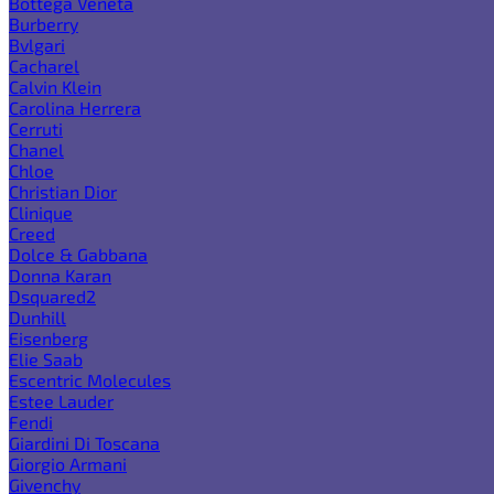
Bottega Veneta
Burberry
Bvlgari
Cacharel
Calvin Klein
Carolina Herrera
Cerruti
Chanel
Chloe
Christian Dior
Clinique
Creed
Dolce & Gabbana
Donna Karan
Dsquared2
Dunhill
Eisenberg
Elie Saab
Escentric Molecules
Estee Lauder
Fendi
Giardini Di Toscana
Giorgio Armani
Givenchy