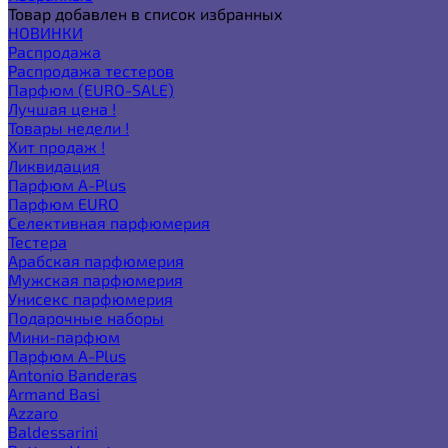
Товар добавлен в список избранных
НОВИНКИ
Распродажа
Распродажа тестеров
Парфюм (EURO-SALE)
Лучшая цена !
Товары недели !
Хит продаж !
Ликвидация
Парфюм A-Plus
Парфюм EURO
Селективная парфюмерия
Тестера
Арабская парфюмерия
Мужская парфюмерия
Унисекс парфюмерия
Подарочные наборы
Мини-парфюм
Парфюм A-Plus
Antonio Banderas
Armand Basi
Azzaro
Baldessarini