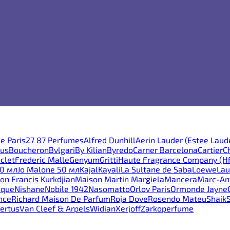
e Paris
27 87 Perfumes
Alfred Dunhill
Aerin Lauder (Estee Laud
ous
Boucheron
Bvlgari
By Kilian
Byredo
Carner Barcelona
Cartier
C
clet
Frederic Malle
Genyum
Gritti
Haute Fragrance Company (H
30 мл
Jo Malone 50 мл
Kajal
Kayali
La Sultane de Saba
Loewe
Lau
on Francis Kurkdjian
Maison Martin Margiela
Mancera
Marc-Ant
sque
Nishane
Nobile 1942
Nasomatto
Orlov Paris
Ormonde Jayne
nce
Richard Maison De Parfum
Roja Dove
Rosendo Mateu
Shaik
ertus
Van Cleef & Arpels
Widian
Xerjoff
Zarkoperfume