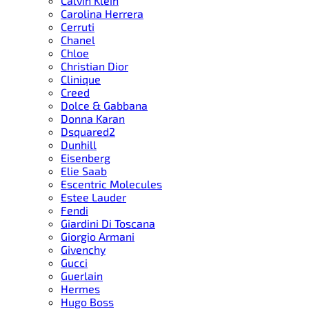
Calvin Klein
Carolina Herrera
Cerruti
Chanel
Chloe
Christian Dior
Clinique
Creed
Dolce & Gabbana
Donna Karan
Dsquared2
Dunhill
Eisenberg
Elie Saab
Escentric Molecules
Estee Lauder
Fendi
Giardini Di Toscana
Giorgio Armani
Givenchy
Gucci
Guerlain
Hermes
Hugo Boss