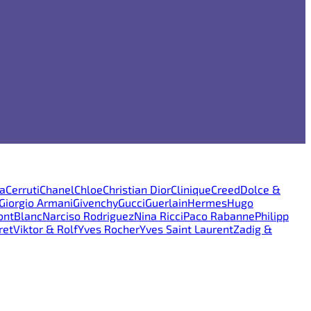
ra
Cerruti
Chanel
Chloe
Christian Dior
Clinique
Creed
Dolce &
Giorgio Armani
Givenchy
Gucci
Guerlain
Hermes
Hugo
ntBlanc
Narciso Rodriguez
Nina Ricci
Paco Rabanne
Philipp
ret
Viktor & Rolf
Yves Rocher
Yves Saint Laurent
Zadig &