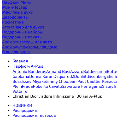
Парфюм Мини
Мини-Тестер
Масляные духи
Дезодоранты
Косметика
Атомайзер для духов
Подарочные наборы
Подарочные пакеты
Ароматизаторы для авто
Аромадиффузоры для дома
Гель для душа
Главная
→
Парфюм A-Plus
→
Antonio Banderas
Armand Basi
Azzaro
Baldessarini
Bott
Gabbana
Donna Karan
Dsquared2
Dunhill
Eisenberg
Elie 
Boss
Issey Miyake
Jimmy Choo
Jean Paul Gaultier
Kenzo
L
Plein
Prada
Roberto Cavalli
Salvatore Ferragamo
Sisley
Tr
Voltaire
Christian Dior J’adore Infinissime 100 мл A-Plus
НОВИНКИ
Распродажа
Распродажа тестеров