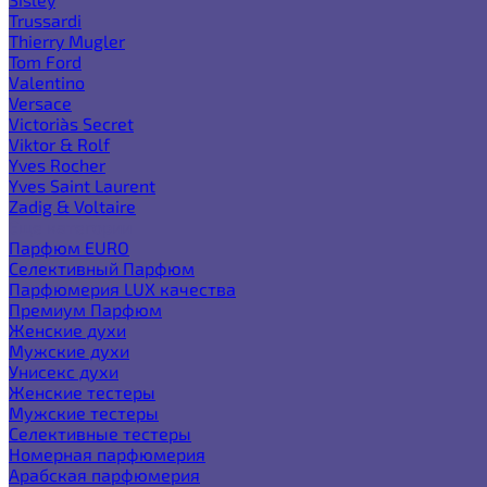
Trussardi
Thierry Mugler
Tom Ford
Valentino
Versace
Victoria`s Secret
Viktor & Rolf
Yves Rocher
Yves Saint Laurent
Zadig & Voltaire
Еще категории
Парфюм EURO
Селективный Парфюм
Парфюмерия LUX качества
Премиум Парфюм
Женские духи
Мужские духи
Унисекс духи
Женские тестеры
Мужские тестеры
Селективные тестеры
Номерная парфюмерия
Арабская парфюмерия