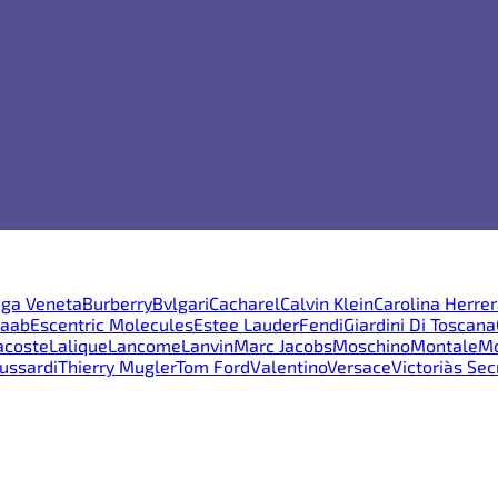
ega Veneta
Burberry
Bvlgari
Cacharel
Calvin Klein
Carolina Herre
Saab
Escentric Molecules
Estee Lauder
Fendi
Giardini Di Toscana
acoste
Lalique
Lancome
Lanvin
Marc Jacobs
Moschino
Montale
Mo
ussardi
Thierry Mugler
Tom Ford
Valentino
Versace
Victoria`s Sec