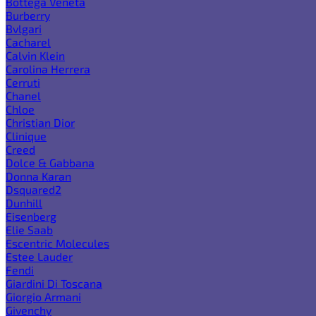
Bottega Veneta
Burberry
Bvlgari
Cacharel
Calvin Klein
Carolina Herrera
Cerruti
Chanel
Chloe
Christian Dior
Clinique
Creed
Dolce & Gabbana
Donna Karan
Dsquared2
Dunhill
Eisenberg
Elie Saab
Escentric Molecules
Estee Lauder
Fendi
Giardini Di Toscana
Giorgio Armani
Givenchy