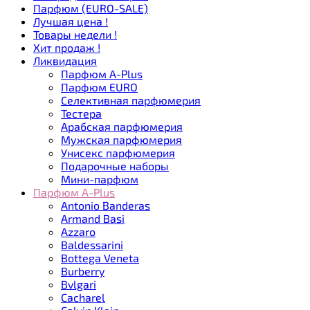
Парфюм (EURO-SALE)
Лучшая цена !
Товары недели !
Хит продаж !
Ликвидация
Парфюм A-Plus
Парфюм EURO
Селективная парфюмерия
Тестера
Арабская парфюмерия
Мужская парфюмерия
Унисекс парфюмерия
Подарочные наборы
Мини-парфюм
Парфюм A-Plus
Antonio Banderas
Armand Basi
Azzaro
Baldessarini
Bottega Veneta
Burberry
Bvlgari
Cacharel