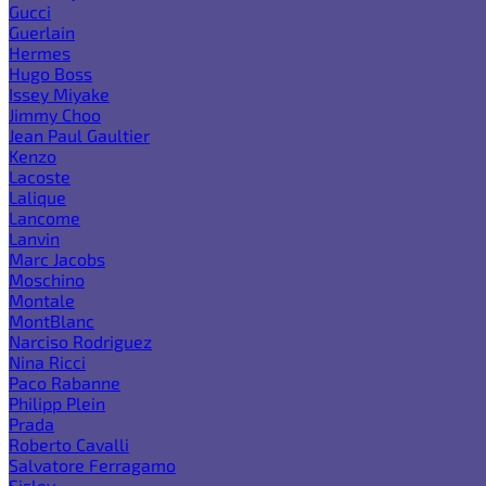
Gucci
Guerlain
Hermes
Hugo Boss
Issey Miyake
Jimmy Choo
Jean Paul Gaultier
Kenzo
Lacoste
Lalique
Lancome
Lanvin
Marc Jacobs
Moschino
Montale
MontBlanc
Narciso Rodriguez
Nina Ricci
Paco Rabanne
Philipp Plein
Prada
Roberto Cavalli
Salvatore Ferragamo
Sisley