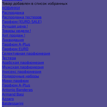
Товар добавлен в список избранных
НОВИНКИ
Распродажа
Распродажа тестеров
Парфюм (EURO-SALE)
Лучшая цена !
Товары недели !
Хит продаж !
Ликвидация
Парфюм A-Plus
Парфюм EURO
Селективная парфюмерия
Тестера
Арабская парфюмерия
Мужская парфюмерия
Унисекс парфюмерия
Подарочные наборы
Мини-парфюм
Парфюм A-Plus
Antonio Banderas
Armand Basi
Azzaro
Baldessarini