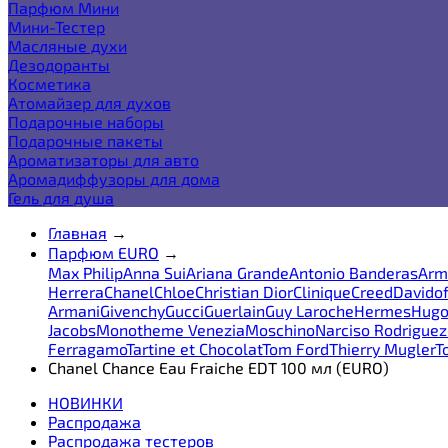
Парфюм Мини
Мини-Тестер
Масляные духи
Дезодоранты
Косметика
Атомайзер для духов
Подарочные наборы
Подарочные пакеты
Ароматизаторы для авто
Аромадиффузоры для дома
Гель для душа
Главная
→
Парфюм EURO
→
Max Philip
Anna Sui
Ariana Grande
Antonio Banderas
Arm
Herrera
Chanel
Chloe
Christian Dior
Clinique
Creed
Davidof
Armani
Givenchy
Gucci
Guerlain
Guy Laroche
Hermes
Hugo
Jacobs
Monotheme Venezia
Moschino
Narciso Rodriguez
Ferragamo
Tartine et Chocolat
Tom Ford
Thierry Mugler
T
Chanel Chance Eau Fraiche EDT 100 мл (EURO)
НОВИНКИ
Распродажа
Распродажа тестеров