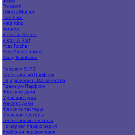
Trussardi
Thierry Mugler
Tom Ford
Valentino
Versace
Victoria`s Secret
Viktor & Rolf
Yves Rocher
Yves Saint Laurent
Zadig & Voltaire
Еще категории
Парфюм EURO
Селективный Парфюм
Парфюмерия LUX качества
Премиум Парфюм
Женские духи
Мужские духи
Унисекс духи
Женские тестеры
Мужские тестеры
Селективные тестеры
Номерная парфюмерия
Арабская парфюмерия