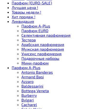
Парфюм (EURO-SALE)
Лучшая цена !
Товары недели !
Хит продаж !
Ликвидация
Парфюм A-Plus
Парфюм EURO
Селективная парфюмерия
Тестера
Арабская парфюмерия
Мужская парфюмерия
Унисекс парфюмерия
Подарочные наборы
Мини-парфюм
Парфюм A-Plus
Antonio Banderas
Armand Basi
Azzaro
Baldessarini
Bottega Veneta
Burberry
Bvlgari
Cacharel