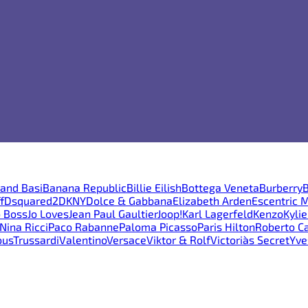
and Basi
Banana Republic
Billie Eilish
Bottega Veneta
Burberry
B
f
Dsquared2
DKNY
Dolce & Gabbana
Elizabeth Arden
Escentric 
 Boss
Jo Loves
Jean Paul Gaultier
Joop!
Karl Lagerfeld
Kenzo
Kyli
Nina Ricci
Paco Rabanne
Paloma Picasso
Paris Hilton
Roberto Ca
ous
Trussardi
Valentino
Versace
Viktor & Rolf
Victoria`s Secret
Yve