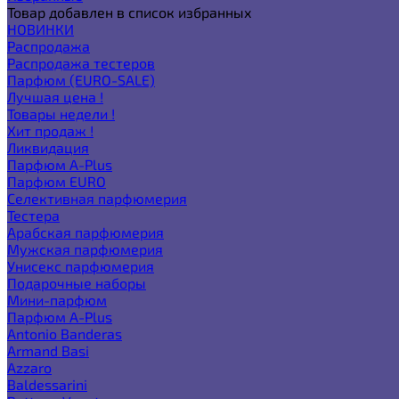
Товар добавлен в список избранных
НОВИНКИ
Распродажа
Распродажа тестеров
Парфюм (EURO-SALE)
Лучшая цена !
Товары недели !
Хит продаж !
Ликвидация
Парфюм A-Plus
Парфюм EURO
Селективная парфюмерия
Тестера
Арабская парфюмерия
Мужская парфюмерия
Унисекс парфюмерия
Подарочные наборы
Мини-парфюм
Парфюм A-Plus
Antonio Banderas
Armand Basi
Azzaro
Baldessarini