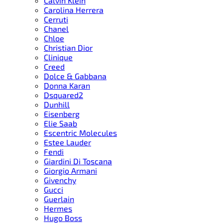
Calvin Klein
Carolina Herrera
Cerruti
Chanel
Chloe
Christian Dior
Clinique
Creed
Dolce & Gabbana
Donna Karan
Dsquared2
Dunhill
Eisenberg
Elie Saab
Escentric Molecules
Estee Lauder
Fendi
Giardini Di Toscana
Giorgio Armani
Givenchy
Gucci
Guerlain
Hermes
Hugo Boss