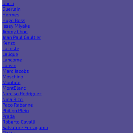
Gucci
Guerlain
Hermes
Hugo Boss
Issey Miyake
Jimmy Choo
Jean Paul Gaultier
Kenzo
Lacoste
Lalique
Lancome
Lanvin
Marc Jacobs
Moschino
Montale
MontBlanc
Narciso Rodriguez
Nina Ricci
Paco Rabanne
Philipp Plein
Prada
Roberto Cavalli
Salvatore Ferragamo
Sisley