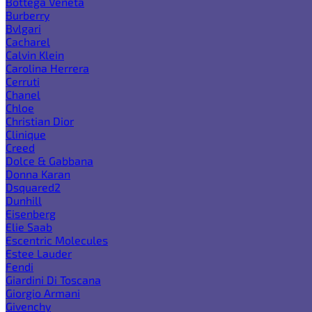
Bottega Veneta
Burberry
Bvlgari
Cacharel
Calvin Klein
Carolina Herrera
Cerruti
Chanel
Chloe
Christian Dior
Clinique
Creed
Dolce & Gabbana
Donna Karan
Dsquared2
Dunhill
Eisenberg
Elie Saab
Escentric Molecules
Estee Lauder
Fendi
Giardini Di Toscana
Giorgio Armani
Givenchy