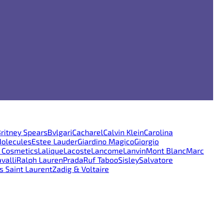
ritney Spears
Bvlgari
Cacharel
Calvin Klein
Carolina
Molecules
Estee Lauder
Giardino Magico
Giorgio
e Cosmetics
Lalique
Lacoste
Lancome
Lanvin
Mont Blanc
Marc
valli
Ralph Lauren
Prada
Ruf Taboo
Sisley
Salvatore
s Saint Laurent
Zadig & Voltaire