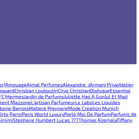
er)
Amouage
Ajmal Perfumes
Alexandre. J
Armani Prive
Atelier
hopard
Christian Louboutin
Clive Christian
Diptyque
Essential
FC)
Hermes
Jardin de Parfums
Juliette Has A Gun
Jul Et Mad
rent Mazzone
L'artisan Parfumeur
Le Labo
Les Liquides
oine Barrois
Matiere Premiere
Mode Creation Munich
Orto Parisi
Paris World Luxury
Parle Moi De Parfum
Parfums de
Simimi
Stephane Humbert Lucas 777
Thomas Kosmala
Tiffany