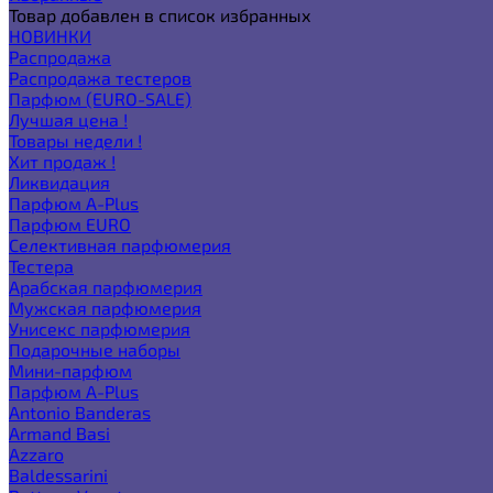
Товар добавлен в список избранных
НОВИНКИ
Распродажа
Распродажа тестеров
Парфюм (EURO-SALE)
Лучшая цена !
Товары недели !
Хит продаж !
Ликвидация
Парфюм A-Plus
Парфюм EURO
Селективная парфюмерия
Тестера
Арабская парфюмерия
Мужская парфюмерия
Унисекс парфюмерия
Подарочные наборы
Мини-парфюм
Парфюм A-Plus
Antonio Banderas
Armand Basi
Azzaro
Baldessarini