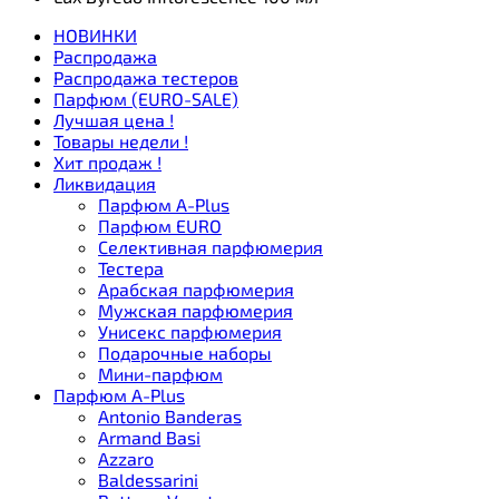
НОВИНКИ
Распродажа
Распродажа тестеров
Парфюм (EURO-SALE)
Лучшая цена !
Товары недели !
Хит продаж !
Ликвидация
Парфюм A-Plus
Парфюм EURO
Селективная парфюмерия
Тестера
Арабская парфюмерия
Мужская парфюмерия
Унисекс парфюмерия
Подарочные наборы
Мини-парфюм
Парфюм A-Plus
Antonio Banderas
Armand Basi
Azzaro
Baldessarini