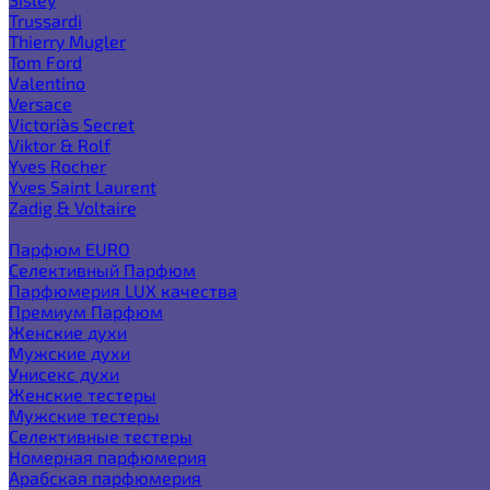
Trussardi
Thierry Mugler
Tom Ford
Valentino
Versace
Victoria`s Secret
Viktor & Rolf
Yves Rocher
Yves Saint Laurent
Zadig & Voltaire
Еще категории
Парфюм EURO
Селективный Парфюм
Парфюмерия LUX качества
Премиум Парфюм
Женские духи
Мужские духи
Унисекс духи
Женские тестеры
Мужские тестеры
Селективные тестеры
Номерная парфюмерия
Арабская парфюмерия