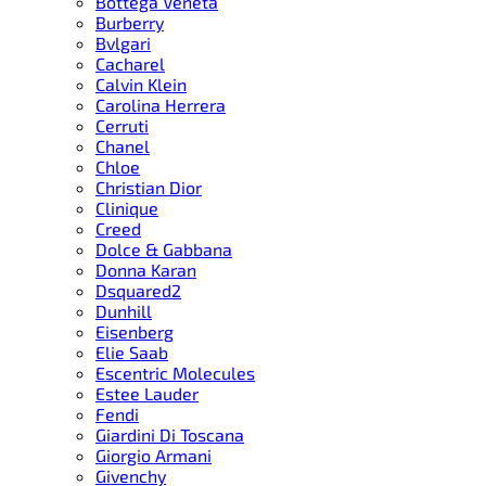
Bottega Veneta
Burberry
Bvlgari
Cacharel
Calvin Klein
Carolina Herrera
Cerruti
Chanel
Chloe
Christian Dior
Clinique
Creed
Dolce & Gabbana
Donna Karan
Dsquared2
Dunhill
Eisenberg
Elie Saab
Escentric Molecules
Estee Lauder
Fendi
Giardini Di Toscana
Giorgio Armani
Givenchy