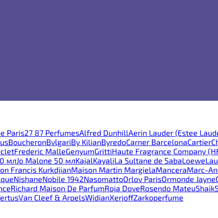
e Paris
27 87 Perfumes
Alfred Dunhill
Aerin Lauder (Estee Laud
ous
Boucheron
Bvlgari
By Kilian
Byredo
Carner Barcelona
Cartier
C
clet
Frederic Malle
Genyum
Gritti
Haute Fragrance Company (H
30 мл
Jo Malone 50 мл
Kajal
Kayali
La Sultane de Saba
Loewe
Lau
on Francis Kurkdjian
Maison Martin Margiela
Mancera
Marc-Ant
sque
Nishane
Nobile 1942
Nasomatto
Orlov Paris
Ormonde Jayne
nce
Richard Maison De Parfum
Roja Dove
Rosendo Mateu
Shaik
ertus
Van Cleef & Arpels
Widian
Xerjoff
Zarkoperfume