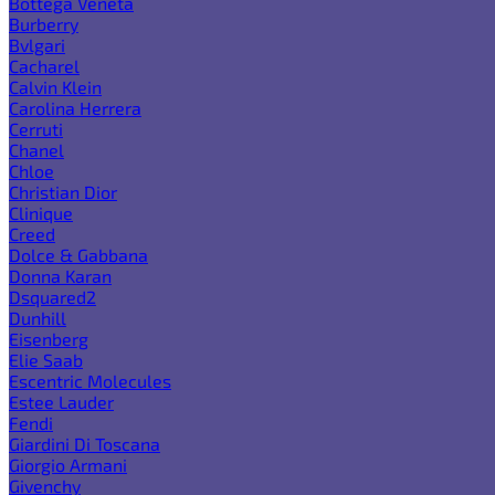
Bottega Veneta
Burberry
Bvlgari
Cacharel
Calvin Klein
Carolina Herrera
Cerruti
Chanel
Chloe
Christian Dior
Clinique
Creed
Dolce & Gabbana
Donna Karan
Dsquared2
Dunhill
Eisenberg
Elie Saab
Escentric Molecules
Estee Lauder
Fendi
Giardini Di Toscana
Giorgio Armani
Givenchy