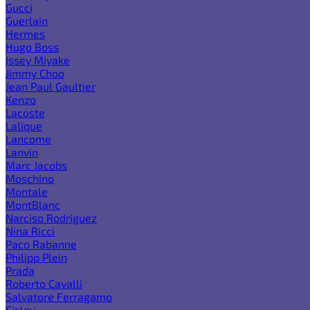
Gucci
Guerlain
Hermes
Hugo Boss
Issey Miyake
Jimmy Choo
Jean Paul Gaultier
Kenzo
Lacoste
Lalique
Lancome
Lanvin
Marc Jacobs
Moschino
Montale
MontBlanc
Narciso Rodriguez
Nina Ricci
Paco Rabanne
Philipp Plein
Prada
Roberto Cavalli
Salvatore Ferragamo
Sisley