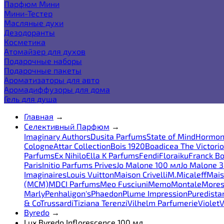
Парфюм Мини
Мини-Тестер
Масляные духи
Дезодоранты
Косметика
Атомайзер для духов
Подарочные наборы
Подарочные пакеты
Ароматизаторы для авто
Аромадиффузоры для дома
Гель для душа
Главная
→
Селективный Парфюм
→
Imaginary Authors
Dusita Parfums
State of Mind
Hormon
Cologne
Attar Collection
Bois 1920
Boadicea The Victori
Parfums
Ex Nihilo
Ella K Parfums
Fendi
Floraiku
Franck Bo
Paris
Initio Parfums Prives
Jo Malone 100 мл
Jo Malone 
Imaginaires
Louis Vuitton
Maison Crivelli
M.Micaleff
Mais
(MCM)
MDCI Parfums
Meo Fusciuni
Memo
Montale
More
Marly
Penhaligon's
Phaedon
Plume Impression
Puredista
& Co
Trussardi
Tiziana Terenzi
Vilhelm Parfumerie
Violet
V
Byredo
→
Lux Byredo Inflorescence 100 мл