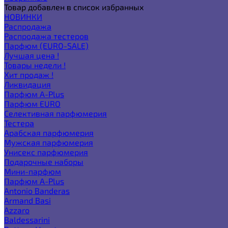
Товар добавлен в список избранных
НОВИНКИ
Распродажа
Распродажа тестеров
Парфюм (EURO-SALE)
Лучшая цена !
Товары недели !
Хит продаж !
Ликвидация
Парфюм A-Plus
Парфюм EURO
Селективная парфюмерия
Тестера
Арабская парфюмерия
Мужская парфюмерия
Унисекс парфюмерия
Подарочные наборы
Мини-парфюм
Парфюм A-Plus
Antonio Banderas
Armand Basi
Azzaro
Baldessarini