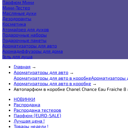
Парфюм Мини
Мини-Тестер
Масляные духи
Дезодоранты
Косметика
Атомайзер для духов
Подарочные наборы
Подарочные пакеты
Ароматизаторы для авто
Аромадиффузоры для дома
Гель для душа
Главная
→
Ароматизаторы для авто
→
Ароматизаторы для авто в коробке
Ароматизаторы д
Ароматизаторы для авто в коробке
→
Автопарфюм в коробке Chanel Chance Eau Fraiche 8
НОВИНКИ
Распродажа
Распродажа тестеров
Парфюм (EURO-SALE)
Лучшая цена !
Товары недели !