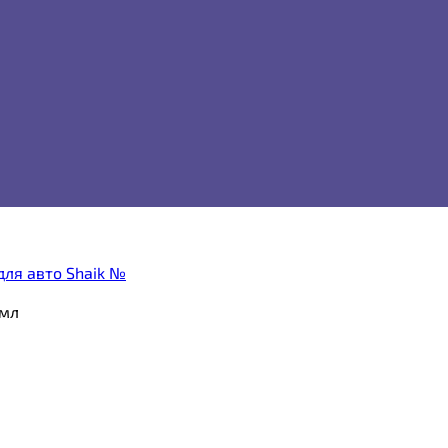
ля авто Shaik №
 мл