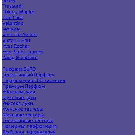
Trussardi
Thierry Mugler
Tom Ford
Valentino
Versace
Victoria`s Secret
Viktor & Rolf
Yves Rocher
Yves Saint Laurent
Zadig & Voltaire
Еще категории
Парфюм EURO
Селективный Парфюм
Парфюмерия LUX качества
Премиум Парфюм
Женские духи
Мужские духи
Унисекс духи
Женские тестеры
Мужские тестеры
Селективные тестеры
Номерная парфюмерия
Арабская парфюмерия