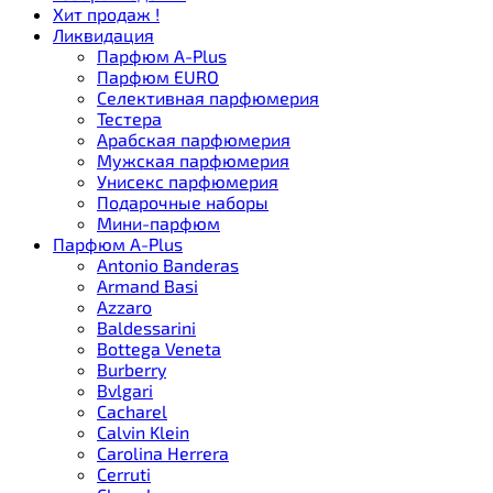
Хит продаж !
Ликвидация
Парфюм A-Plus
Парфюм EURO
Селективная парфюмерия
Тестера
Арабская парфюмерия
Мужская парфюмерия
Унисекс парфюмерия
Подарочные наборы
Мини-парфюм
Парфюм A-Plus
Antonio Banderas
Armand Basi
Azzaro
Baldessarini
Bottega Veneta
Burberry
Bvlgari
Cacharel
Calvin Klein
Carolina Herrera
Cerruti