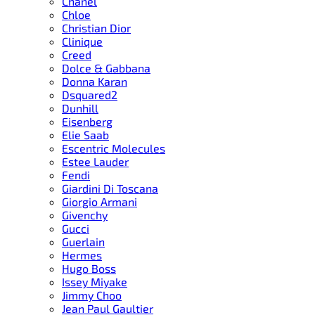
Chanel
Chloe
Christian Dior
Clinique
Creed
Dolce & Gabbana
Donna Karan
Dsquared2
Dunhill
Eisenberg
Elie Saab
Escentric Molecules
Estee Lauder
Fendi
Giardini Di Toscana
Giorgio Armani
Givenchy
Gucci
Guerlain
Hermes
Hugo Boss
Issey Miyake
Jimmy Choo
Jean Paul Gaultier