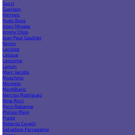
Gucci
Guerlain
Hermes
Hugo Boss
Issey Miyake
Jimmy Choo
Jean Paul Gaultier
Kenzo
Lacoste
Lalique
Lancome
Lanvin
Marc Jacobs
Moschino
Montale
MontBlanc
Narciso Rodriguez
Nina Ricci
Paco Rabanne
Philipp Plein
Prada
Roberto Cavalli
Salvatore Ferragamo
Sisley