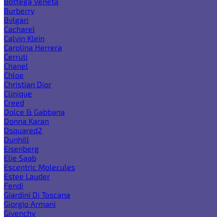
Bottega Veneta
Burberry
Bvlgari
Cacharel
Calvin Klein
Carolina Herrera
Cerruti
Chanel
Chloe
Christian Dior
Clinique
Creed
Dolce & Gabbana
Donna Karan
Dsquared2
Dunhill
Eisenberg
Elie Saab
Escentric Molecules
Estee Lauder
Fendi
Giardini Di Toscana
Giorgio Armani
Givenchy