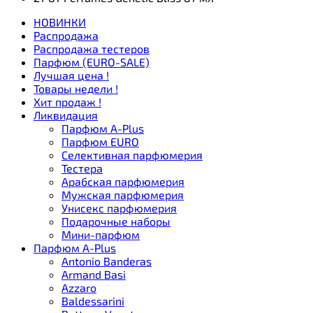
НОВИНКИ
Распродажа
Распродажа тестеров
Парфюм (EURO-SALE)
Лучшая цена !
Товары недели !
Хит продаж !
Ликвидация
Парфюм A-Plus
Парфюм EURO
Селективная парфюмерия
Тестера
Арабская парфюмерия
Мужская парфюмерия
Унисекс парфюмерия
Подарочные наборы
Мини-парфюм
Парфюм A-Plus
Antonio Banderas
Armand Basi
Azzaro
Baldessarini