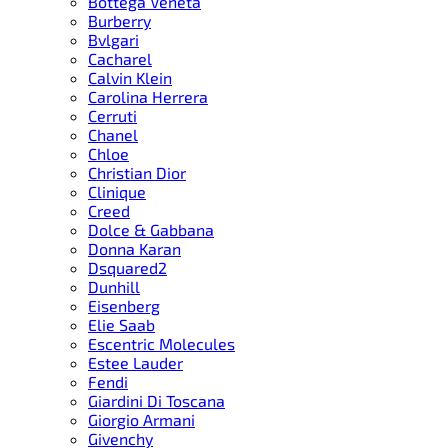
Bottega Veneta
Burberry
Bvlgari
Cacharel
Calvin Klein
Carolina Herrera
Cerruti
Chanel
Chloe
Christian Dior
Clinique
Creed
Dolce & Gabbana
Donna Karan
Dsquared2
Dunhill
Eisenberg
Elie Saab
Escentric Molecules
Estee Lauder
Fendi
Giardini Di Toscana
Giorgio Armani
Givenchy