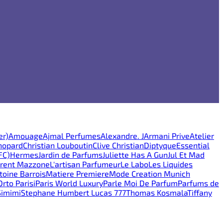
er)
Amouage
Ajmal Perfumes
Alexandre. J
Armani Prive
Atelier
hopard
Christian Louboutin
Clive Christian
Diptyque
Essential
FC)
Hermes
Jardin de Parfums
Juliette Has A Gun
Jul Et Mad
rent Mazzone
L'artisan Parfumeur
Le Labo
Les Liquides
oine Barrois
Matiere Premiere
Mode Creation Munich
Orto Parisi
Paris World Luxury
Parle Moi De Parfum
Parfums de
Simimi
Stephane Humbert Lucas 777
Thomas Kosmala
Tiffany