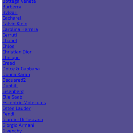
Bottega Veneta
Burberry
Bvlgari
Cacharel
Calvin Klein
Carolina Herrera
Cerruti
Chanel
Chloe
Christian Dior
Clinique
Creed
Dolce & Gabbana
Donna Karan
Dsquared2
Dunhill
Eisenberg
Elie Saab
Escentric Molecules
Estee Lauder
Fendi
Giardini Di Toscana
Giorgio Armani
Givenchy