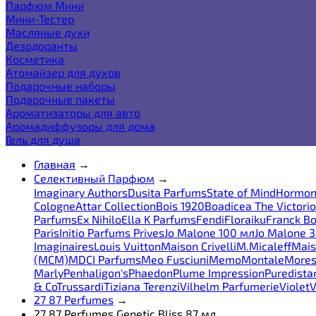
Парфюм Мини
Мини-Тестер
Масляные духи
Дезодоранты
Косметика
Атомайзер для духов
Подарочные наборы
Подарочные пакеты
Ароматизаторы для авто
Аромадиффузоры для дома
Гель для душа
Главная
→
Селективный Парфюм
→
Imaginary Authors
Dusita Parfums
State of Mind
Hormon
Cologne
Attar Collection
Bois 1920
Boadicea The Victori
Parfums
Ex Nihilo
Ella K Parfums
Fendi
Floraiku
Franck Bo
Paris
Initio Parfums Prives
Jo Malone 100 мл
Jo Malone 
Imaginaires
Louis Vuitton
Maison Crivelli
M.Micaleff
Mais
(MCM)
MDCI Parfums
Meo Fusciuni
Memo
Montale
More
Marly
Penhaligon's
Phaedon
Plume Impression
Puredista
& Co
Trussardi
Tiziana Terenzi
Vilhelm Parfumerie
Violet
V
27 87 Perfumes
→
27 87 Perfumes Genetic Bliss 87 мл