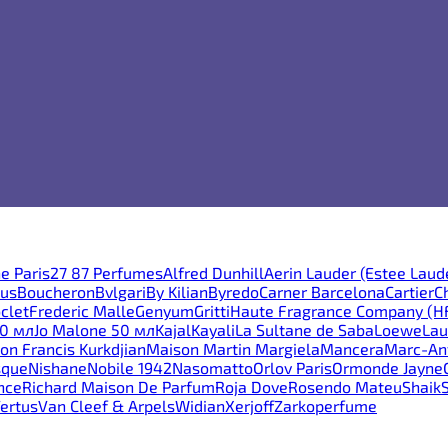
e Paris
27 87 Perfumes
Alfred Dunhill
Aerin Lauder (Estee Laud
ous
Boucheron
Bvlgari
By Kilian
Byredo
Carner Barcelona
Cartier
C
clet
Frederic Malle
Genyum
Gritti
Haute Fragrance Company (H
30 мл
Jo Malone 50 мл
Kajal
Kayali
La Sultane de Saba
Loewe
Lau
on Francis Kurkdjian
Maison Martin Margiela
Mancera
Marc-Ant
sque
Nishane
Nobile 1942
Nasomatto
Orlov Paris
Ormonde Jayne
nce
Richard Maison De Parfum
Roja Dove
Rosendo Mateu
Shaik
ertus
Van Cleef & Arpels
Widian
Xerjoff
Zarkoperfume