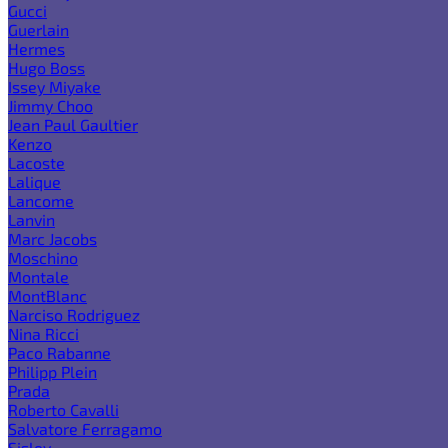
Gucci
Guerlain
Hermes
Hugo Boss
Issey Miyake
Jimmy Choo
Jean Paul Gaultier
Kenzo
Lacoste
Lalique
Lancome
Lanvin
Marc Jacobs
Moschino
Montale
MontBlanc
Narciso Rodriguez
Nina Ricci
Paco Rabanne
Philipp Plein
Prada
Roberto Cavalli
Salvatore Ferragamo
Sisley