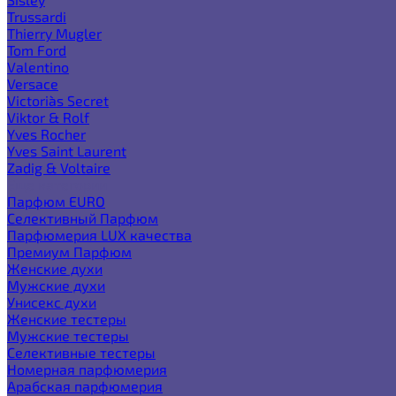
Trussardi
Thierry Mugler
Tom Ford
Valentino
Versace
Victoria`s Secret
Viktor & Rolf
Yves Rocher
Yves Saint Laurent
Zadig & Voltaire
Еще категории
Парфюм EURO
Селективный Парфюм
Парфюмерия LUX качества
Премиум Парфюм
Женские духи
Мужские духи
Унисекс духи
Женские тестеры
Мужские тестеры
Селективные тестеры
Номерная парфюмерия
Арабская парфюмерия